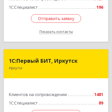
1С:Специалист
196
Отправить заявку
Отправить заявку
Показать контакты
Назад
1С:Первый БИТ, Иркутск
1С:Первый БИТ, Иркутск
Иркутск
664007, Иркутская обл, Иркутск г, Декабрьских
Событий ул, дом № 125, оф.500
Подробнее
Клиентов на сопровождении
1481
1С:Специалист
89