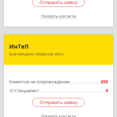
Отправить заявку
Отправить заявку
Показать контакты
Назад
ИнТеП
ИнТеП
Благовещенск (Амурская обл.)
675000, Амурская обл, Благовещенск г,
Горького ул, дом № 172/1
Подробнее
Клиентов на сопровождении
650
1С:Специалист
9
Отправить заявку
Отправить заявку
Показать контакты
Назад