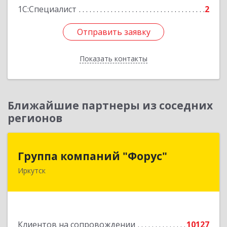
1С:Специалист
2
Отправить заявку
Отправить заявку
Показать контакты
Назад
Ближайшие партнеры из соседних
регионов
Группа компаний "Форус"
Группа компаний "Форус"
Иркутск
664007, Иркутская обл, Иркутск г, Ямская ул,
дом № 1, корпус 1, оф.1
Подробнее
Клиентов на сопровождении
10127