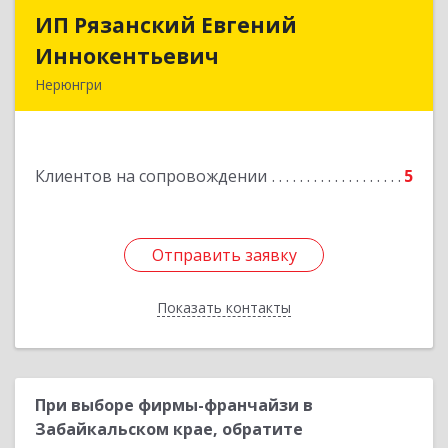
ИП Рязанский Евгений
ИП Рязанский Евгений
Иннокентьевич
Иннокентьевич
Нерюнгри
678967, Саха /Якутия/ Респ, Нерюнгри г,
Дружбы Народов пр-кт, дом № 14
Клиентов на сопровождении
5
Подробнее
Отправить заявку
Отправить заявку
Показать контакты
Назад
При выборе фирмы-франчайзи в
Забайкальском крае, обратите