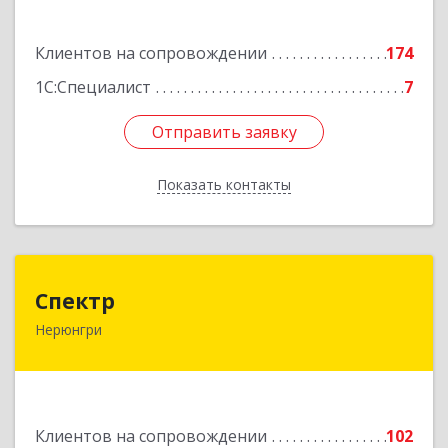
Подробнее
Клиентов на сопровождении
174
1С:Специалист
7
Отправить заявку
Отправить заявку
Показать контакты
Назад
Спектр
Спектр
Нерюнгри
678960, Саха /Якутия/ Респ, Нерюнгринский р-н,
Нерюнгри г, Южно-Якутская ул, дом № 29,
корпус 1
Подробнее
Клиентов на сопровождении
102