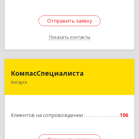
Отправить заявку
Отправить заявку
Показать контакты
Назад
КомпасСпециалиста
КомпасСпециалиста
Ангарск
665826, Иркутская обл, Ангарск г, 12А мкр, дом
№ 7, 86
Подробнее
Клиентов на сопровождении
106