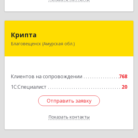
Крипта
Крипта
Благовещенск (Амурская обл.)
675000, Амурская обл, Благовещенск г,
Амурская ул, дом № 236, оф.7-8
Подробнее
Клиентов на сопровождении
768
1С:Специалист
20
Отправить заявку
Отправить заявку
Показать контакты
Назад