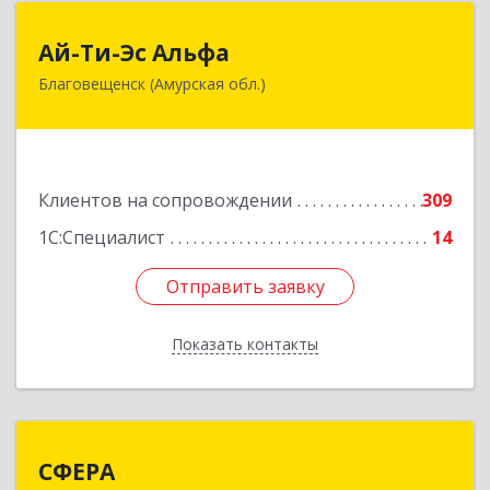
Ай-Ти-Эс Альфа
Ай-Ти-Эс Альфа
Благовещенск (Амурская обл.)
675000, Амурская обл, Благовещенск г, Зейская
ул, дом № 134, оф.515
Подробнее
Клиентов на сопровождении
309
1С:Специалист
14
Отправить заявку
Отправить заявку
Показать контакты
Назад
СФЕРА
СФЕРА