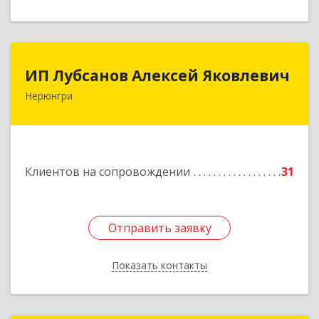
ИП Лубсанов Алексей Яковлевич
ИП Лубсанов Алексей Яковлевич
Нерюнгри
675002, Амурская область, г. Благовещенск, ул.
Краснофлотская ,77/1, кв.38
Подробнее
Клиентов на сопровождении
31
Отправить заявку
Отправить заявку
Показать контакты
Назад