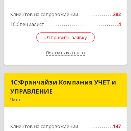
Подробнее
Клиентов на сопровождении
282
1С:Специалист
4
Отправить заявку
Отправить заявку
Показать контакты
Назад
1С:Франчайзи Компания УЧЕТ и
1С:Франчайзи Компания УЧЕТ и
УПРАВЛЕНИЕ
УПРАВЛЕНИЕ
Чита
672038, Забайкальский край, Чита г, Нагорная
ул, дом № 81а, пом.1
Клиентов на сопровождении
147
Подробнее