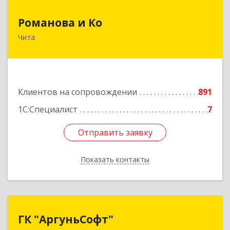
Романова и Ко
Романова и Ко
Чита
672000, Забайкальский край, Чита г, Анохина
ул, дом № 91, оф.703, а/я 1062
Подробнее
Клиентов на сопровождении
891
1С:Специалист
7
Отправить заявку
Отправить заявку
Показать контакты
Назад
ГК "АргуньСофт"
ГК "АргуньСофт"