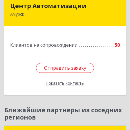
Центр Автоматизации
Центр Автоматизации
Амурск
682640, Хабаровский край, Амурск г, Мира пр-
кт, дом № 55, оф.2
Подробнее
Клиентов на сопровождении
50
Отправить заявку
Отправить заявку
Показать контакты
Назад
Ближайшие партнеры из соседних
регионов