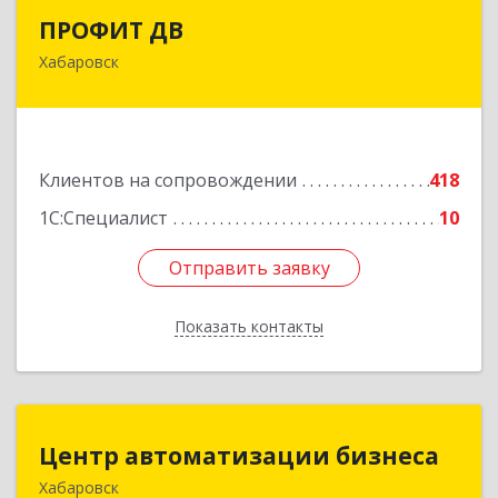
ПРОФИТ ДВ
ПРОФИТ ДВ
Хабаровск
680000, Хабаровский край, Хабаровск г,
Муравьева-Амурского ул, дом № 25, пом.I
Подробнее
Клиентов на сопровождении
418
1С:Специалист
10
Отправить заявку
Отправить заявку
Показать контакты
Назад
Центр автоматизации бизнеса
Центр автоматизации бизнеса
Хабаровск
680030, Хабаровский край, Хабаровск г, Ленина