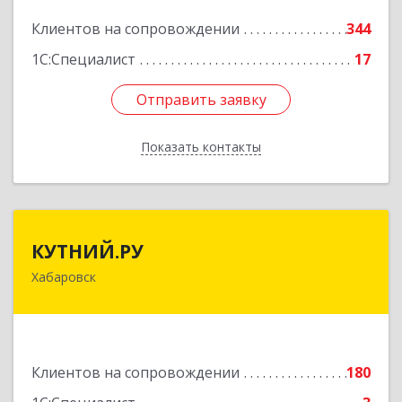
Подробнее
Клиентов на сопровождении
344
1С:Специалист
17
Отправить заявку
Отправить заявку
Показать контакты
Назад
КУТНИЙ.РУ
КУТНИЙ.РУ
Хабаровск
680007, Хабаровский край, Хабаровск г,
Шевчука ул, дом № 42, оф.505
Подробнее
Клиентов на сопровождении
180