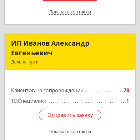
Показать контакты
Назад
ИП Иванов Александр
ИП Иванов Александр
Евгеньевич
Евгеньевич
Дальнегорск
692446, Приморский край, Дальнегорск г,
Инженерная ул, дом № 28, кв.1
Клиентов на сопровождении
78
Подробнее
1С:Специалист
1
Отправить заявку
Отправить заявку
Показать контакты
Назад