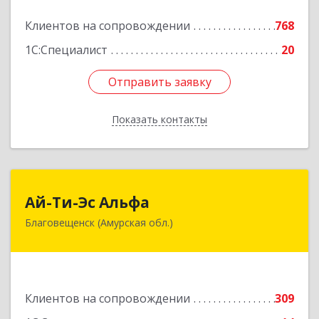
Подробнее
Клиентов на сопровождении
768
1С:Специалист
20
Отправить заявку
Отправить заявку
Показать контакты
Назад
Ай-Ти-Эс Альфа
Ай-Ти-Эс Альфа
Благовещенск (Амурская обл.)
675000, Амурская обл, Благовещенск г, Зейская
ул, дом № 134, оф.515
Подробнее
Клиентов на сопровождении
309