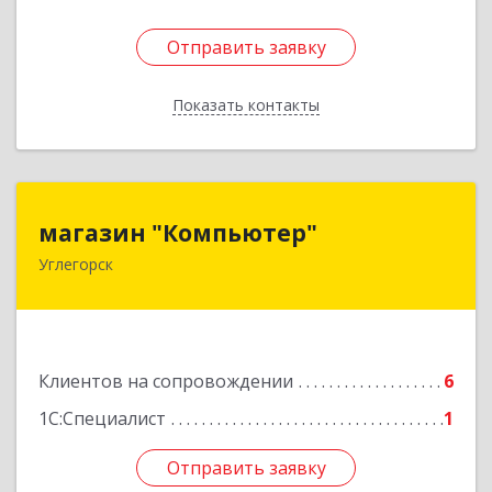
Отправить заявку
Отправить заявку
Показать контакты
Назад
магазин "Компьютер"
магазин "Компьютер"
Углегорск
694920, Сахалинская обл, Углегорский р-н,
Углегорск г, Победы ул, дом № 169, оф.4
Подробнее
Клиентов на сопровождении
6
1С:Специалист
1
Отправить заявку
Отправить заявку