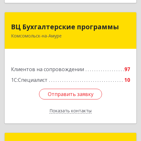
ВЦ Бухгалтерские программы
ВЦ Бухгалтерские программы
Комсомольск-на-Амуре
681000, Хабаровский край, Комсомольск-на-
Амуре г, Сидоренко ул, дом № 1А
Подробнее
Клиентов на сопровождении
97
1С:Специалист
10
Отправить заявку
Отправить заявку
Показать контакты
Назад