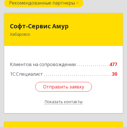
Рекомендованные партнеры
Софт-Сервис Амур
Софт-Сервис Амур
Хабаровск
680000, Хабаровский край, Хабаровск г,
Муравьева-Амурского ул., дом № 4, оф.19
Подробнее
Клиентов на сопровождении
477
1С:Специалист
30
Отправить заявку
Отправить заявку
Показать контакты
Назад