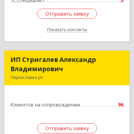
1С:Специалист
3
Отправить заявку
Отправить заявку
Показать контакты
Назад
ИП Стригалев Александр
ИП Стригалев Александр
Владимирович
Владимирович
Переяславка рп
682910, Хабаровский край, Имени Лазо р-н,
Переяславка рп, Ленина ул, дом № 30, оф.1
Клиентов на сопровождении
96
Подробнее
Отправить заявку
Отправить заявку