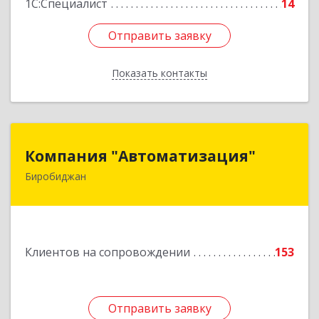
1С:Специалист
14
Отправить заявку
Отправить заявку
Показать контакты
Назад
Компания "Автоматизация"
Компания "Автоматизация"
Биробиджан
679016, Еврейская Аобл, Биробиджан г,
Советская ул, дом № 59, кв.3
Подробнее
Клиентов на сопровождении
153
Отправить заявку
Отправить заявку