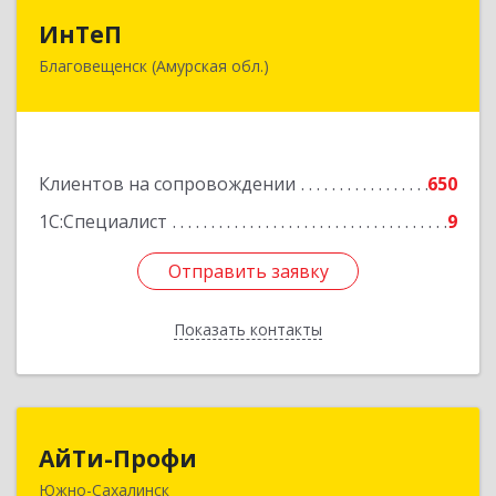
ИнТеП
ИнТеП
Благовещенск (Амурская обл.)
675000, Амурская обл, Благовещенск г,
Горького ул, дом № 172/1
Подробнее
Клиентов на сопровождении
650
1С:Специалист
9
Отправить заявку
Отправить заявку
Показать контакты
Назад
АйТи-Профи
АйТи-Профи
Южно-Сахалинск
693023, Сахалинская обл, город Южно-