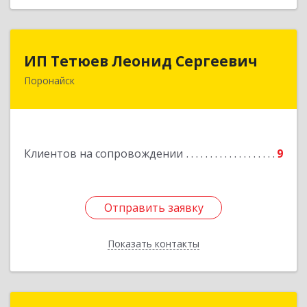
ИП Тетюев Леонид Сергеевич
ИП Тетюев Леонид Сергеевич
Поронайск
694242, Сахалинская обл, Поронайск г, Фрунзе
ул, дом № 14, кв.51
Подробнее
Клиентов на сопровождении
9
Отправить заявку
Отправить заявку
Показать контакты
Назад