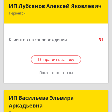
ИП Лубсанов Алексей Яковлевич
ИП Лубсанов Алексей Яковлевич
Нерюнгри
675002, Амурская область, г. Благовещенск, ул.
Краснофлотская ,77/1, кв.38
Подробнее
Клиентов на сопровождении
31
Отправить заявку
Отправить заявку
Показать контакты
Назад
ИП Васильева Эльвира
ИП Васильева Эльвира
Аркадьевна
Аркадьевна