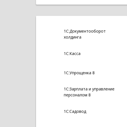
1С:Документооборот
холдинга
1С:Касса
1С:Упрощенка 8
1С:Зарплата и управление
персоналом 8
1С:Садовод