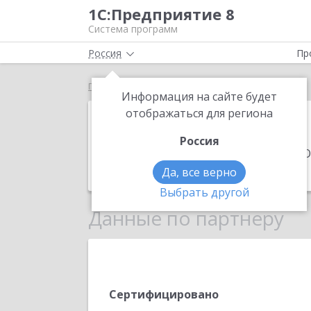
1С:Предприятие 8
Система программ
Россия
Пр
Главная
Мастера-ИТ
Информация на сайте будет
Мастера-ИТ
отображаться для региона
Россия
Адрес:
452607, Башкортостан Респ, О
Телефон:
+7 (937) 499-4814
Да, все верно
Выбрать другой
Данные по партнеру
Сертифицировано