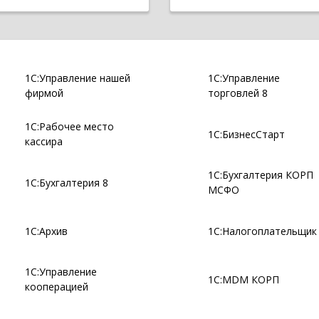
1С:Управление нашей
1С:Управление
фирмой
торговлей 8
1С:Рабочее место
1С:БизнесСтарт
кассира
1С:Бухгалтерия КОРП
1С:Бухгалтерия 8
МСФО
1С:Архив
1С:Налогоплательщик
1С:Управление
1С:MDM КОРП
кооперацией