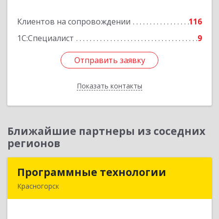
Клиентов на сопровождении
116
Подробнее
1С:Специалист
9
Отправить заявку
Отправить заявку
Показать контакты
Назад
Ближайшие партнеры из соседних
регионов
Программные технологии
Программные технологии
Красногорск
143408, Московская обл, Красногорский р-н,
Красногорск г, Ленина ул, дом № 45, оф.40