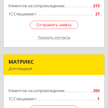
Клиентов на сопровождении
213
Подробнее
1С:Специалист
27
Отправить заявку
Отправить заявку
Показать контакты
Назад
МАТРИКС
МАТРИКС
Долгопрудный
141707, Московская обл, Долгопрудный г,
Пацаева пр-кт, дом № 7/10
Клиентов на сопровождении
203
Подробнее
1С:Специалист
1