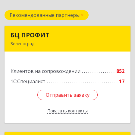
Рекомендованные партнеры
БЦ ПРОФИТ
БЦ ПРОФИТ
Зеленоград
124482, Москва г, Зеленоград г, корпус 340,
этаж 1, пом.Х, ком.1-5
Клиентов на сопровождении
852
Подробнее
1С:Специалист
17
Отправить заявку
Отправить заявку
Показать контакты
Назад