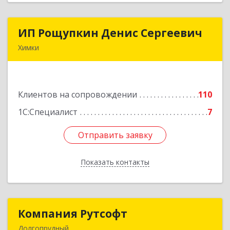
ИП Рощупкин Денис Сергеевич
ИП Рощупкин Денис Сергеевич
Химки
141402, Московская обл, г.о. Химки, Химки г,
Московская ул, дом № 21А, кв.126
Клиентов на сопровождении
110
Подробнее
1С:Специалист
7
Отправить заявку
Отправить заявку
Показать контакты
Назад
Компания Рутсофт
Компания Рутсофт
Долгопрудный