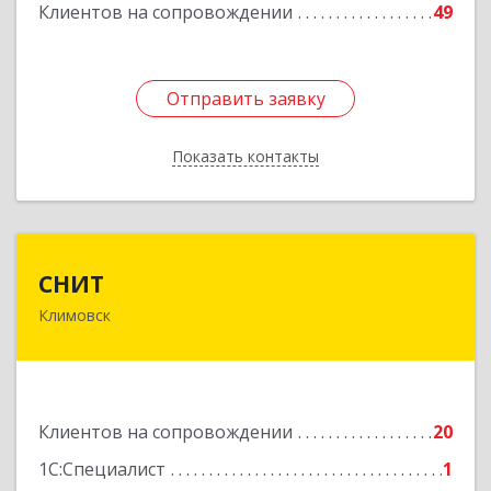
Клиентов на сопровождении
49
Отправить заявку
Отправить заявку
Показать контакты
Назад
СНИТ
СНИТ
Климовск
142180, Московская обл, Климовск г, Советская
ул, дом № 14
Подробнее
Клиентов на сопровождении
20
1С:Специалист
1