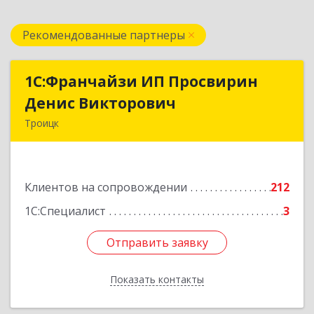
Рекомендованные партнеры
1C:Франчайзи ИП Просвирин
1C:Франчайзи ИП Просвирин
Денис Викторович
Денис Викторович
Троицк
108842, Москва г, вн.тер.г. городской округ
Троицк, Троицк г, Городская ул, дом № 14,
кв.158
Клиентов на сопровождении
212
Подробнее
1С:Специалист
3
Отправить заявку
Отправить заявку
Показать контакты
Назад