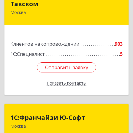
Такском
Москва
119034, Москва г, Барыковский пер, дом №
4,стр.2
Подробнее
Клиентов на сопровождении
903
1С:Специалист
5
Отправить заявку
Отправить заявку
Показать контакты
Назад
1С:Франчайзи Ю-Софт
1С:Франчайзи Ю-Софт
Москва
117149, Москва г, вн.тер.г. муниципальный