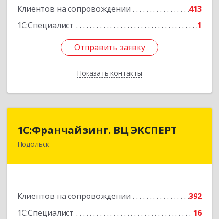
Клиентов на сопровождении
413
1С:Специалист
1
Отправить заявку
Отправить заявку
Показать контакты
Назад
1С:Франчайзинг. ВЦ ЭКСПЕРТ
1С:Франчайзинг. ВЦ ЭКСПЕРТ
Подольск
142100, Московская обл, г.о. Подольск,
Подольск г, Федорова ул, дом № 19, оф.506
Подробнее
Клиентов на сопровождении
392
1С:Специалист
16