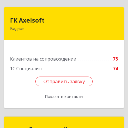
ГК Axelsoft
ГК Axelsoft
Видное
142701, Московская обл, Ленинский р-н,
Видное г, Ольховая ул, дом № 2, оф.364
Подробнее
Клиентов на сопровождении
75
1С:Специалист
74
Отправить заявку
Отправить заявку
Показать контакты
Назад
ИП Зубра Алексей Вадимович