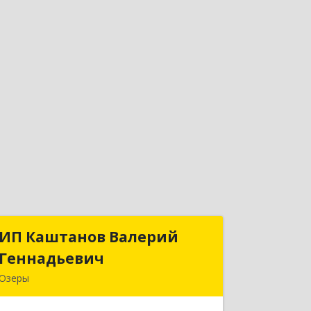
ИП Каштанов Валерий
ИП Каштанов Валерий
Геннадьевич
Геннадьевич
Озеры
140560, Московская обл, Озерский р-
н, Озеры г, Ленина ул, дом № 202