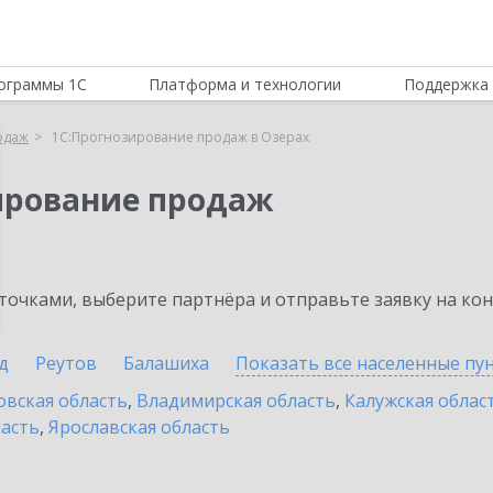
ограммы 1С
Платформа и технологии
Поддержка 
одаж
1С:Прогнозирование продаж в Озерах
ирование продаж
очками, выберите партнёра и отправьте заявку на ко
д
Реутов
Балашиха
Показать все населенные
пу
овская область
,
Владимирская область
,
Калужская облас
ласть
,
Ярославская область