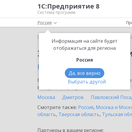
1С:Предприятие 8
Система программ
Россия
Пр
Главная
Сервисы ИТС
1С:Прогнозирование пр
Информация на сайте будет
отображаться для региона
Заказать 1С:Прогноз
Россия
в Озерах
Да, все верно
Ознакомьтесь с информационными карт
Выбрать другой
внедрение продукта.
Москва
Дмитров
Павловский Поса
Смотрите также:
Россия
,
Москва и Моск
область
,
Тверская область
,
Тульская об
Партнеры в вашем регионе: