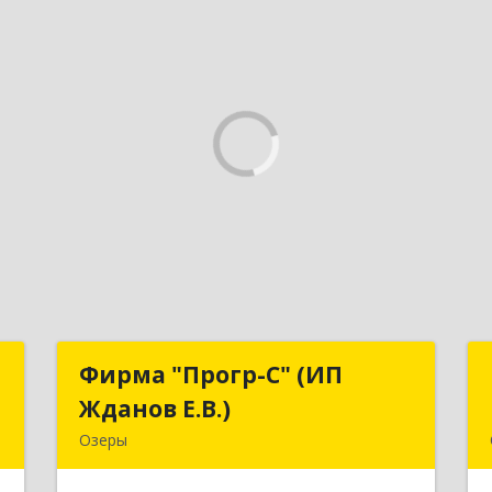
г
Фирма "Прогр-С" (ИП
Фирма "Прогр-С" (ИП
ч
Жданов Е.В.)
Жданов Е.В.)
Озеры
,
140563, Московская обл, Озерский р-
,
н, Озеры г, им Маршала Катукова