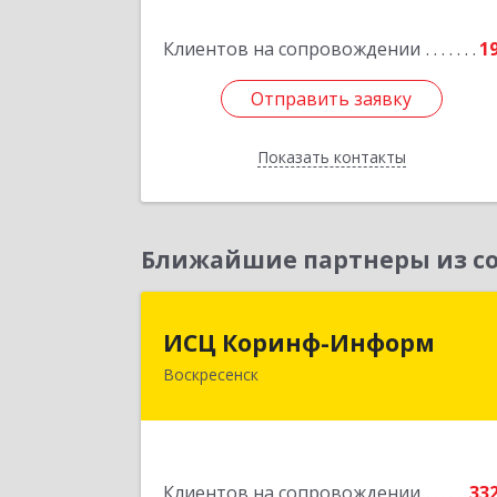
дом № 29, кв.5
Клиентов на сопровождении
1
Подробне
Отправить заявку
Отправить заявку
Показать контакты
Назад
Ближайшие партнеры из со
ИСЦ Коринф-Инфор
ИСЦ Коринф-Информ
Воскресенск
140200, Московская обл
Воскресенский р-н, Воскресенск г
Железнодорожная ул, дом № 28, эта
3, оф.
Клиентов на сопровождении
33