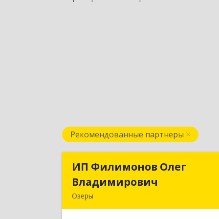
Рекомендованные партнеры
ИП Филимонов Олег
ИП Филимонов Оле
Владимирович
Владимирови
Озеры
140560, Московская обл, Озерский г.о.
Озеры г., им Маршала Катукова мкр