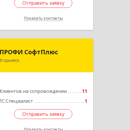
Отправить заявку
Отправить заявку
Показать контакты
Назад
ПРОФИ СофтПлюс
ПРОФИ СофтПлюс
Егорьевск
140301, Московская обл, Егорьевск г,
Парижской Коммуны ул, дом № 1Б,
кв.316
Подробнее
Клиентов на сопровождении
11
1С:Специалист
1
Отправить заявку
Отправить заявку
Показать контакты
Назад