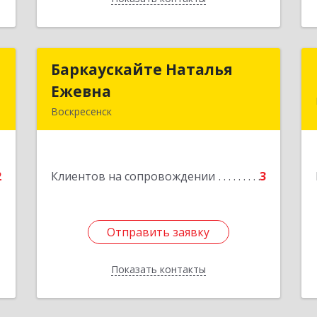
Т
Баркаускайте Наталья
Баркаускайте Наталья
Ежевна
Ежевна
Воскресенск
е
140222, Московская обл,
Воскресенский р-н, Воскресенск г,
Карпово с., Центральная ул., дом №
2
Клиентов на сопровождении
55А
3
Подробнее
Отправить заявку
Отправить заявку
Показать контакты
Назад