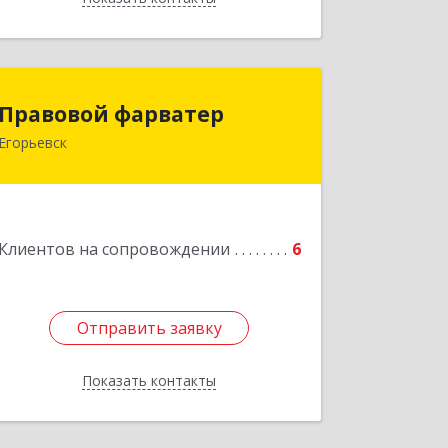
Правовой фарватер
Правовой фарватер
Егорьевск
Подробнее
Клиентов на сопровождении
6
Отправить заявку
Отправить заявку
Показать контакты
Назад