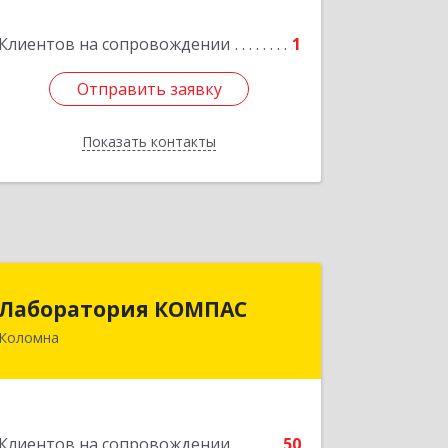
Клиентов на сопровождении
1
Подробнее
Отправить заявку
Отправить заявку
Показать контакты
Назад
Лаборатория КОМПАС
Лаборатория КОМПАС
Коломна
140415, Московская обл, Коломна г,
Л.Толстого ул, дом № 2
Подробнее
Клиентов на сопровождении
50