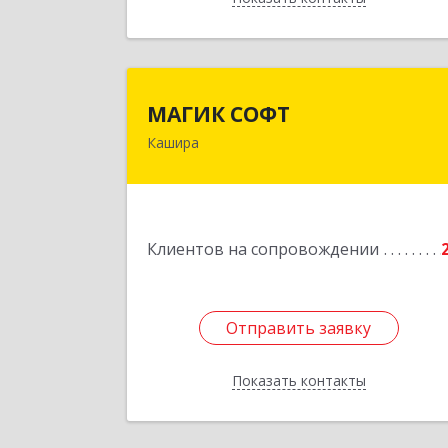
МАГИК СОФ
МАГИК СОФТ
Кашира
Подробне
Клиентов на сопровождении
Отправить заявку
Отправить заявку
Показать контакты
Назад