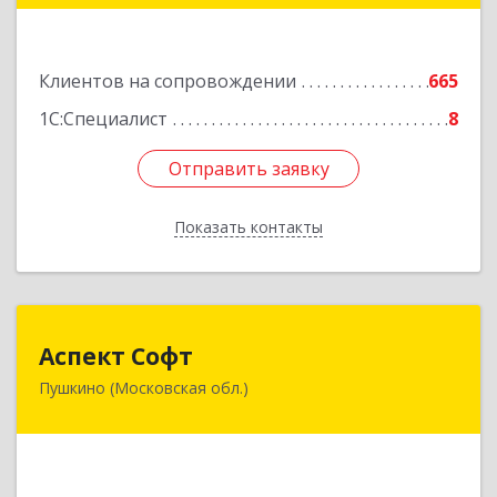
Подробнее
Клиентов на сопровождении
665
1С:Специалист
8
Отправить заявку
Отправить заявку
Показать контакты
Назад
Аспект Софт
Аспект Софт
Пушкино (Московская обл.)
141205, Московская обл, Пушкинский р-н,
Пушкино г, Московский пр-кт, дом № 44, пом.4
Подробнее