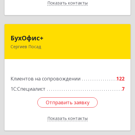
Показать контакты
Назад
БухОфис+
БухОфис+
Сергиев Посад
141304, Московская обл, Сергиево-Посадский
р-н, Сергиев Посад г, Воробьевская ул, дом №
3, этаж 3, оф.1
Подробнее
Клиентов на сопровождении
122
1С:Специалист
7
Отправить заявку
Отправить заявку
Показать контакты
Назад