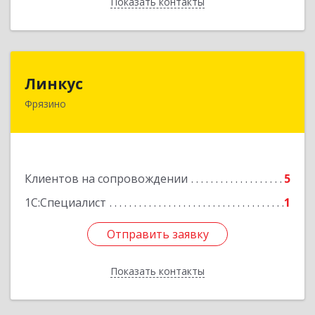
Показать контакты
Назад
Линкус
Линкус
Фрязино
141191, Московская обл, Фрязино г, Ленина ул,
дом № 37, кв.24
Подробнее
Клиентов на сопровождении
5
1С:Специалист
1
Отправить заявку
Отправить заявку
Показать контакты
Назад