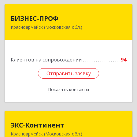
БИЗНЕС-ПРОФ
БИЗНЕС-ПРОФ
Красноармейск (Московская обл.)
141290, Московская обл, Красноармейск г,
Чкалова ул, дом № 8, оф.7
Подробнее
Клиентов на сопровождении
94
Отправить заявку
Отправить заявку
Показать контакты
Назад
ЭКС-Континент
ЭКС-Континент
Красноармейск (Московская обл.)
141292, Московская область, Красноармейск,