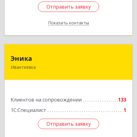
Отправить заявку
Отправить заявку
Показать контакты
Назад
Эника
Эника
Ивантеевка
141280, Московская обл, г.о. Пушкинский,
Ивантеевка г, Заводская ул, дом № 12, кв.1
Подробнее
Клиентов на сопровождении
133
1С:Специалист
1
Отправить заявку
Отправить заявку