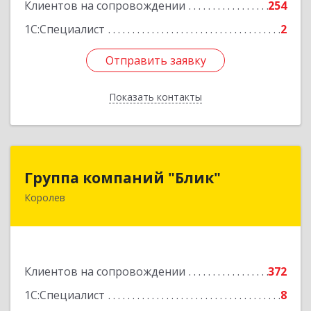
Клиентов на сопровождении
254
1С:Специалист
2
Отправить заявку
Отправить заявку
Показать контакты
Назад
Группа компаний "Блик"
Группа компаний "Блик"
Королев
141077, Московская обл, Королев г,
Октябрьский б-р, дом № 14
Подробнее
Клиентов на сопровождении
372
1С:Специалист
8