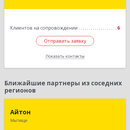
микрорайон "Северный", дом № 23, кв.79
Подробнее
Клиентов на сопровождении
6
Отправить заявку
Отправить заявку
Показать контакты
Назад
Ближайшие партнеры из соседних
регионов
Айтон
Айтон
Мытищи
141006, Московская обл, Мытищи г,
Олимпийский пр-кт, строение 10, пом.1А,8