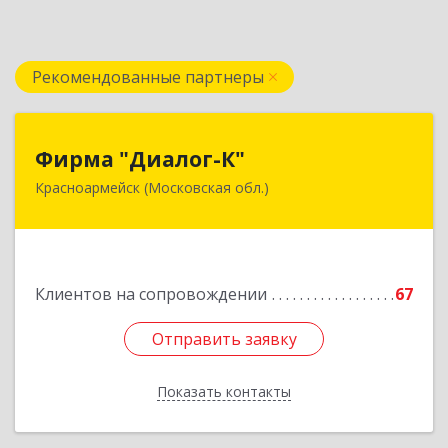
Рекомендованные партнеры
Фирма "Диалог-К"
Фирма "Диалог-К"
Красноармейск (Московская обл.)
141292, Московская обл, Красноармейск г,
Комсомольская ул, дом № 4, пом.25
Подробнее
Клиентов на сопровождении
67
Отправить заявку
Отправить заявку
Показать контакты
Назад