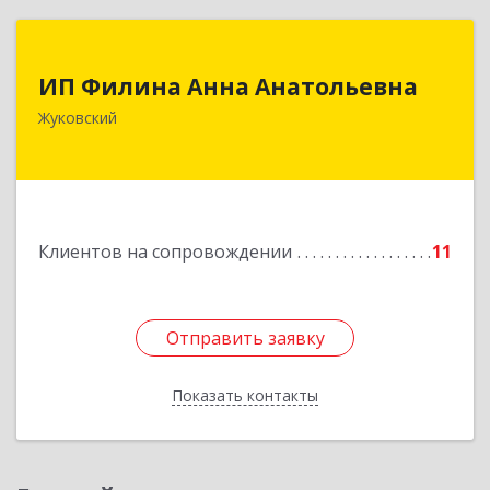
ИП Филина Анна Анатольевна
ИП Филина Анна Анатольевна
140180, Московская обл, Жуковский г,
Жуковский
Баженова ул, дом № 19, кв.20
Подробнее
Клиентов на сопровождении
11
Отправить заявку
Отправить заявку
Показать контакты
Назад