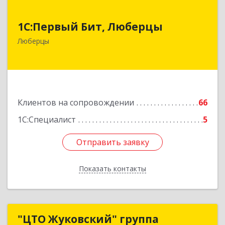
1С:Первый Бит, Люберцы
1С:Первый Бит, Люберцы
140009, Московская обл, Люберецкий р-н,
Люберцы
Люберцы г, Митрофанова ул, дом № 20А, оф.15
Подробнее
Клиентов на сопровождении
66
1С:Специалист
5
Отправить заявку
Отправить заявку
Показать контакты
Назад
"ЦТО Жуковский" группа
"ЦТО Жуковский" группа