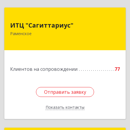
ИТЦ "Сагиттариус"
ИТЦ "Сагиттариус"
140103, Московская обл, Раменское г,
Раменское
Приборостроителей ул, дом № 16А, кв.16
Подробнее
Клиентов на сопровождении
77
Отправить заявку
Отправить заявку
Показать контакты
Назад