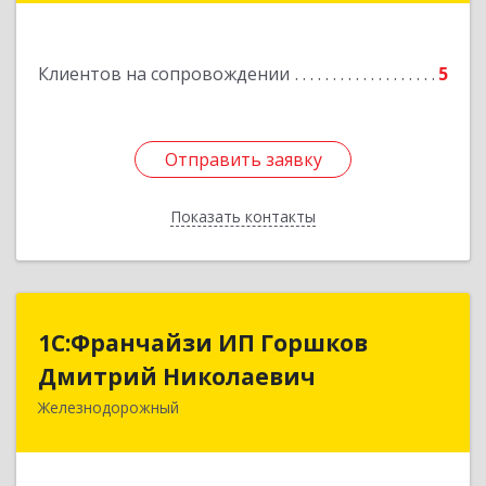
Клиентов на сопровождении
5
Отправить заявку
Отправить заявку
Показать контакты
Назад
1С:Франчайзи ИП Горшков
1С:Франчайзи ИП Горшков
Дмитрий Николаевич
Дмитрий Николаевич
Железнодорожный
143980, Московская обл, Железнодорожный г,
Пролетарская ул, дом № 10, кв.25