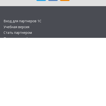
Вход для партнеров 1С
Учебная версия
Стать партнером
Политика конфиденциальности
Замечания по сайту
Другие сайты
Телефон:
+7 (495) 737-92-57
Email:
site_v8@1c.ru
Отдел продаж:
г. Москва
,
улица Селезнёвская, дом 21
© 2026 АО «Группа 1С» (правопреемник «1С»). Все права на сайт