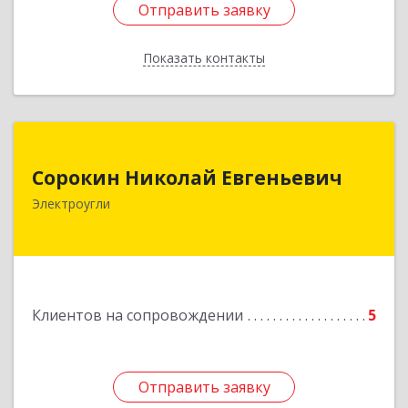
Отправить заявку
Отправить заявку
Показать контакты
Назад
Сорокин Николай Евгеньевич
Сорокин Николай Евгеньевич
Электроугли
Подробнее
Клиентов на сопровождении
5
Отправить заявку
Отправить заявку