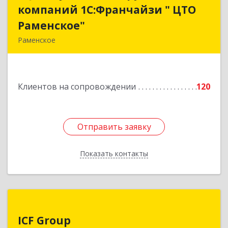
компаний 1С:Франчайзи " ЦТО
компаний 1С:Франчайзи " ЦТО
Раменское"
Раменское"
Раменское
140100, Московская обл, Раменское г, Дергаево
д, Центральная ул, дом № 58А
Клиентов на сопровождении
120
Подробнее
Отправить заявку
Отправить заявку
Показать контакты
Назад
ICF Group
ICF Group