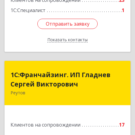
Клиентов на сопровождении
23
1С:Специалист
1
Отправить заявку
Отправить заявку
Показать контакты
Назад
1С:Франчайзинг. ИП Гладнев
1С:Франчайзинг. ИП Гладнев
Сергей Викторович
Сергей Викторович
Реутов
143966, Московская обл, Реутов г, Парковая ул,
дом № 6, кв.37
Подробнее
Клиентов на сопровождении
17