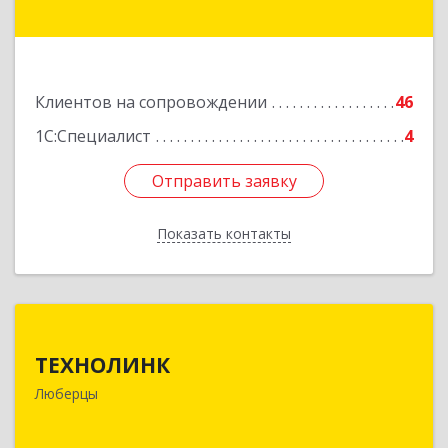
Подробнее
Клиентов на сопровождении
46
1С:Специалист
4
Отправить заявку
Отправить заявку
Показать контакты
Назад
ТЕХНОЛИНК
ТЕХНОЛИНК
140014, г.Люберцы, Октябрьский просп., д.373
Люберцы
Подробнее