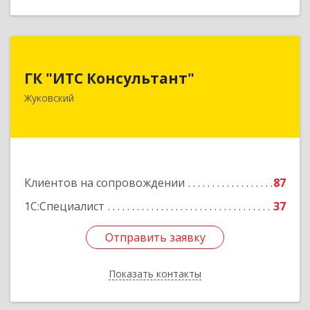
ГК "ИТС Консультант"
ГК "ИТС Консультант"
140181, Московская обл, Жуковский г,
Жуковский
Ломоносова ул, дом № 29А, этаж 2, пом.3
Подробнее
Клиентов на сопровождении
87
1С:Специалист
37
Отправить заявку
Отправить заявку
Показать контакты
Назад