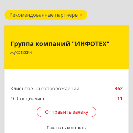
Рекомендованные партнеры
Группа компаний "ИНФОТЕХ"
Группа компаний "ИНФОТЕХ"
140180, Московская обл, Жуковский г, Чкалова
Жуковский
ул, дом № 37
Подробнее
Клиентов на сопровождении
362
1С:Специалист
11
Отправить заявку
Отправить заявку
Показать контакты
Назад