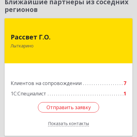
Ближайшие партнеры из соседних
регионов
Рассвет Г.О.
Рассвет Г.О.
140082, Московская обл, Лыткарино г, 5 мкр 1-
Лыткарино
й кв-л, дом № 3А
Подробнее
Клиентов на сопровождении
7
1С:Специалист
1
Отправить заявку
Отправить заявку
Показать контакты
Назад