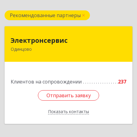
Рекомендованные партнеры
Электронсервис
Электронсервис
Одинцово
143050, Московская обл, Одинцовский р-н,
Большие Вяземы рп, Ямская ул, владение № 4,
строение 27
Подробнее
Клиентов на сопровождении
237
Отправить заявку
Отправить заявку
Показать контакты
Назад