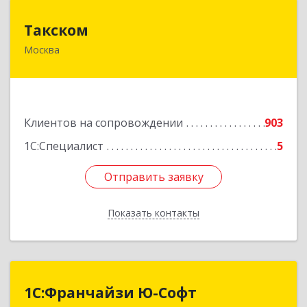
Такском
Такском
Москва
119034, Москва г, Барыковский пер, дом №
4,стр.2
Подробнее
Клиентов на сопровождении
903
1С:Специалист
5
Отправить заявку
Отправить заявку
Показать контакты
Назад
1С:Франчайзи Ю-Софт
1С:Франчайзи Ю-Софт