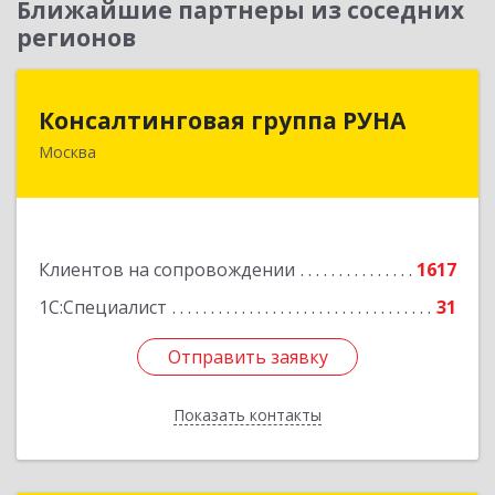
Ближайшие партнеры из соседних
регионов
Консалтинговая группа РУНА
Консалтинговая группа РУНА
Москва
117218, Москва г, Кржижановского ул, дом №
29, корпус 1
Подробнее
Клиентов на сопровождении
1617
1С:Специалист
31
Отправить заявку
Отправить заявку
Показать контакты
Назад