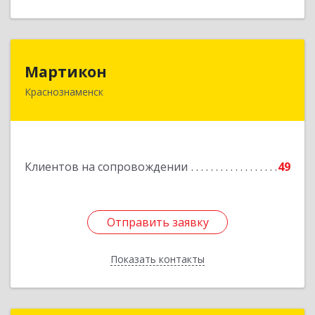
Мартикон
Мартикон
Краснознаменск
143090, Московская обл, Краснознаменск г,
Краснознаменная ул, дом № 27, пом.36
Подробнее
Клиентов на сопровождении
49
Отправить заявку
Отправить заявку
Показать контакты
Назад