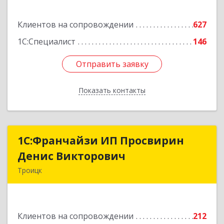
Подробнее
Клиентов на сопровождении
627
1С:Специалист
146
Отправить заявку
Отправить заявку
Показать контакты
Назад
1C:Франчайзи ИП Просвирин
1C:Франчайзи ИП Просвирин
Денис Викторович
Денис Викторович
Троицк
108842, Москва г, вн.тер.г. городской округ
Троицк, Троицк г, Городская ул, дом № 14,
кв.158
Клиентов на сопровождении
212