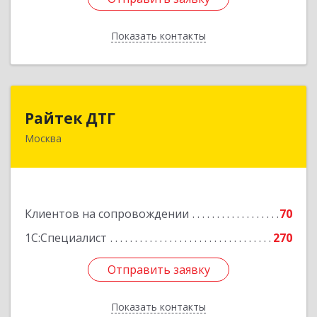
Показать контакты
Назад
Райтек ДТГ
Райтек ДТГ
Москва
123112, Москва г, вн.тер.г. муниципальный
округ Пресненский, Пресненская наб, дом № 8,
строение 1, пом.625М
Подробнее
Клиентов на сопровождении
70
1С:Специалист
270
Отправить заявку
Отправить заявку
Показать контакты
Назад