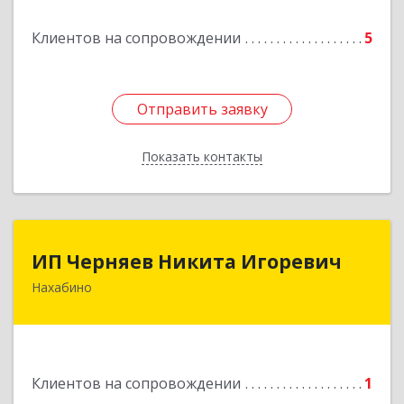
Подробнее
Клиентов на сопровождении
5
Отправить заявку
Отправить заявку
Показать контакты
Назад
ИП Черняев Никита Игоревич
ИП Черняев Никита Игоревич
Нахабино
143430, Московская обл, Красногорский р-н,
Нахабино рп, Красноармейская ул, дом № 60,
кв.8
Подробнее
Клиентов на сопровождении
1