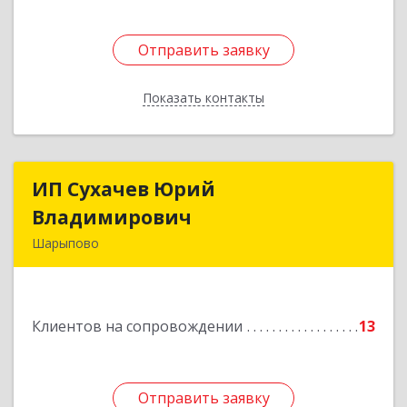
Отправить заявку
Отправить заявку
Показать контакты
Назад
ИП Сухачев Юрий
ИП Сухачев Юрий
Владимирович
Владимирович
Шарыпово
662313, Красноярский край, Шарыпово г,
Пионерный мкр, 27/2, кв.203
Клиентов на сопровождении
13
Подробнее
Отправить заявку
Отправить заявку