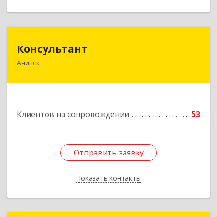
Консультант
Консультант
Ачинск
662159, Красноярский край, Ачинск г, Юго-
Восточный район, дом № 21А
Подробнее
Клиентов на сопровождении
53
Отправить заявку
Отправить заявку
Показать контакты
Назад