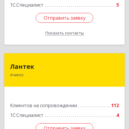
1С:Специалист
5
Отправить заявку
Отправить заявку
Показать контакты
Назад
Лантек
Лантек
Ачинск
662153, Красноярский край, Ачинск г,
Декабристов ул, дом № 58
Подробнее
Клиентов на сопровождении
112
1С:Специалист
4
Отправить заявку
Отправить заявку