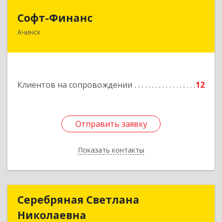
Софт-Финанс
Софт-Финанс
Ачинск
662150, Красноярский край, Ачинск г, 1-й мкр,
дом № 55А, корпус 2
Подробнее
Клиентов на сопровождении
12
Отправить заявку
Отправить заявку
Показать контакты
Назад
Серебряная Светлана
Серебряная Светлана
Николаевна
Николаевна