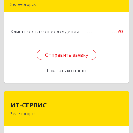
Зеленогорск
663690, Краноярский край, Зленогорск г,
Энергетиков, дом № 14, кв.37
Клиентов на сопровождении
20
Подробнее
Отправить заявку
Отправить заявку
Показать контакты
Назад
ИТ-СЕРВИС
ИТ-СЕРВИС
Зеленогорск
663690, Красноярский край, Зеленогорск г,
Гагарина ул, дом № 34