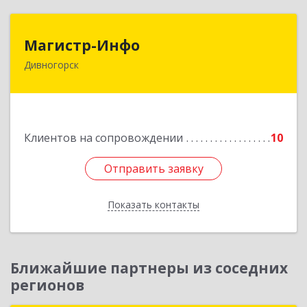
Магистр-Инфо
Магистр-Инфо
Дивногорск
663090 Красноярский край Дивногорск г
Бочкина ул дом № 23
Подробнее
Клиентов на сопровождении
10
Отправить заявку
Отправить заявку
Показать контакты
Назад
Ближайшие партнеры из соседних
регионов