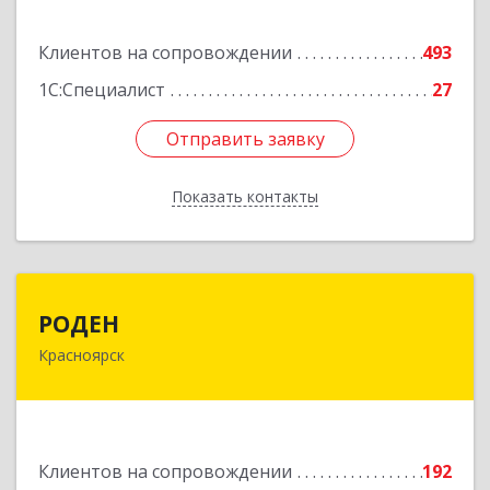
Подробнее
Клиентов на сопровождении
493
1С:Специалист
27
Отправить заявку
Отправить заявку
Показать контакты
Назад
РОДЕН
РОДЕН
Красноярск
660064, Красноярский край, Красноярск г, им
Академика Вавилова ул, дом № 1, оф.2-23
Подробнее
Клиентов на сопровождении
192