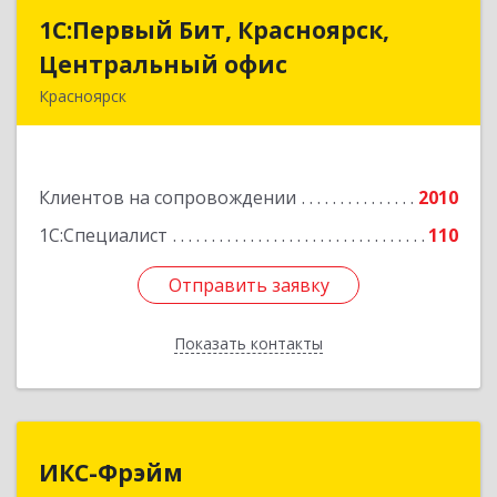
1С:Первый Бит, Красноярск,
1С:Первый Бит, Красноярск,
Центральный офис
Центральный офис
Красноярск
660017, Красноярский край, Красноярск г,
Диктатуры пролетариата ул, дом № 32
Клиентов на сопровождении
2010
Подробнее
1С:Специалист
110
Отправить заявку
Отправить заявку
Показать контакты
Назад
ИКС-Фрэйм
ИКС-Фрэйм