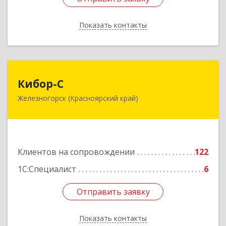
Показать контакты
Назад
Кибор-С
Кибор-С
Железногорск (Красноярский край)
662973, Красноярский край, Железногорск г,
Белорусская ул, дом № 30 Б, пом.16
Подробнее
Клиентов на сопровождении
122
1С:Специалист
6
Отправить заявку
Отправить заявку
Показать контакты
Назад