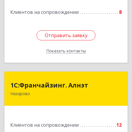
Подробнее
Клиентов на сопровождении
8
Отправить заявку
Отправить заявку
Показать контакты
Назад
1С:Франчайзинг. Алнэт
1С:Франчайзинг. Алнэт
Назарово
662200, Красноярский край, Назарово г,
Борисенко ул, дом № 11
Подробнее
Клиентов на сопровождении
12