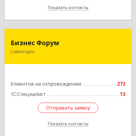
Показать контакты
Назад
Бизнес Форум
Бизнес Форум
Саяногорск
655603, Хакасия Респ, Саяногорск г, Советский
мкр, дом № 2, кв.262
Подробнее
Клиентов на сопровождении
272
1С:Специалист
13
Отправить заявку
Отправить заявку
Показать контакты
Назад