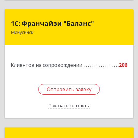
1С: Франчайзи "Баланс"
1С: Франчайзи "Баланс"
Минусинск
662610, Красноярский край, Минусинск г,
Абаканская ул, дом № 43а, пом.14
Подробнее
Клиентов на сопровождении
206
Отправить заявку
Отправить заявку
Показать контакты
Назад
РОДЕН