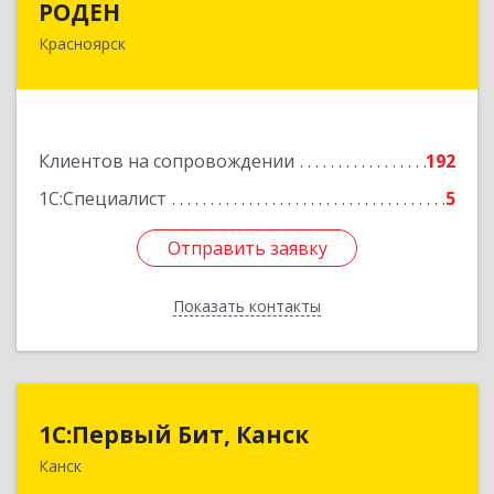
РОДЕН
Красноярск
660064, Красноярский край, Красноярск г, им
Академика Вавилова ул, дом № 1, оф.2-23
Подробнее
Клиентов на сопровождении
192
1С:Специалист
5
Отправить заявку
Отправить заявку
Показать контакты
Назад
1С:Первый Бит, Канск
1С:Первый Бит, Канск
Канск
663600, Красноярский край, Канск г, 30 лет