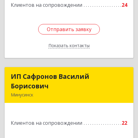
Клиентов на сопровождении
24
Отправить заявку
Отправить заявку
Показать контакты
Назад
ИП Сафронов Василий
ИП Сафронов Василий
Борисович
Борисович
Минусинск
662608, Красноярский край, Минусинск г,
Пушкина ул, дом № 8, кв.2
Клиентов на сопровождении
22
Подробнее