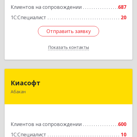
Клиентов на сопровождении
687
1С:Специалист
20
Отправить заявку
Отправить заявку
Показать контакты
Назад
Киасофт
Киасофт
Абакан
655017, Хакасия Респ, Абакан г, Ивана Ярыгина
ул, дом № 34, оф.5
Подробнее
Клиентов на сопровождении
600
1С:Специалист
10