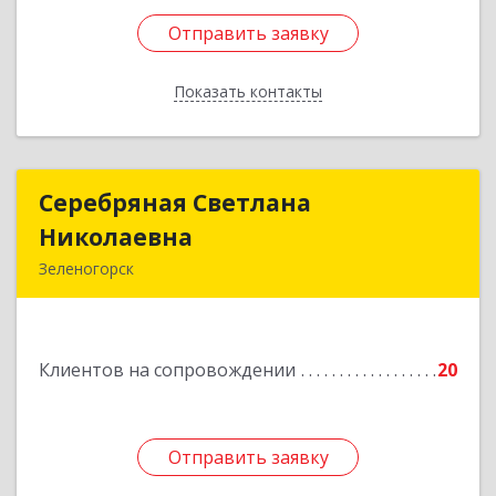
Отправить заявку
Отправить заявку
Показать контакты
Назад
Серебряная Светлана
Серебряная Светлана
Николаевна
Николаевна
Зеленогорск
663690, Краноярский край, Зленогорск г,
Энергетиков, дом № 14, кв.37
Клиентов на сопровождении
20
Подробнее
Отправить заявку
Отправить заявку