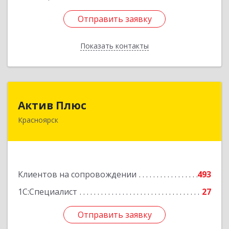
Отправить заявку
Отправить заявку
Показать контакты
Назад
Актив Плюс
Актив Плюс
Красноярск
660017, Красноярский край, Красноярск г,
Обороны ул, дом № 3, оф.220
Подробнее
Клиентов на сопровождении
493
1С:Специалист
27
Отправить заявку
Отправить заявку