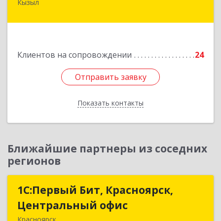
Кызыл
667000, Тыва Респ, Кызыл г, Комсомольская ул,
дом № 20, кв. 2, оф.1
Подробнее
Клиентов на сопровождении
24
Отправить заявку
Отправить заявку
Показать контакты
Назад
Ближайшие партнеры из соседних
регионов
1С:Первый Бит, Красноярск,
1С:Первый Бит, Красноярск,
Центральный офис
Центральный офис
Красноярск