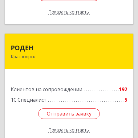
Показать контакты
Назад
РОДЕН
РОДЕН
Красноярск
660064, Красноярский край, Красноярск г, им
Академика Вавилова ул, дом № 1, оф.2-23
Подробнее
Клиентов на сопровождении
192
1С:Специалист
5
Отправить заявку
Отправить заявку
Показать контакты
Назад