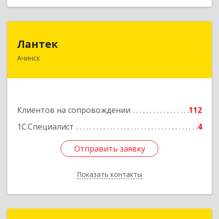
Лантек
Лантек
Ачинск
662153, Красноярский край, Ачинск г,
Декабристов ул, дом № 58
Подробнее
Клиентов на сопровождении
112
1С:Специалист
4
Отправить заявку
Отправить заявку
Показать контакты
Назад