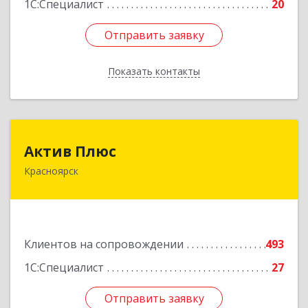
1С:Специалист
20
Отправить заявку
Отправить заявку
Показать контакты
Назад
Актив Плюс
Актив Плюс
Красноярск
660017, Красноярский край, Красноярск г,
Обороны ул, дом № 3, оф.220
Подробнее
Клиентов на сопровождении
493
1С:Специалист
27
Отправить заявку
Отправить заявку