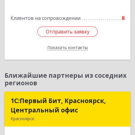
Подробнее
Клиентов на сопровождении
8
Отправить заявку
Отправить заявку
Показать контакты
Назад
Ближайшие партнеры из соседних
регионов
1С:Первый Бит, Красноярск,
1С:Первый Бит, Красноярск,
Центральный офис
Центральный офис
Красноярск
660017, Красноярский край, Красноярск г,
Диктатуры пролетариата ул, дом № 32