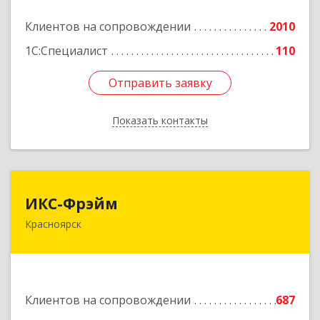
Клиентов на сопровождении
2010
Подробнее
1С:Специалист
110
Отправить заявку
Отправить заявку
Показать контакты
Назад
ИКС-Фрэйм
ИКС-Фрэйм
Красноярск
660077, Красноярский край, Красноярск г,
Батурина ул, дом № 32, пом.4
Подробнее
Клиентов на сопровождении
687