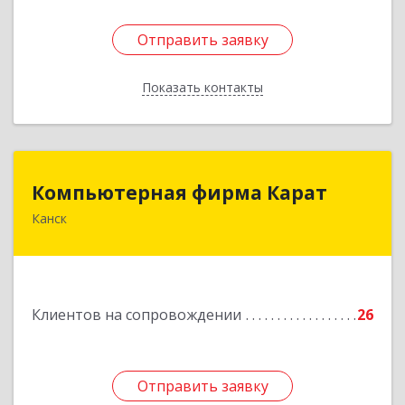
Отправить заявку
Отправить заявку
Показать контакты
Назад
Компьютерная фирма Карат
Компьютерная фирма Карат
Канск
663600, Красноярский край, Канск г,
Пролетарская ул, дом № 34
Подробнее
Клиентов на сопровождении
26
Отправить заявку
Отправить заявку