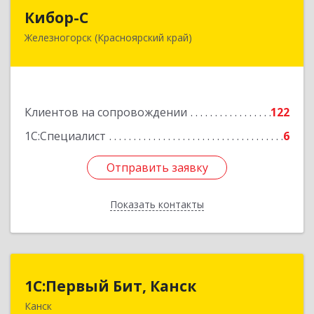
Кибор-С
Кибор-С
Железногорск (Красноярский край)
662973, Красноярский край, Железногорск г,
Белорусская ул, дом № 30 Б, пом.16
Подробнее
Клиентов на сопровождении
122
1С:Специалист
6
Отправить заявку
Отправить заявку
Показать контакты
Назад
1С:Первый Бит, Канск
1С:Первый Бит, Канск
Канск
663600, Красноярский край, Канск г, 30 лет