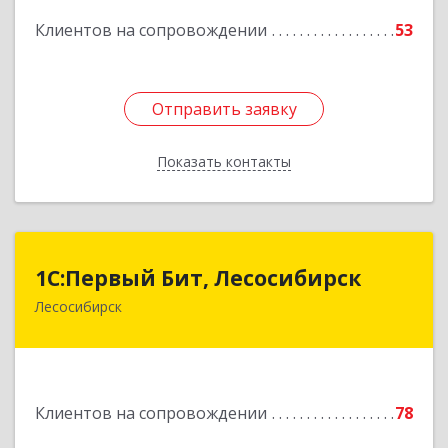
Подробнее
Клиентов на сопровождении
53
Отправить заявку
Отправить заявку
Показать контакты
Назад
1С:Первый Бит, Лесосибирск
1С:Первый Бит, Лесосибирск
Лесосибирск
662544, Красноярский край, Лесосибирск г,
Привокзальная ул, дом № 12, оф.216
Подробнее
Клиентов на сопровождении
78