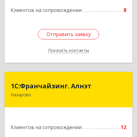
Подробнее
Клиентов на сопровождении
8
Отправить заявку
Отправить заявку
Показать контакты
Назад
1С:Франчайзинг. Алнэт
1С:Франчайзинг. Алнэт
Назарово
662200, Красноярский край, Назарово г,
Борисенко ул, дом № 11
Подробнее
Клиентов на сопровождении
12