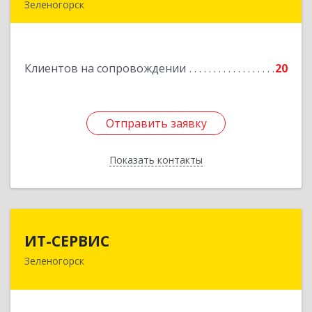
Зеленогорск
663690, Краноярский край, Зленогорск г,
Энергетиков, дом № 14, кв.37
Клиентов на сопровождении
20
Подробнее
Отправить заявку
Отправить заявку
Показать контакты
Назад
ИТ-СЕРВИС
ИТ-СЕРВИС
Зеленогорск
663690, Красноярский край, Зеленогорск г,
Гагарина ул, дом № 34