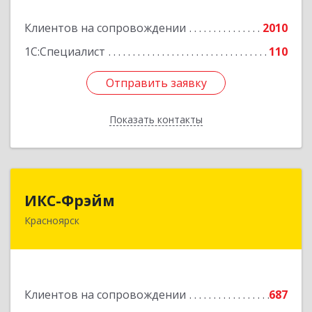
Клиентов на сопровождении
2010
Подробнее
1С:Специалист
110
Отправить заявку
Отправить заявку
Показать контакты
Назад
ИКС-Фрэйм
ИКС-Фрэйм
Красноярск
660077, Красноярский край, Красноярск г,
Батурина ул, дом № 32, пом.4
Подробнее
Клиентов на сопровождении
687