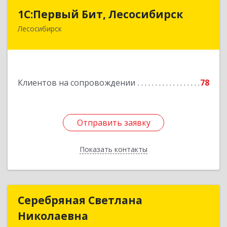
1С:Первый Бит, Лесосибирск
1С:Первый Бит, Лесосибирск
Лесосибирск
662544, Красноярский край, Лесосибирск г,
Привокзальная ул, дом № 12, оф.216
Подробнее
Клиентов на сопровождении
78
Отправить заявку
Отправить заявку
Показать контакты
Назад
Серебряная Светлана
Серебряная Светлана
Николаевна
Николаевна