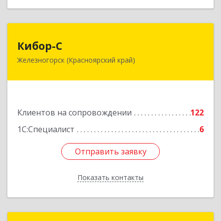
Кибор-С
Кибор-С
Железногорск (Красноярский край)
662973, Красноярский край, Железногорск г,
Белорусская ул, дом № 30 Б, пом.16
Подробнее
Клиентов на сопровождении
122
1С:Специалист
6
Отправить заявку
Отправить заявку
Показать контакты
Назад