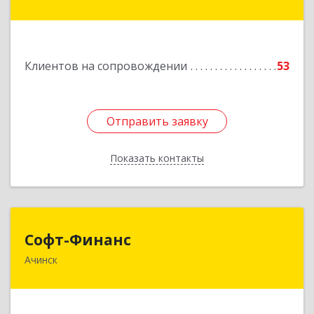
Восточный район, дом № 21А
Подробнее
Клиентов на сопровождении
53
Отправить заявку
Отправить заявку
Показать контакты
Назад
Софт-Финанс
Софт-Финанс
Ачинск
662150, Красноярский край, Ачинск г, 1-й мкр,
дом № 55А, корпус 2
Подробнее