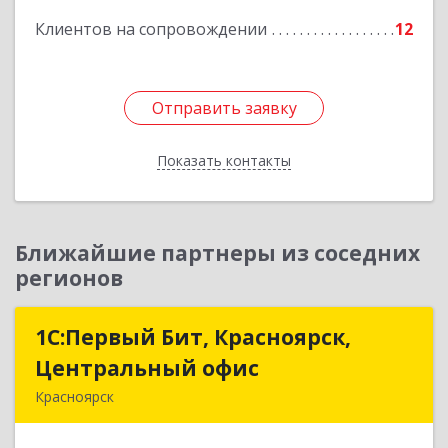
Клиентов на сопровождении
12
Отправить заявку
Отправить заявку
Показать контакты
Назад
Ближайшие партнеры из соседних
регионов
1С:Первый Бит, Красноярск,
1С:Первый Бит, Красноярск,
Центральный офис
Центральный офис
Красноярск
660017, Красноярский край, Красноярск г,
Диктатуры пролетариата ул, дом № 32