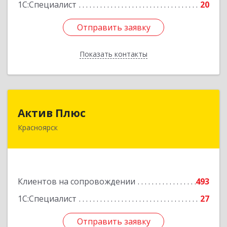
1С:Специалист
20
Отправить заявку
Отправить заявку
Показать контакты
Назад
Актив Плюс
Актив Плюс
Красноярск
660017, Красноярский край, Красноярск г,
Обороны ул, дом № 3, оф.220
Подробнее
Клиентов на сопровождении
493
1С:Специалист
27
Отправить заявку
Отправить заявку