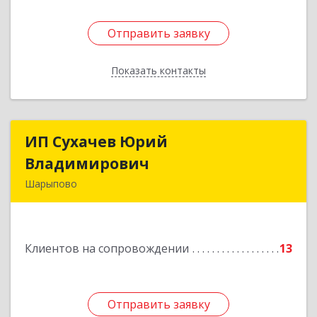
Отправить заявку
Отправить заявку
Показать контакты
Назад
ИП Сухачев Юрий
ИП Сухачев Юрий
Владимирович
Владимирович
Шарыпово
662313, Красноярский край, Шарыпово г,
Пионерный мкр, 27/2, кв.203
Клиентов на сопровождении
13
Подробнее
Отправить заявку
Отправить заявку