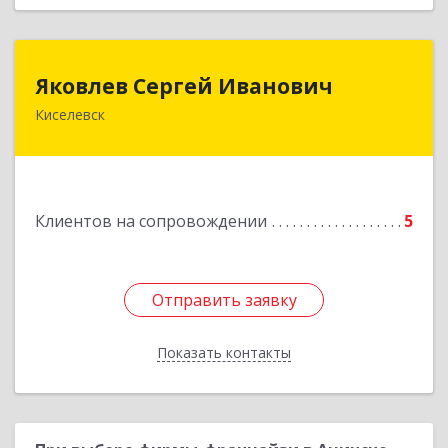
Яковлев Сергей Иванович
Яковлев Сергей Иванович
Киселевск
650002, Кемеровская обл, г.Кемерово, пр-т
Шахтеров, дом № 90, кв.104
Подробнее
Клиентов на сопровождении
5
Отправить заявку
Отправить заявку
Показать контакты
Назад