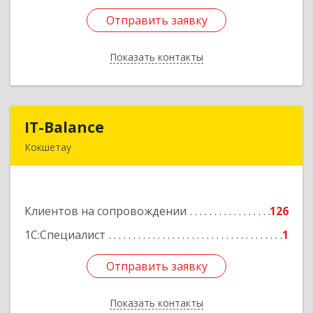
Отправить заявку
Отправить заявку
Показать контакты
Назад
IT-Balance
IT-Balance
Кокшетау
020000, г. Кокшетау, ул. Калинина, д. 48, кв. 16
Подробнее
Клиентов на сопровождении
126
1С:Специалист
1
Отправить заявку
Отправить заявку
Показать контакты
Назад