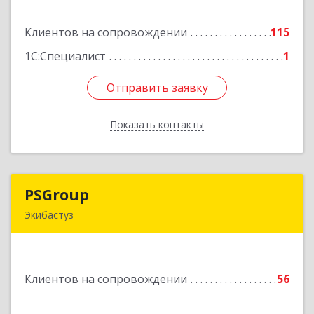
Подробнее
Клиентов на сопровождении
115
1С:Специалист
1
Отправить заявку
Отправить заявку
Показать контакты
Назад
PSGroup
PSGroup
Экибастуз
КАЗАХСТАН, 141200, Павлодарская обл.,
Экибастуз г., Горняков, дом № 14, к.85
Клиентов на сопровождении
56
Подробнее