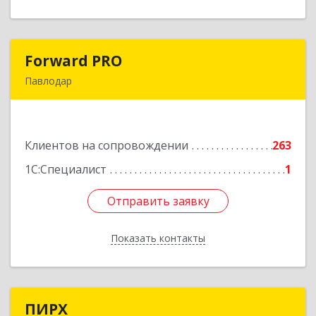
Forward PRO
Forward PRO
Павлодар
140000, РК, город Павлодар, улица
Торайгырова, д.64, оф.23
Клиентов на сопровождении
263
Подробнее
1С:Специалист
1
Отправить заявку
Отправить заявку
Показать контакты
Назад
ПИРХ
ПИРХ