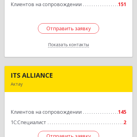
Клиентов на сопровождении
151
Подробнее
Отправить заявку
Отправить заявку
Показать контакты
Назад
ITS ALLIANCE
ITS ALLIANCE
Актау
г. Актау, 9 мкр, 28 дом, 7 офис
Подробнее
Клиентов на сопровождении
145
1С:Специалист
2
Отправить заявку
Отправить заявку