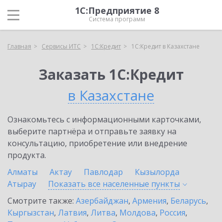
1С:Предприятие 8
Система программ
Главная
Сервисы ИТС
1С:Кредит
1С:Кредит в Казахстане
Заказать 1С:Кредит
в Казахстане
Ознакомьтесь с информационными карточками,
выберите партнёра и отправьте заявку на
консультацию, приобретение или внедрение
продукта.
Алматы
Актау
Павлодар
Кызылорда
Атырау
Показать все населенные
пункты
Смотрите также:
Азербайджан
,
Армения
,
Беларусь
,
Кыргызстан
,
Латвия
,
Литва
,
Молдова
,
Россия
,