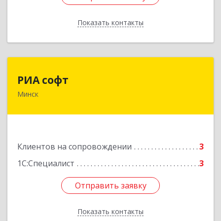
Показать контакты
Назад
РИА софт
РИА софт
Минск
220040, г.Минск, ул.М.Богдановича, д.155, офис
1112
Подробнее
Клиентов на сопровождении
3
1С:Специалист
3
Отправить заявку
Отправить заявку
Показать контакты
Назад