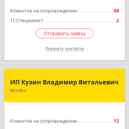
Клиентов на сопровождении
68
1С:Специалист
2
Отправить заявку
Отправить заявку
Показать контакты
Назад
ИП Кузин Владимир Витальевич
ИП Кузин Владимир Витальевич
Витебск
Беларусь, 210001, г.Витебск, ул. Ильинского,
д.31, кв.77
Подробнее
Клиентов на сопровождении
12