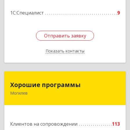
Подробнее
1С:Специалист
9
Отправить заявку
Отправить заявку
Показать контакты
Назад
Хорошие программы
Хорошие программы
Могилев
Республика Беларусь, 212030, г. Могилев, ул.
Дзержинского, дом № 19, оф.84
Подробнее
Клиентов на сопровождении
113