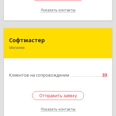
Показать контакты
Назад
Софтмастер
Софтмастер
Могилев
212017, Республика Беларусь, г.Могилев, ул.
Народного Ополчения, 16а-40
Подробнее
Клиентов на сопровождении
33
Отправить заявку
Отправить заявку
Показать контакты
Назад