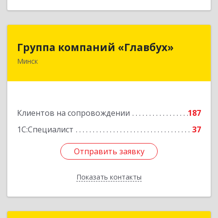
Группа компаний «Главбух»
Группа компаний «Главбух»
Минск
220073, г.Минск, ул.Скрыганова, д.6
Подробнее
Клиентов на сопровождении
187
1С:Специалист
37
Отправить заявку
Отправить заявку
Показать контакты
Назад