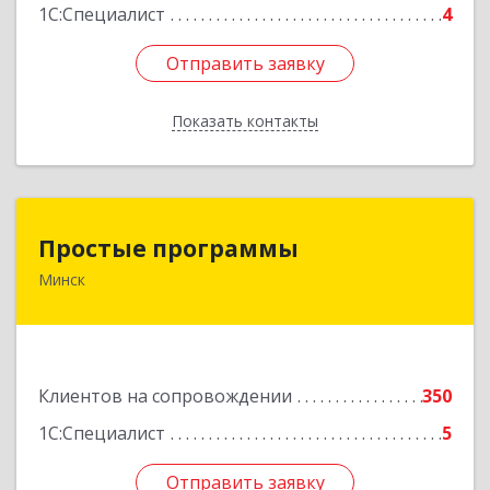
1С:Специалист
4
Отправить заявку
Отправить заявку
Показать контакты
Назад
Простые программы
Простые программы
Минск
220116, пр-т Дзержинского, д. 104, пом.54а,
каб.54-5, г. Минск, Республика Беларусь
Подробнее
Клиентов на сопровождении
350
1С:Специалист
5
Отправить заявку
Отправить заявку