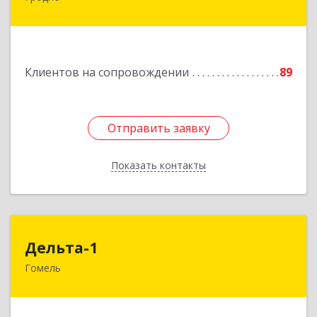
оф.502
Подробнее
Клиентов на сопровождении
89
Отправить заявку
Отправить заявку
Показать контакты
Назад
Дельта-1
Дельта-1
Гомель
246031, г. Гомель, ул. Рощинская, 2, 1 этаж
Подробнее