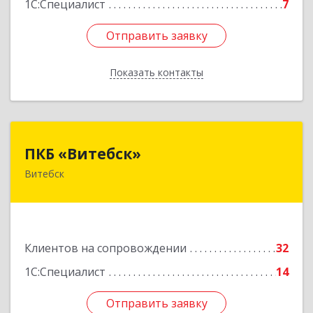
1С:Специалист
7
Отправить заявку
Отправить заявку
Показать контакты
Назад
ПКБ «Витебск»
ПКБ «Витебск»
Витебск
Республика Беларусь, 210026, г. Витебск, ул.
Замковая, д. 4-3, каб. 304
Подробнее
Клиентов на сопровождении
32
1С:Специалист
14
Отправить заявку
Отправить заявку