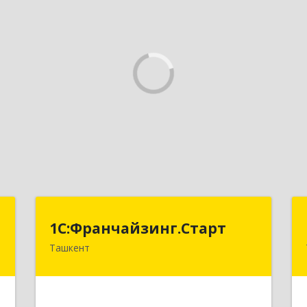
T
1С:Франчайзинг.Старт
1С:Франчайзинг.Старт
Ташкент
,
Узбекистан, г.Ташкент,
9
Шахантахурский район, массив Хадра
д.17А
е