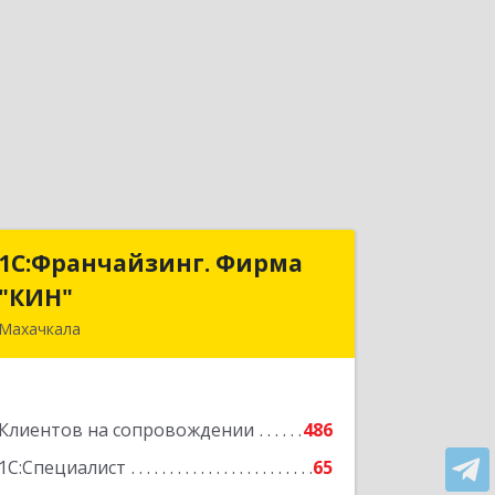
1С:Франчайзинг. Фирма
1С:Франчайзинг. Фирма
"КИН"
"КИН"
Махачкала
367030, Дагестан Респ, Махачкала г,
И.Казака ул, дом № 31
Клиентов на сопровождении
486
Подробнее
1С:Специалист
65