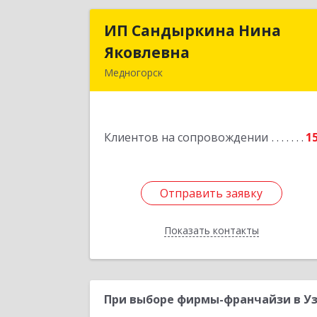
ИП Сандыркина Нина
ИП Сандыркина Нин
Яковлевна
Яковлевн
Медногорск
462270, Оренбургская обл
Медногорск г, Металлургов ул, дом 
19, кв.2
Клиентов на сопровождении
1
Подробне
Отправить заявку
Отправить заявку
Показать контакты
Назад
При выборе фирмы-франчайзи в Уз