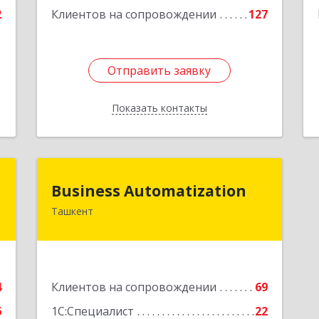
Подробнее
2
Клиентов на сопровождении
127
Отправить заявку
Отправить заявку
Показать контакты
Назад
т
Business Automatization
Business Automatization
Ташкент
.
Узбекистан, г. Ташкент, Мирабадский
А
район, ул. Афросиеб, дом 4Б
е
Подробнее
4
Клиентов на сопровождении
69
6
1С:Специалист
22