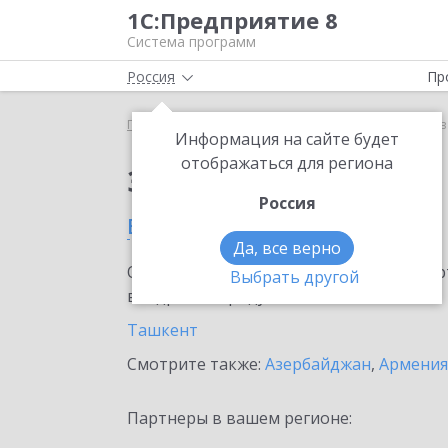
1С:Предприятие 8
Система программ
Россия
Пр
Главная
Сервисы ИТС
1С:Кредит
1С:Кредит в
Информация на сайте будет
отображаться для региона
Заказать 1С:Кредит
Россия
в Узбекистане
Да, все верно
Ознакомьтесь с информационными карт
Выбрать другой
внедрение продукта.
Ташкент
Смотрите также:
Азербайджан
,
Армения
Партнеры в вашем регионе: