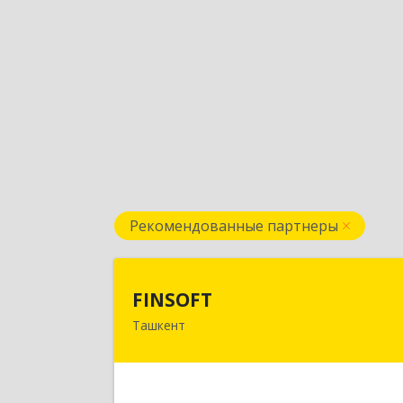
Рекомендованные партнеры
FINSOF
FINSOFT
Ташкент
Узбекистан г.Ташкент ул. Оромбаш
дом № 6
Подробне