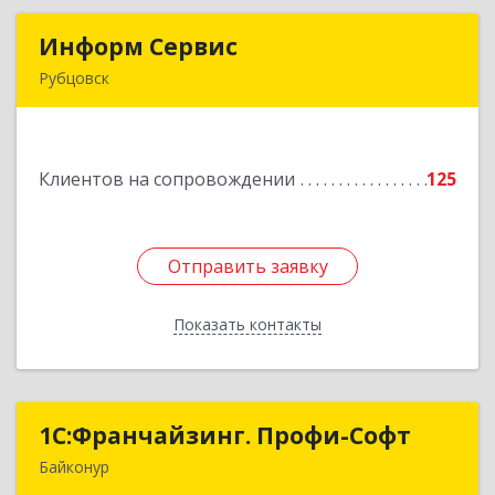
Информ Сервис
Информ Сервис
Рубцовск
658204, Алтайский край, Рубцовск г, Алтайская
ул, дом № 7
Клиентов на сопровождении
125
Подробнее
Отправить заявку
Отправить заявку
Показать контакты
Назад
1С:Франчайзинг. Профи-Софт
1С:Франчайзинг. Профи-Софт
Байконур
468320, Байконур г, Ленина ул, дом № 10,