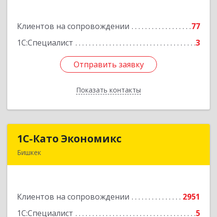
Усенбаева, 138 А
Клиентов на сопровождении
77
Подробнее
1С:Специалист
3
Отправить заявку
Отправить заявку
Показать контакты
Назад
1С-Като Экономикс
1С-Като Экономикс
Бишкек
720021, Кыргызстан, г. Бишкек, ул. Шопокова, д.
89
Клиентов на сопровождении
2951
Подробнее
1С:Специалист
5