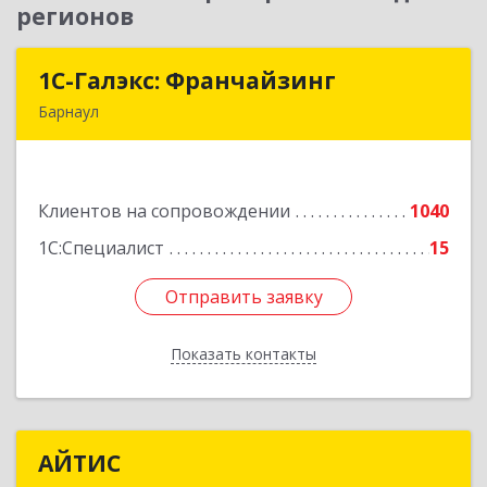
регионов
1С-Галэкс: Франчайзинг
1С-Галэкс: Франчайзинг
Барнаул
656015, Алтайский край, Барнаул г, Деповская
ул, дом № 7, каб.А-105
Клиентов на сопровождении
1040
Подробнее
1С:Специалист
15
Отправить заявку
Отправить заявку
Показать контакты
Назад
АЙТИС
АЙТИС