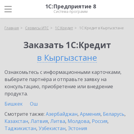
1С:Предприятие 8
Система программ
Главная
Сервисы ИТС
1С:Кредит
1С:Кредит в Кыргызстане
Заказать 1С:Кредит
в Кыргызстане
Ознакомьтесь с информационными карточками,
выберите партнёра и отправьте заявку на
консультацию, приобретение или внедрение
продукта.
Бишкек
Ош
Смотрите также:
Азербайджан
,
Армения
,
Беларусь
,
Казахстан
,
Латвия
,
Литва
,
Молдова
,
Россия
,
Таджикистан
,
Узбекистан
,
Эстония