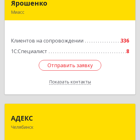
Ярошенко
Ярошенко
Миасс
456300, Челябинская обл, Миасс г, Романенко
ул, дом № 97
Клиентов на сопровождении
336
Подробнее
1С:Специалист
8
Отправить заявку
Отправить заявку
Показать контакты
Назад
АДЕКС
АДЕКС
Челябинск
454080, Челябинская обл, Челябинск г, Смирных
ул, дом № 15А, пом.51