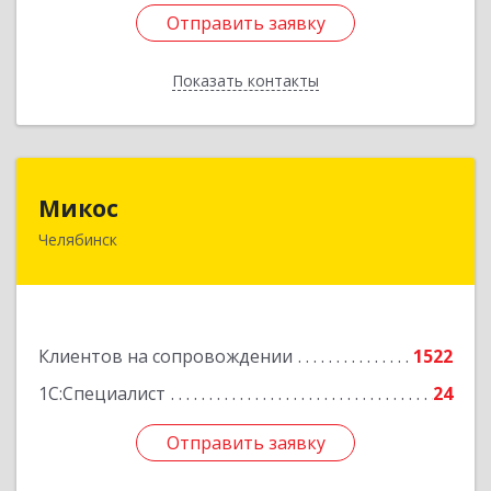
Отправить заявку
Отправить заявку
Показать контакты
Назад
Микос
Микос
Челябинск
454126, Челябинская обл, Челябинск г,
Энтузиастов ул, дом № 28, корпус А, этаж 1
Подробнее
Клиентов на сопровождении
1522
1С:Специалист
24
Отправить заявку
Отправить заявку