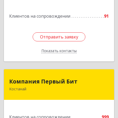
Подробнее
Клиентов на сопровождении
91
Отправить заявку
Отправить заявку
Показать контакты
Назад
Компания Первый Бит
Компания Первый Бит
Костанай
Республика Казахстан, г. Костанай, Аль-Фараби,
111/а, БЦ Парус, к. 302
Подробнее
Клиентов на сопровождении
999