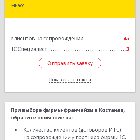
Миасс
456318, Челябинская обл, Миасс г, Жуковского
ул, дом № 8, кв.61
Подробнее
Клиентов на сопровождении
46
1С:Специалист
3
Отправить заявку
Отправить заявку
Показать контакты
Назад
При выборе фирмы-франчайзи в Костанае,
обратите внимание на:
Количество клиентов (договоров ИТС)
на сопровождении у партнера фирмы 1С.