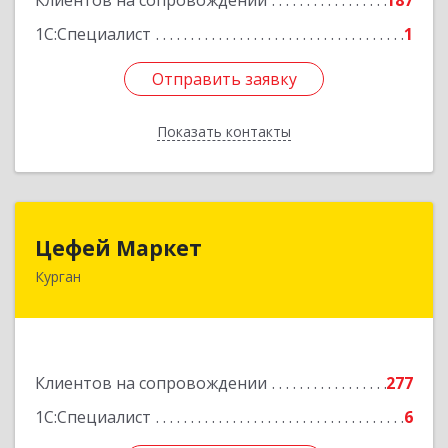
Клиентов на сопровождении
187
1С:Специалист
1
Отправить заявку
Отправить заявку
Показать контакты
Назад
Цефей Маркет
Цефей Маркет
Курган
640002, Курганская обл, Курган г, М.Горького
ул, дом № 35/1
Подробнее
Клиентов на сопровождении
277
1С:Специалист
6