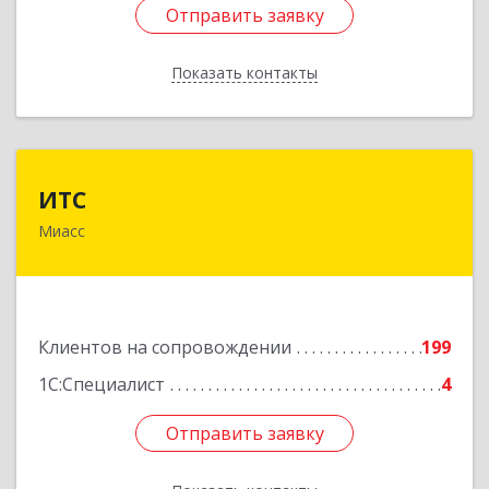
Отправить заявку
Отправить заявку
Показать контакты
Назад
ИТС
ИТС
Миасс
456300, Челябинская обл, Миасс г, Романенко
ул, дом № 50б
Подробнее
Клиентов на сопровождении
199
1С:Специалист
4
Отправить заявку
Отправить заявку