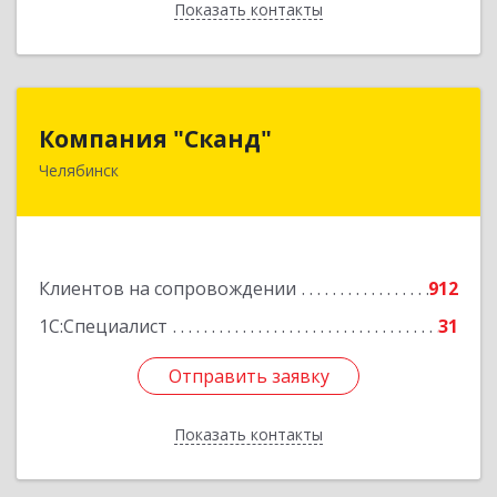
Показать контакты
Назад
Компания "Сканд"
Компания "Сканд"
Челябинск
454091, Челябинская обл, Челябинск г,
Революции пл, дом № 7, оф.1.16
Подробнее
Клиентов на сопровождении
912
1С:Специалист
31
Отправить заявку
Отправить заявку
Показать контакты
Назад