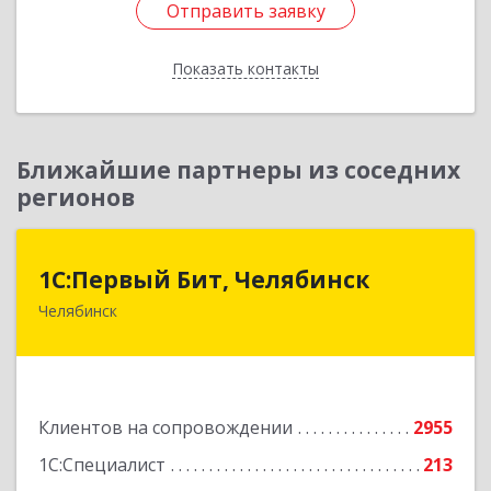
Отправить заявку
Отправить заявку
Показать контакты
Назад
Ближайшие партнеры из соседних
регионов
1С:Первый Бит, Челябинск
1С:Первый Бит, Челябинск
Челябинск
454084, Челябинская обл, Челябинск г,
Каслинская ул, дом № 77, оф.109
Подробнее
Клиентов на сопровождении
2955
1С:Специалист
213