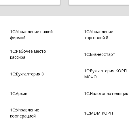
1С:Управление нашей
1С:Управление
фирмой
торговлей 8
1С:Рабочее место
1С:БизнесСтарт
кассира
1С:Бухгалтерия КОРП
1С:Бухгалтерия 8
МСФО
1С:Архив
1С:Налогоплательщик
1С:Управление
1С:MDM КОРП
кооперацией