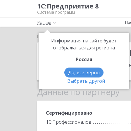
1С:Предприятие 8
Система программ
Россия
Пр
Главная
Иртыш Компьютерс ЛТД
Информация на сайте будет
Иртыш Компь
отображаться для региона
Россия
Адрес:
КАЗАХСТАН , 140000, г.Павлод
Телефон:
(7182) 53-1998
Да, все верно
Выбрать другой
Данные по партнеру
Сертифицировано
1С:Профессионалов