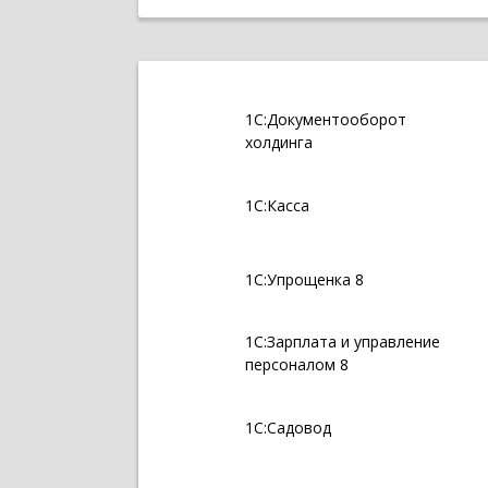
1С:Документооборот
холдинга
1С:Касса
1С:Упрощенка 8
1С:Зарплата и управление
персоналом 8
1С:Садовод