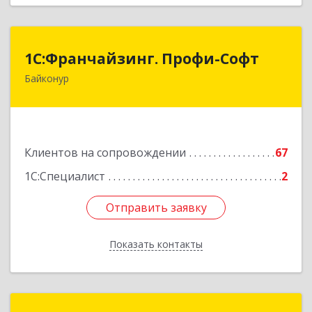
1С:Франчайзинг. Профи-Софт
1С:Франчайзинг. Профи-Софт
Байконур
468320, Байконур г, Ленина ул, дом № 10,
кв.1+2+3
Подробнее
Клиентов на сопровождении
67
1С:Специалист
2
Отправить заявку
Отправить заявку
Показать контакты
Назад