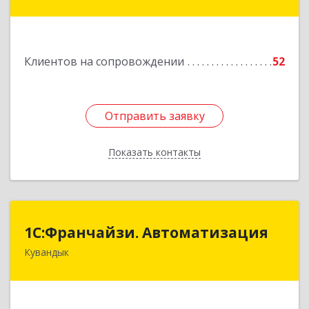
Комсомольская ул, дом № 80
Подробнее
Клиентов на сопровождении
52
Отправить заявку
Отправить заявку
Показать контакты
Назад
1С:Франчайзи. Автоматизация
1С:Франчайзи. Автоматизация
Кувандык
462220, Оренбургская обл, Кувандыкский р-н,
Кувандык г, Советская ул, дом № 10
Подробнее