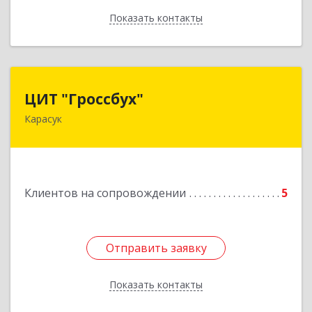
Показать контакты
Назад
ЦИТ "Гроссбух"
ЦИТ "Гроссбух"
Карасук
632861, Новосибирская обл, Карасукский р-н,
Карасук г, Сорокина ул, дом № 9, оф.3
Подробнее
Клиентов на сопровождении
5
Отправить заявку
Отправить заявку
Показать контакты
Назад