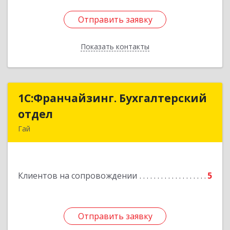
Отправить заявку
Отправить заявку
Показать контакты
Назад
1С:Франчайзинг. Бухгалтерский
1С:Франчайзинг. Бухгалтерский
отдел
отдел
Гай
462635, Оренбургская обл, Гай г, Победы пр-кт,
дом № 1, кв.12
Клиентов на сопровождении
5
Подробнее
Отправить заявку
Отправить заявку