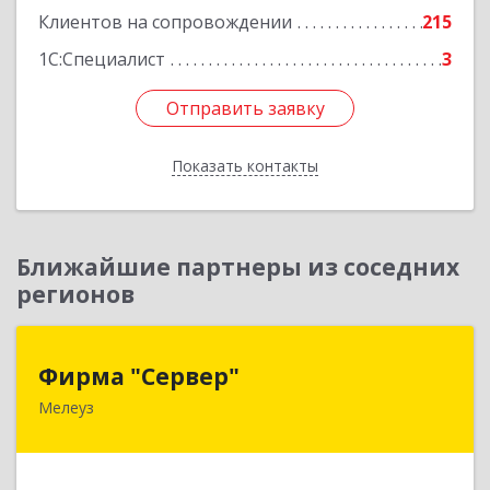
Клиентов на сопровождении
215
1С:Специалист
3
Отправить заявку
Отправить заявку
Показать контакты
Назад
Ближайшие партнеры из соседних
регионов
Фирма "Сервер"
Фирма "Сервер"
Мелеуз
453852, Башкортостан Респ, Мелеузовский р-н,
Мелеуз г, 32-й мкр, дом № 36