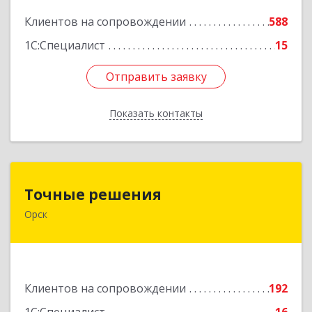
Подробнее
Клиентов на сопровождении
588
1С:Специалист
15
Отправить заявку
Отправить заявку
Показать контакты
Назад
Точные решения
Точные решения
Орск
462403, Оренбургская обл, Орск г,
Краматорская ул, дом № 2Б, пом.3, этаж 1, офис
2
Подробнее
Клиентов на сопровождении
192