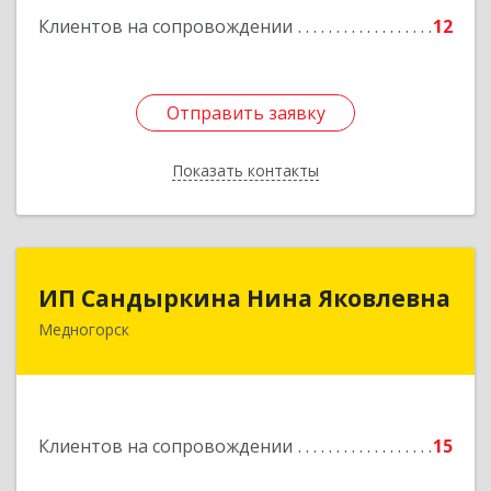
Клиентов на сопровождении
12
Отправить заявку
Отправить заявку
Показать контакты
Назад
ИП Сандыркина Нина Яковлевна
ИП Сандыркина Нина Яковлевна
Медногорск
462270, Оренбургская обл, Медногорск г,
Металлургов ул, дом № 19, кв.22
Подробнее
Клиентов на сопровождении
15