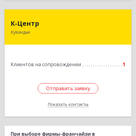
К-Центр
К-Центр
Кувандык
462243, Оренбургская обл, Кувандыкский р-н,
Кувандык г, Ленина ул, дом № 20
Подробнее
Клиентов на сопровождении
1
Отправить заявку
Отправить заявку
Показать контакты
Назад
При выборе фирмы-франчайзи в