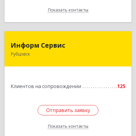
Показать контакты
Назад
Информ Сервис
Информ Сервис
Рубцовск
658204, Алтайский край, Рубцовск г, Алтайская
ул, дом № 7
Подробнее
Клиентов на сопровождении
125
Отправить заявку
Отправить заявку
Показать контакты
Назад