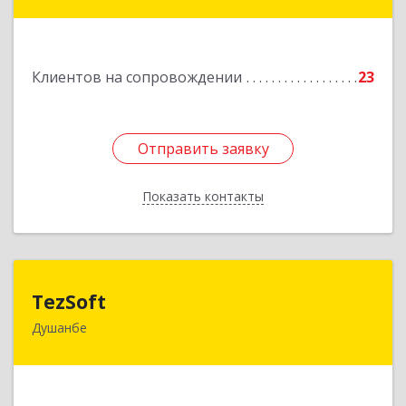
ул. Нисор Мухаммад 5/5
Подробнее
Клиентов на сопровождении
23
Отправить заявку
Отправить заявку
Показать контакты
Назад
TezSoft
TezSoft
Душанбе
Таджикистан, г. Душанбе, ул. Дружбы народов,
47
Подробнее