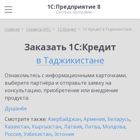
1С:Предприятие 8
Система программ
Главная
Сервисы ИТС
1С:Кредит
1С:Кредит в Таджикистане
Заказать 1С:Кредит
в Таджикистане
Ознакомьтесь с информационными карточками,
выберите партнёра и отправьте заявку на
консультацию, приобретение или внедрение
продукта.
Душанбе
Смотрите также:
Азербайджан
,
Армения
,
Беларусь
,
Казахстан
,
Кыргызстан
,
Латвия
,
Литва
,
Молдова
,
Россия
,
Узбекистан
,
Эстония