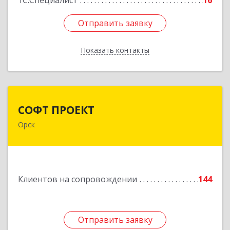
1С:Специалист
16
Отправить заявку
Отправить заявку
Показать контакты
Назад
СОФТ ПРОЕКТ
СОФТ ПРОЕКТ
Орск
462430, Оренбургская обл, Орск г,
Добровольского ул, дом № 23, кв.11
Подробнее
Клиентов на сопровождении
144
Отправить заявку
Отправить заявку