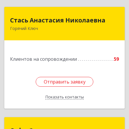
Стась Анастасия Николаевна
Стась Анастасия Николаевна
Горячий Ключ
353290, г. Горячий Ключ, ул. Ленина, д. 242,
кв.23
Подробнее
Клиентов на сопровождении
59
Отправить заявку
Отправить заявку
Показать контакты
Назад
Софт-Финанс