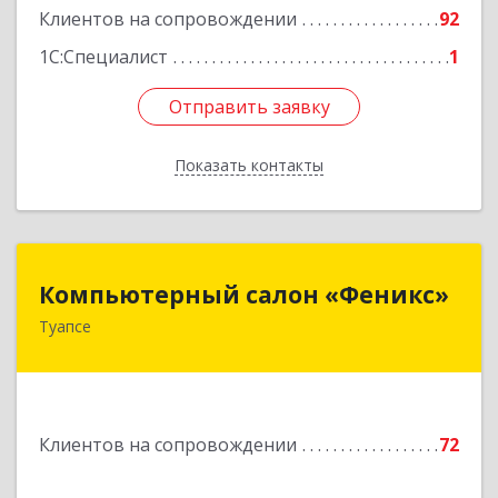
Клиентов на сопровождении
92
1С:Специалист
1
Отправить заявку
Отправить заявку
Показать контакты
Назад
Компьютерный салон «Феникс»
Компьютерный салон «Феникс»
Туапсе
352800, Краснодарский край, Туапсинский р-н,
Туапсе г, Красной Армии ул, дом № 22
Подробнее
Клиентов на сопровождении
72