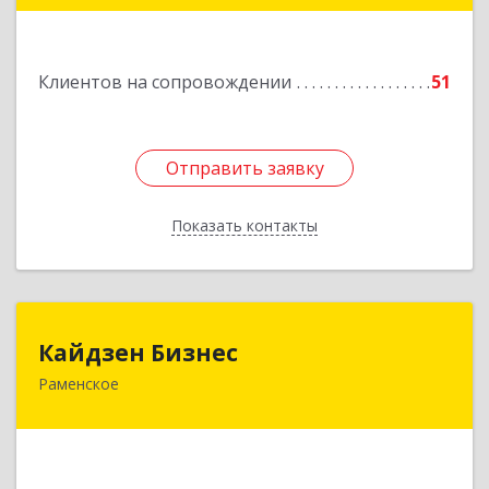
Подробнее
Клиентов на сопровождении
51
Отправить заявку
Отправить заявку
Показать контакты
Назад
Кайдзен Бизнес
Кайдзен Бизнес
Раменское
140165, Московская обл, Раменское г,
Гжельского Кирпичного Завода п, дом № 11,
кв.12