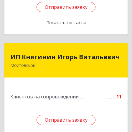
Отправить заявку
Отправить заявку
Показать контакты
Назад
ИП Княгинин Игорь Витальевич
ИП Княгинин Игорь Витальевич
Мостовской
352570, Краснодарский край, Мостовский р-н,
Мостовской пгт, Гоголя ул, дом № 113, кв.3
Подробнее
Клиентов на сопровождении
11
Отправить заявку
Отправить заявку