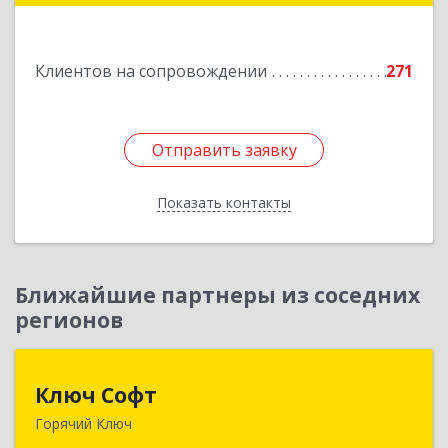
Подробнее
Клиентов на сопровождении
271
Отправить заявку
Отправить заявку
Показать контакты
Назад
Ближайшие партнеры из соседних
регионов
Ключ Софт
Ключ Софт
Горячий Ключ
353287, Краснодарский край, Горячий Ключ г,