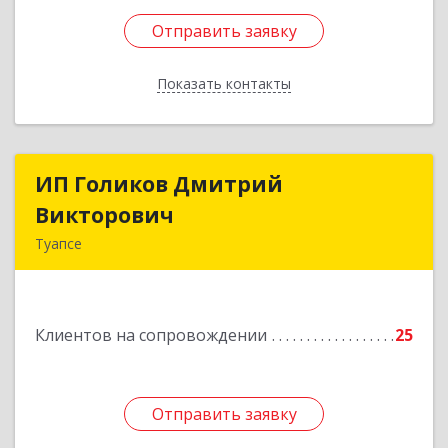
Отправить заявку
Отправить заявку
Показать контакты
Назад
ИП Голиков Дмитрий
ИП Голиков Дмитрий
Викторович
Викторович
Туапсе
352803, Краснодарский край, Туапсинский р-н,
Туапсе г, Калараша ул, дом № 53, кв.4
Клиентов на сопровождении
25
Подробнее
Отправить заявку
Отправить заявку