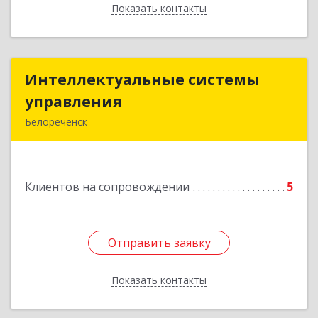
Показать контакты
Назад
Интеллектуальные системы
Интеллектуальные системы
управления
управления
Белореченск
352630, Краснодарский край, Белореченск г,
Луценко ул, дом № 103
Клиентов на сопровождении
5
Подробнее
Отправить заявку
Отправить заявку
Показать контакты
Назад