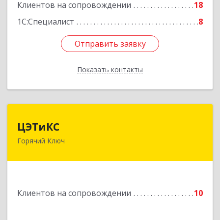
Подробнее
Клиентов на сопровождении
18
1С:Специалист
8
Отправить заявку
Отправить заявку
Показать контакты
Назад
ЦЭТиКС
ЦЭТиКС
Горячий Ключ
353290, Краснодарский край, Горячий Ключ г,
Ленина ул, дом № 208, оф.21
Подробнее
Клиентов на сопровождении
10