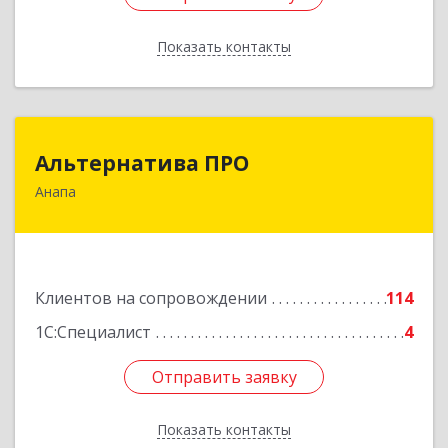
Показать контакты
Назад
Альтернатива ПРО
Альтернатива ПРО
Анапа
353450, Краснодарский край, Анапский р-н,
Анапа г, Новороссийская ул, дом № 259, кв.18
Подробнее
Клиентов на сопровождении
114
1С:Специалист
4
Отправить заявку
Отправить заявку
Показать контакты
Назад