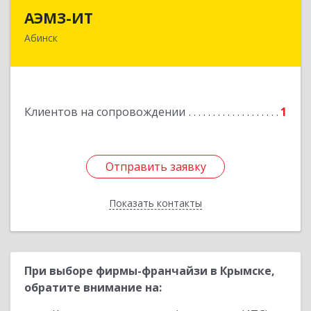
АЭМЗ-ИТ
АЭМЗ-ИТ
Абинск
353320, Краснодарский край, м.р-н Абинский,
г.п. Абинское, Абинск г, Промышленная ул, дом
№ 4, каб.311
Подробнее
Клиентов на сопровождении
1
Отправить заявку
Отправить заявку
Показать контакты
Назад
При выборе фирмы-франчайзи в Крымске,
обратите внимание на: