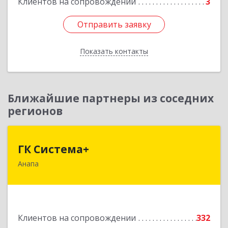
Клиентов на сопровождении
3
Подробнее
Отправить заявку
Отправить заявку
Показать контакты
Назад
Ближайшие партнеры из соседних
регионов
ГК Система+
ГК Система+
Анапа
353450, Краснодарский край, Анапский р-н,
Анапа г, Лермонтова ул, дом № 116, корпус Г,
оф.7
Подробнее
Клиентов на сопровождении
332