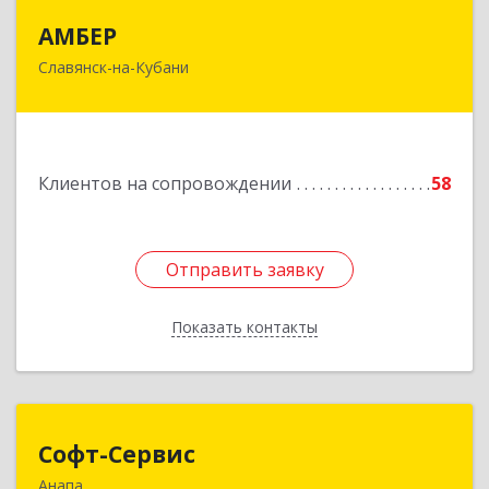
АМБЕР
АМБЕР
Славянск-на-Кубани
353562, Краснодарский край, Славянский р-н,
Славянск-на-Кубани г, Крупской ул, дом № 12
Подробнее
Клиентов на сопровождении
58
Отправить заявку
Отправить заявку
Показать контакты
Назад
Софт-Сервис
Софт-Сервис
Анапа