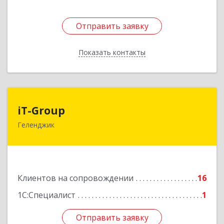
Отправить заявку
Отправить заявку
Показать контакты
Назад
iT-Group
iT-Group
Геленджик
353460, Краснодарский край, Геленджик г,
Керченская ул, дом № 4, оф.6
Подробнее
Клиентов на сопровождении
16
1С:Специалист
1
Отправить заявку
Отправить заявку