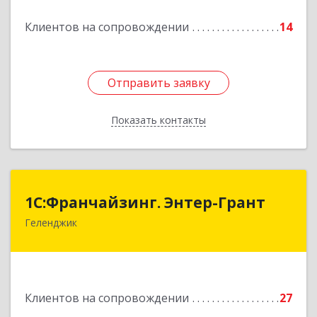
Подробнее
Клиентов на сопровождении
14
Отправить заявку
Отправить заявку
Показать контакты
Назад
1С:Франчайзинг. Энтер-Грант
1С:Франчайзинг. Энтер-Грант
Геленджик
353467, Краснодарский край, Геленджик г,
Дачная ул, дом № 17
Подробнее
Клиентов на сопровождении
27