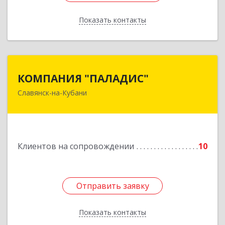
Показать контакты
Назад
КОМПАНИЯ "ПАЛАДИС"
КОМПАНИЯ "ПАЛАДИС"
Славянск-на-Кубани
353560, Краснодарский край, Славянский р-н,
Славянск-на-Кубани г, Краснофлотская ул, дом
№ 19, оф.1
Подробнее
Клиентов на сопровождении
10
Отправить заявку
Отправить заявку
Показать контакты
Назад