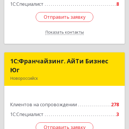
1С:Специалист
8
Отправить заявку
Отправить заявку
Показать контакты
Назад
1С:Франчайзинг. АйТи Бизнес
1С:Франчайзинг. АйТи Бизнес
Юг
Юг
Новороссийск
353907, Краснодарский край, Новороссийск г,
Видова ул, дом № 65, оф.2
Клиентов на сопровождении
278
Подробнее
1С:Специалист
3
Отправить заявку
Отправить заявку