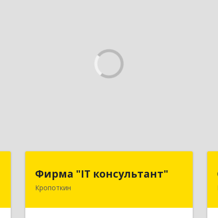
т
Фирма "IT консультант"
Фирма "IT консультант"
Кропоткин
,
352389, Краснодарский край,
,
Кавказский р-н, Кропоткин г,
8
Пушкина ул, дом № 294, оф.2,3