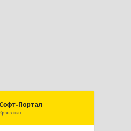
Софт-Портал
Софт-Портал
Кропоткин
352395, Краснодарский край,
Кавказский р-н, Кропоткин г, Лесной
пер, дом № 15, кв.61