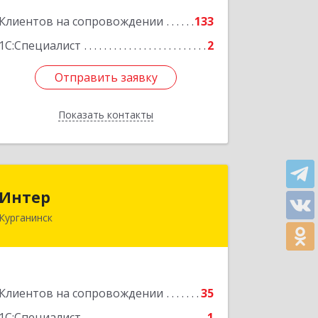
кв.309
Клиентов на сопровождении
133
Подробнее
1С:Специалист
2
Отправить заявку
Отправить заявку
Показать контакты
Назад
Интер
Интер
Курганинск
352430, Краснодарский край,
Курганинск г, Матросова ул, дом №
151
Подробнее
Клиентов на сопровождении
35
1С:Специалист
1