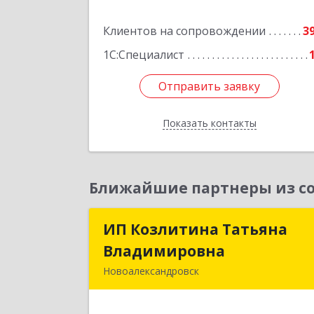
Подробне
Клиентов на сопровождении
3
1С:Специалист
Отправить заявку
Отправить заявку
Показать контакты
Назад
Ближайшие партнеры из со
ИП Козлитина Татьяна
ИП Козлитина Татьян
Владимировна
Владимировн
Новоалександровск
356000, Ставропольский край
Новоалександровск г, Гайдара пер