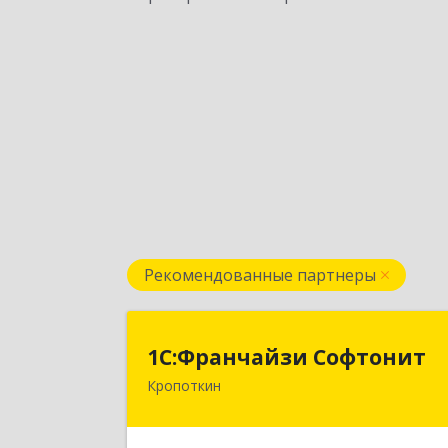
Рекомендованные партнеры
1С:Франчайзи Софтони
1С:Франчайзи Софтонит
Кропоткин
352380, Краснодарский край
Кавказский р-н, Кропоткин г
Коммунальный пер, дом № 