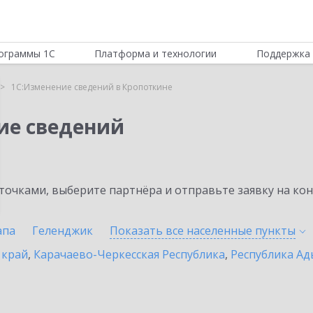
ограммы 1С
Платформа и технологии
Поддержка 
1С:Изменение сведений в Кропоткине
ие сведений
очками, выберите партнёра и отправьте заявку на ко
апа
Геленджик
Показать все населенные
пункты
 край
,
Карачаево-Черкесская Республика
,
Республика Ад