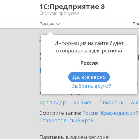
1С:Предприятие 8
Система программ
Россия
Пр
Главная
Сервисы ИТС
1С:Изменение сведений
Информация на сайте будет
отображаться для региона
Заказать 1С:Изменен
Россия
в Кропоткине
Да, все верно
Ознакомьтесь с информационными карт
Выбрать другой
внедрение продукта.
Краснодар
Крымск
Тихорецк
Ан
Смотрите также:
Россия
,
Краснодарский
Ставропольский край
Партнеры в вашем регионе: