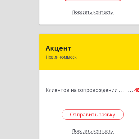
Показать контакты
Назад
Акцен
Акцент
Невинномысск
357112, Ставропольский край
Невинномысск г, Менделеева ул, до
№ 52, оф.
Подробне
Клиентов на сопровождении
4
Отправить заявку
Отправить заявку
Показать контакты
Назад