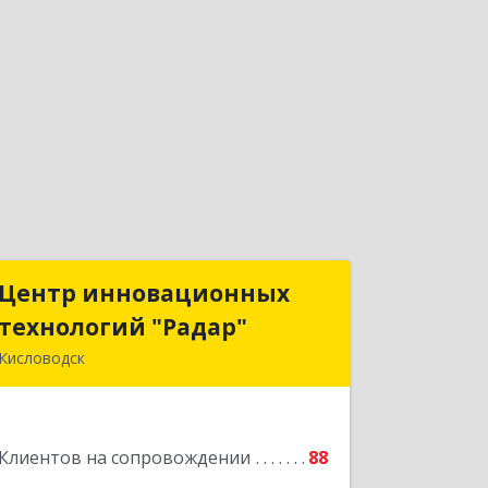
Центр инновационных
Центр инновационных
технологий "Радар"
технологий "Радар"
Кисловодск
357000, Ставропольский край,
Кисловодск г, Цандера проезд, дом №
2
Клиентов на сопровождении
88
Подробнее