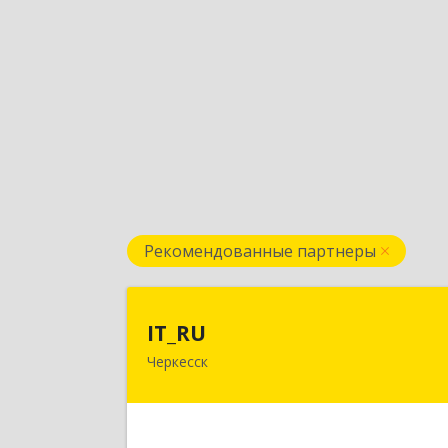
Рекомендованные партнеры
IT_R
IT_RU
Черкесск
Подробне