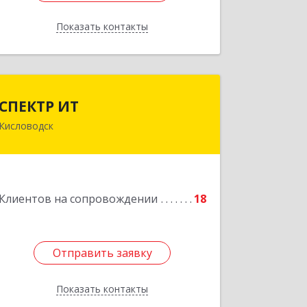
Показать контакты
Назад
СПЕКТР ИТ
СПЕКТР ИТ
Кисловодск
357736, Ставропольский край,
Кисловодск г, Ставропольская ул, дом
№ 8
Подробнее
Клиентов на сопровождении
18
Отправить заявку
Отправить заявку
Показать контакты
Назад