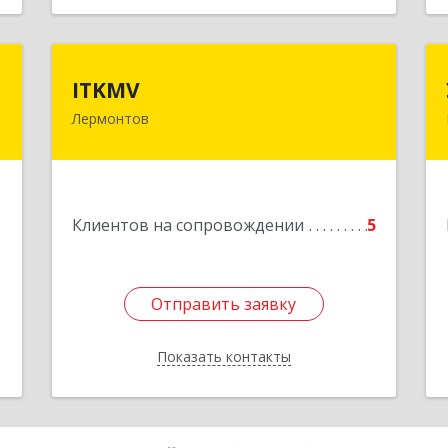
ь
ITKMV
ITKMV
ч
Лермонтов
Подробнее
,
,
3
1
Клиентов на сопровождении
5
е
Отправить заявку
Отправить заявку
Показать контакты
Назад