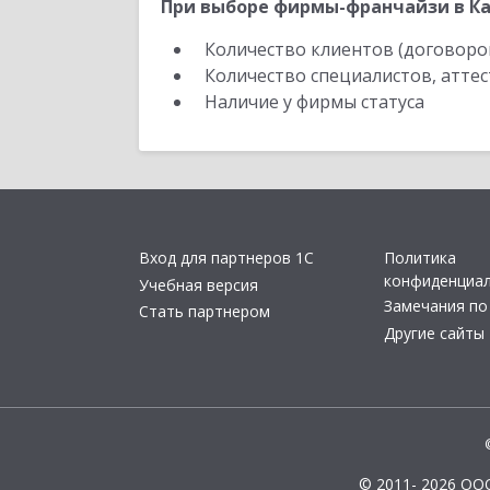
При выборе фирмы-франчайзи в Ка
Количество клиентов (договоро
Количество специалистов, атте
Наличие у фирмы статуса
Вход для партнеров 1С
Политика
конфиденциа
Учебная версия
Замечания по
Стать партнером
Другие сайты
© 2011- 2026 ОО