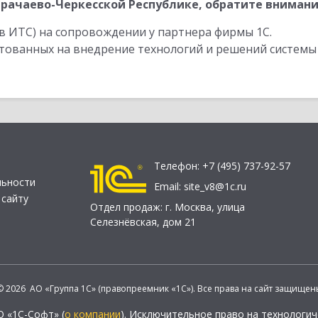
рачаево-Черкесской Республике, обратите внимани
в ИТС) на сопровождении у партнера фирмы 1С.
стованных на внедрение технологий и решений системы
Телефон:
+7 (495) 737-92-57
льности
Email:
site_v8@1c.ru
 сайту
Отдел продаж:
г. Москва
,
улица
Селезнёвская, дом 21
© 2026 АО «Группа 1С» (правопреемник «1С»). Все права на сайт защищен
О «1С-Софт» (
о компании
). Исключительное право на технологи