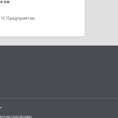
е на:
 1С:Предприятие.
ы
ческую платформу