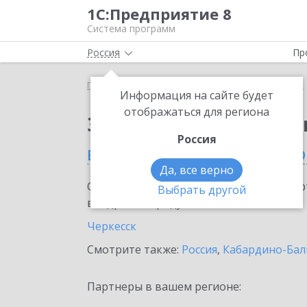
1С:Предприятие 8
Система программ
Россия
Пр
Главная
Сервисы ИТС
1С:Изменение сведений
Информация на сайте будет
отображаться для региона
Заказать 1С:Изменен
Россия
в Карачаево-Черкесско
Да, все верно
Ознакомьтесь с информационными карт
Выбрать другой
внедрение продукта.
Черкесск
Смотрите также:
Россия
,
Кабардино-Бал
Партнеры в вашем регионе: