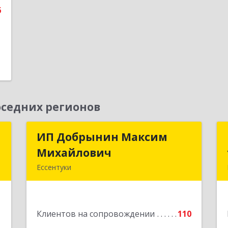
6
седних регионов
а
ИП Добрынин Максим
ИП Добрынин Максим
а
Михайлович
Михайлович
Ессентуки
,
357601, Ставропольский край,
,
Ессентуки, Спасателей, дом № 5, кв.43
Б
1
Клиентов на сопровождении
110
Подробнее
е