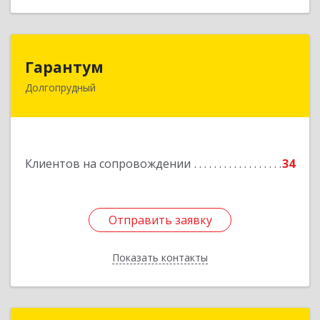
Гарантум
Гарантум
Долгопрудный
141707, Московская обл, Долгопрудный г,
Заводская ул, дом № 7
Подробнее
Клиентов на сопровождении
34
Отправить заявку
Отправить заявку
Показать контакты
Назад