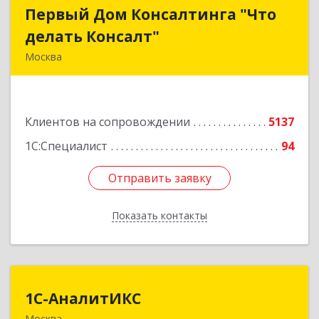
Первый Дом Консалтинга "Что
Первый Дом Консалтинга "Что
делать Консалт"
делать Консалт"
Москва
127083, Москва г, Мишина ул, дом № 56
Подробнее
Клиентов на сопровождении
5137
1С:Специалист
94
Отправить заявку
Отправить заявку
Показать контакты
Назад
1С-АналитИКС
1С-АналитИКС
Москва