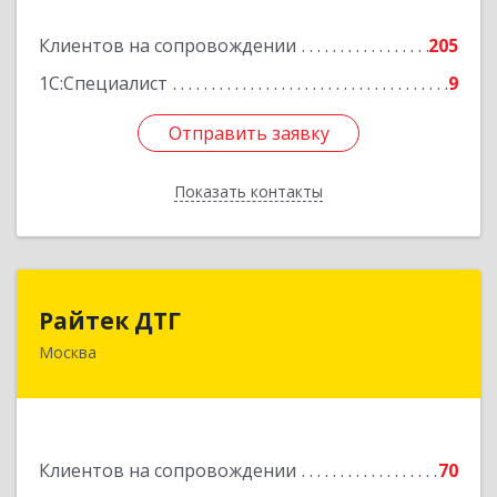
Подробнее
Клиентов на сопровождении
205
1С:Специалист
9
Отправить заявку
Отправить заявку
Показать контакты
Назад
Райтек ДТГ
Райтек ДТГ
Москва
123112, Москва г, вн.тер.г. муниципальный
округ Пресненский, Пресненская наб, дом № 8,
строение 1, пом.625М
Подробнее
Клиентов на сопровождении
70