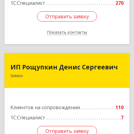
1С:Специалист
270
Отправить заявку
Отправить заявку
Показать контакты
Назад
ИП Рощупкин Денис Сергеевич
ИП Рощупкин Денис Сергеевич
Химки
141402, Московская обл, г.о. Химки, Химки г,
Московская ул, дом № 21А, кв.126
Подробнее
Клиентов на сопровождении
110
1С:Специалист
7
Отправить заявку
Отправить заявку