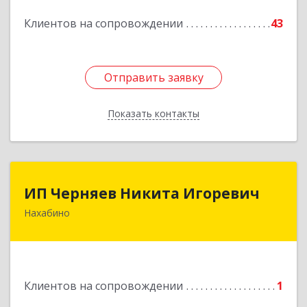
Подробнее
Клиентов на сопровождении
43
Отправить заявку
Отправить заявку
Показать контакты
Назад
ИП Черняев Никита Игоревич
ИП Черняев Никита Игоревич
Нахабино
143430, Московская обл, Красногорский р-н,
Нахабино рп, Красноармейская ул, дом № 60,
кв.8
Подробнее
Клиентов на сопровождении
1