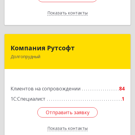
Показать контакты
Назад
Компания Рутсофт
Компания Рутсофт
Долгопрудный
141700, Московская обл, Долгопрудный г,
Новый Бульвар ул, дом № 22, пом.12
Подробнее
Клиентов на сопровождении
84
1С:Специалист
1
Отправить заявку
Отправить заявку
Показать контакты
Назад