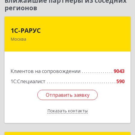
Ближайшие партнеры из соседних
регионов
1С-РАРУС
1С-РАРУС
Москва
127434, Москва г, Дмитровское ш, дом № 9Б
Подробнее
Клиентов на сопровождении
9043
1С:Специалист
590
Отправить заявку
Отправить заявку
Показать контакты
Назад