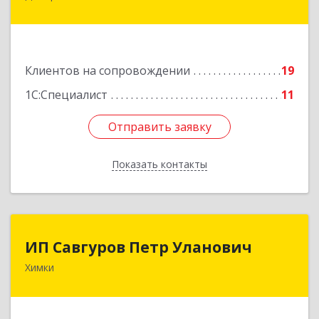
Дмитров г, Чекистская ул, дом № 8, кв.186
Подробнее
Клиентов на сопровождении
19
1С:Специалист
11
Отправить заявку
Отправить заявку
Показать контакты
Назад
ИП Савгуров Петр Уланович
ИП Савгуров Петр Уланович
Химки
141407, Московская обл, Химки г, Молодежная
ул, дом № 68, кв.443