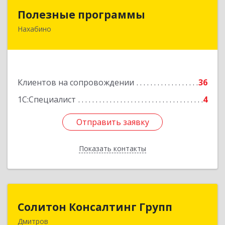
Полезные программы
Полезные программы
Нахабино
143432, Московская обл, Красногорский р-н,
Нахабино рп, Панфилова ул, дом № 9А, кв.6
Подробнее
Клиентов на сопровождении
36
1С:Специалист
4
Отправить заявку
Отправить заявку
Показать контакты
Назад
Солитон Консалтинг Групп
Солитон Консалтинг Групп
Дмитров
141804, Московская обл, г.о. Дмитровский,