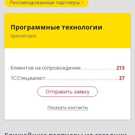
Рекомендованные партнеры
Программные технологии
Программные технологии
Красногорск
143408, Московская обл, Красногорский р-н,
Красногорск г, Ленина ул, дом № 45, оф.40
Подробнее
Клиентов на сопровождении
213
1С:Специалист
27
Отправить заявку
Отправить заявку
Показать контакты
Назад