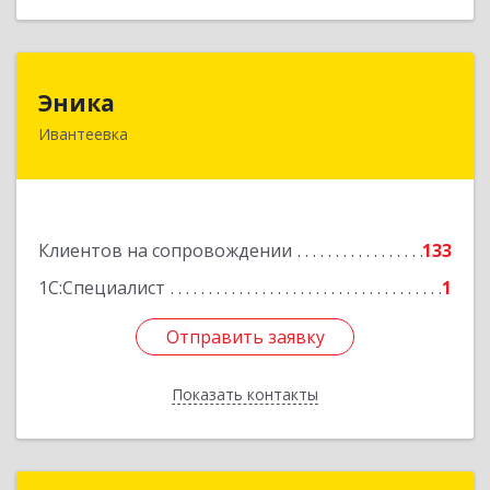
Эника
Эника
Ивантеевка
141280, Московская обл, г.о. Пушкинский,
Ивантеевка г, Заводская ул, дом № 12, кв.1
Подробнее
Клиентов на сопровождении
133
1С:Специалист
1
Отправить заявку
Отправить заявку
Показать контакты
Назад