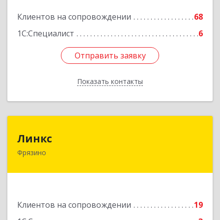
Подробнее
Клиентов на сопровождении
68
1С:Специалист
6
Отправить заявку
Отправить заявку
Показать контакты
Назад
Линкс
Линкс
Фрязино
141190, Московская обл, Фрязино г, Заводской
проезд, дом № 3, кв.133
Подробнее
Клиентов на сопровождении
19