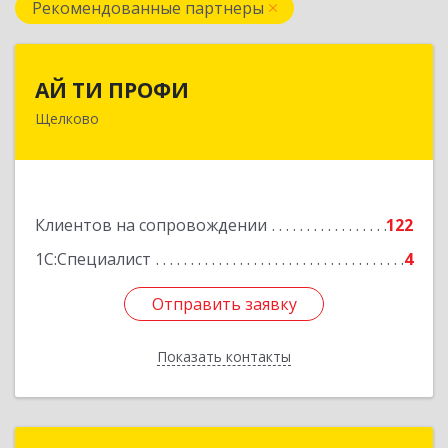
Рекомендованные партнеры
АЙ ТИ ПРОФИ
АЙ ТИ ПРОФИ
Щелково
141108, Московская обл, г.о. Щёлково,
Щёлково г, Заводская ул, дом № 1, пом.3
Подробнее
Клиентов на сопровождении
122
1С:Специалист
4
Отправить заявку
Отправить заявку
Показать контакты
Назад