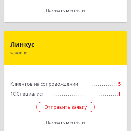
Показать контакты
Назад
Линкус
Линкус
Фрязино
141191, Московская обл, Фрязино г, Ленина ул,
дом № 37, кв.24
Подробнее
Клиентов на сопровождении
5
1С:Специалист
1
Отправить заявку
Отправить заявку
Показать контакты
Назад