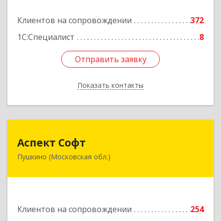
Клиентов на сопровождении
372
Подробнее
1С:Специалист
8
Отправить заявку
Отправить заявку
Показать контакты
Назад
Аспект Софт
Аспект Софт
Пушкино (Московская обл.)
141205, Московская обл, Пушкинский р-н,
Пушкино г, Московский пр-кт, дом № 44, пом.4
Подробнее
Клиентов на сопровождении
254