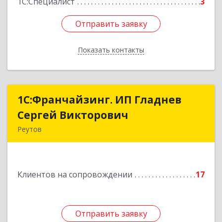
1С:Специалист
3
Отправить заявку
Отправить заявку
Показать контакты
Назад
1С:Франчайзинг. ИП Гладнев
1С:Франчайзинг. ИП Гладнев
Сергей Викторович
Сергей Викторович
Реутов
143966, Московская обл, Реутов г, Парковая ул,
дом № 6, кв.37
Клиентов на сопровождении
17
Подробнее
Отправить заявку
Отправить заявку