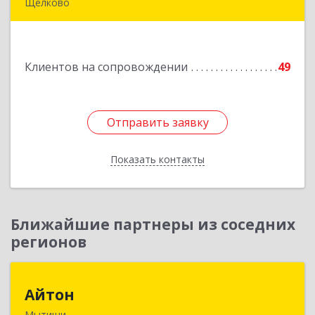
Щелково
141180, Московская обл, Щелковский р-н,
Загорянский дп, Кирова ул, дом № 28
Клиентов на сопровождении
49
Подробнее
Отправить заявку
Отправить заявку
Показать контакты
Назад
Ближайшие партнеры из соседних
регионов
Айтон
Айтон
Мытищи