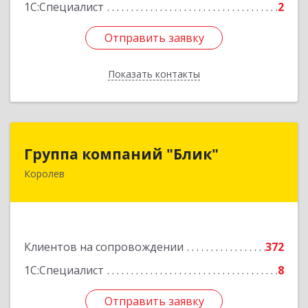
1С:Специалист
2
Отправить заявку
Отправить заявку
Показать контакты
Назад
Группа компаний "Блик"
Группа компаний "Блик"
Королев
141077, Московская обл, Королев г,
Октябрьский б-р, дом № 14
Подробнее
Клиентов на сопровождении
372
1С:Специалист
8
Отправить заявку
Отправить заявку