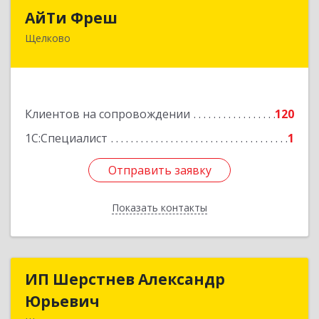
АйТи Фреш
АйТи Фреш
Щелково
141100, Московская обл, Щелково г, Городской
округ Щелково, Ленина пл, дом № 5, ком.308
Подробнее
Клиентов на сопровождении
120
1С:Специалист
1
Отправить заявку
Отправить заявку
Показать контакты
Назад
ИП Шерстнев Александр
ИП Шерстнев Александр
Юрьевич
Юрьевич