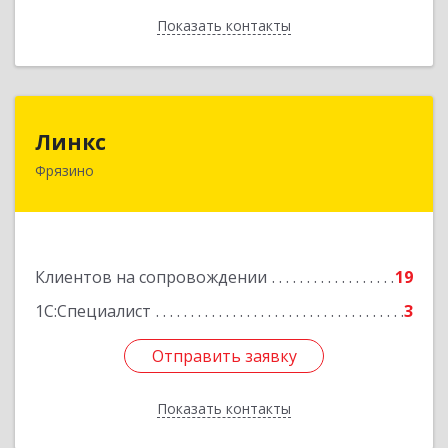
Показать контакты
Назад
Линкс
Линкс
Фрязино
141190, Московская обл, Фрязино г, Заводской
проезд, дом № 3, кв.133
Подробнее
Клиентов на сопровождении
19
1С:Специалист
3
Отправить заявку
Отправить заявку
Показать контакты
Назад