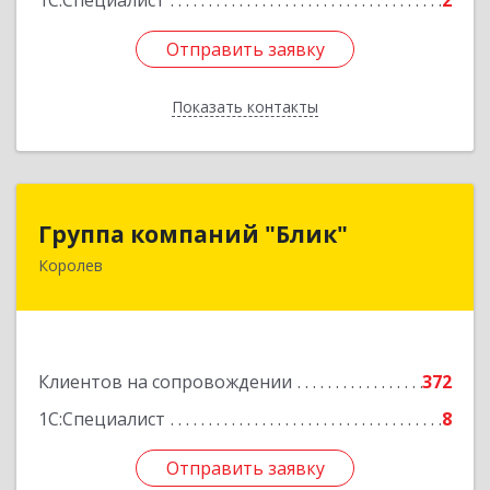
1С:Специалист
2
Отправить заявку
Отправить заявку
Показать контакты
Назад
Группа компаний "Блик"
Группа компаний "Блик"
Королев
141077, Московская обл, Королев г,
Октябрьский б-р, дом № 14
Подробнее
Клиентов на сопровождении
372
1С:Специалист
8
Отправить заявку
Отправить заявку