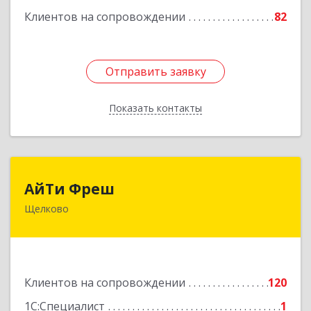
Подробнее
Клиентов на сопровождении
82
Отправить заявку
Отправить заявку
Показать контакты
Назад
АйТи Фреш
АйТи Фреш
Щелково
141100, Московская обл, Щелково г, Городской
округ Щелково, Ленина пл, дом № 5, ком.308
Подробнее
Клиентов на сопровождении
120
1С:Специалист
1