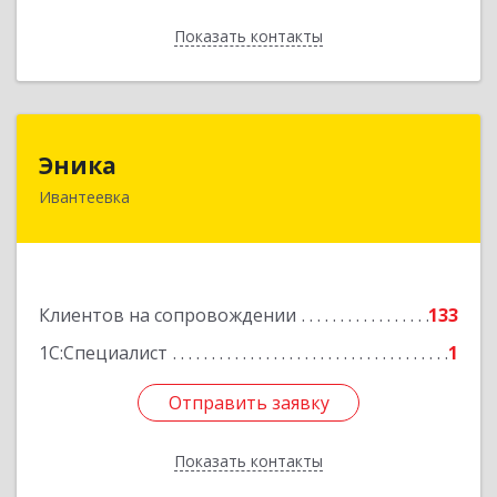
Показать контакты
Назад
Эника
Эника
Ивантеевка
141280, Московская обл, г.о. Пушкинский,
Ивантеевка г, Заводская ул, дом № 12, кв.1
Подробнее
Клиентов на сопровождении
133
1С:Специалист
1
Отправить заявку
Отправить заявку
Показать контакты
Назад