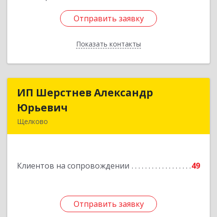
Отправить заявку
Отправить заявку
Показать контакты
Назад
ИП Шерстнев Александр
ИП Шерстнев Александр
Юрьевич
Юрьевич
Щелково
141180, Московская обл, Щелковский р-н,
Загорянский дп, Кирова ул, дом № 28
Клиентов на сопровождении
49
Подробнее
Отправить заявку
Отправить заявку