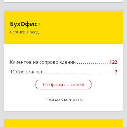
БухОфис+
БухОфис+
Сергиев Посад
141304, Московская обл, Сергиево-Посадский
р-н, Сергиев Посад г, Воробьевская ул, дом №
3, этаж 3, оф.1
Подробнее
Клиентов на сопровождении
122
1С:Специалист
7
Отправить заявку
Отправить заявку
Показать контакты
Назад