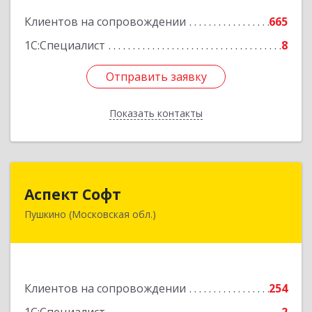
Подробнее
Клиентов на сопровождении
665
1С:Специалист
8
Отправить заявку
Отправить заявку
Показать контакты
Назад
Аспект Софт
Аспект Софт
Пушкино (Московская обл.)
141205, Московская обл, Пушкинский р-н,
Пушкино г, Московский пр-кт, дом № 44, пом.4
Подробнее
Клиентов на сопровождении
254