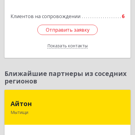
Подробнее
Клиентов на сопровождении
6
Отправить заявку
Отправить заявку
Показать контакты
Назад
Ближайшие партнеры из соседних
регионов
Айтон
Айтон
Мытищи
141006, Московская обл, Мытищи г,
Олимпийский пр-кт, строение 10, пом.1А,8