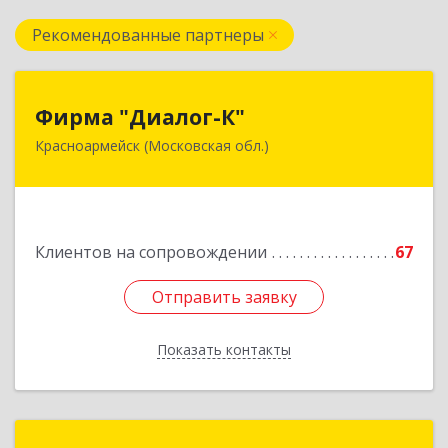
Рекомендованные партнеры
Фирма "Диалог-К"
Фирма "Диалог-К"
Красноармейск (Московская обл.)
141292, Московская обл, Красноармейск г,
Комсомольская ул, дом № 4, пом.25
Подробнее
Клиентов на сопровождении
67
Отправить заявку
Отправить заявку
Показать контакты
Назад