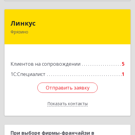
Линкус
Линкус
Фрязино
141191, Московская обл, Фрязино г, Ленина ул,
дом № 37, кв.24
Подробнее
Клиентов на сопровождении
5
1С:Специалист
1
Отправить заявку
Отправить заявку
Показать контакты
Назад
При выборе фирмы-франчайзи в