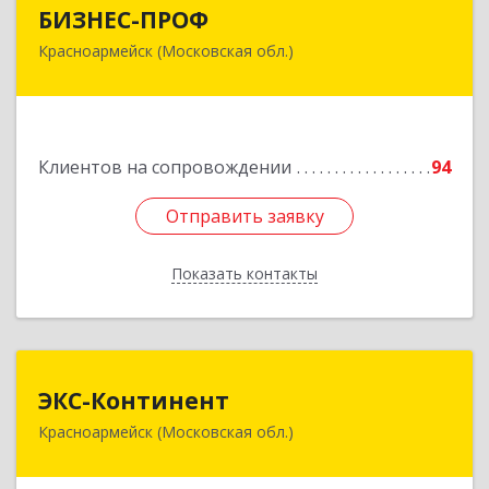
БИЗНЕС-ПРОФ
БИЗНЕС-ПРОФ
Красноармейск (Московская обл.)
141290, Московская обл, Красноармейск г,
Чкалова ул, дом № 8, оф.7
Подробнее
Клиентов на сопровождении
94
Отправить заявку
Отправить заявку
Показать контакты
Назад
ЭКС-Континент
ЭКС-Континент
Красноармейск (Московская обл.)
141292, Московская область, Красноармейск,
микрорайон "Северный", дом № 23, кв.79