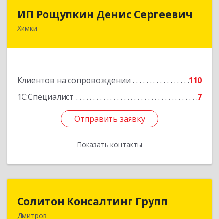
ИП Рощупкин Денис Сергеевич
ИП Рощупкин Денис Сергеевич
Химки
141402, Московская обл, г.о. Химки, Химки г,
Московская ул, дом № 21А, кв.126
Подробнее
Клиентов на сопровождении
110
1С:Специалист
7
Отправить заявку
Отправить заявку
Показать контакты
Назад
Солитон Консалтинг Групп
Солитон Консалтинг Групп
Дмитров
141804, Московская обл, г.о. Дмитровский,