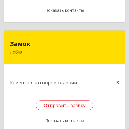
Показать контакты
Назад
Замок
Замок
Лобня
Россия, 141730, Московская область, г. Лобня,
ул. Катюшки, д. 58, кв. 56
Подробнее
Клиентов на сопровождении
3
Отправить заявку
Отправить заявку
Показать контакты
Назад