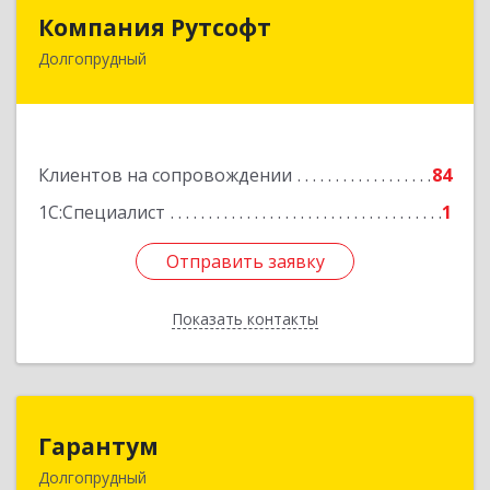
Компания Рутсофт
Компания Рутсофт
Долгопрудный
141700, Московская обл, Долгопрудный г,
Новый Бульвар ул, дом № 22, пом.12
Подробнее
Клиентов на сопровождении
84
1С:Специалист
1
Отправить заявку
Отправить заявку
Показать контакты
Назад
Гарантум
Гарантум
Долгопрудный
141707, Московская обл, Долгопрудный г,