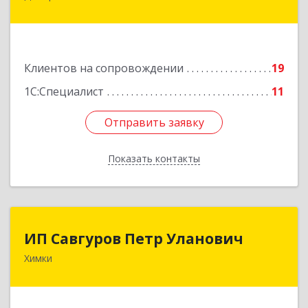
Дмитров г, Чекистская ул, дом № 8, кв.186
Подробнее
Клиентов на сопровождении
19
1С:Специалист
11
Отправить заявку
Отправить заявку
Показать контакты
Назад
ИП Савгуров Петр Уланович
ИП Савгуров Петр Уланович
Химки
141407, Московская обл, Химки г, Молодежная
ул, дом № 68, кв.443