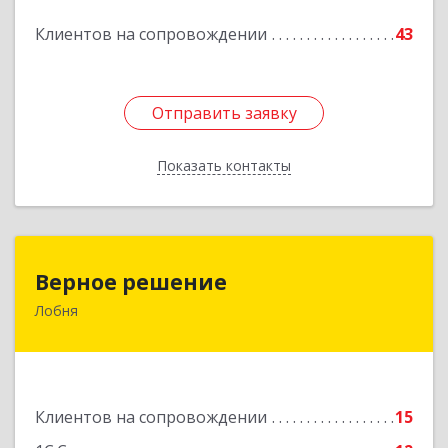
Подробнее
Клиентов на сопровождении
43
Отправить заявку
Отправить заявку
Показать контакты
Назад
Верное решение
Верное решение
Лобня
141730, Московская обл, Лобня г, Чехова ул,
дом № 12, кв.68
Подробнее
Клиентов на сопровождении
15