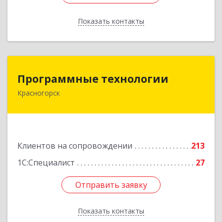
Показать контакты
Назад
Программные технологии
Программные технологии
Красногорск
143408, Московская обл, Красногорский р-н,
Красногорск г, Ленина ул, дом № 45, оф.40
Подробнее
Клиентов на сопровождении
213
1С:Специалист
27
Отправить заявку
Отправить заявку
Показать контакты
Назад