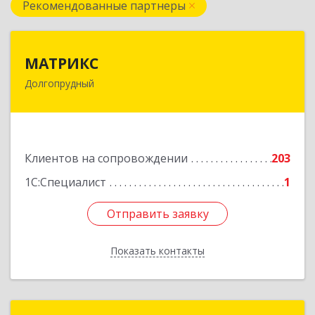
Рекомендованные партнеры
МАТРИКС
МАТРИКС
Долгопрудный
141707, Московская обл, Долгопрудный г,
Пацаева пр-кт, дом № 7/10
Подробнее
Клиентов на сопровождении
203
1С:Специалист
1
Отправить заявку
Отправить заявку
Показать контакты
Назад