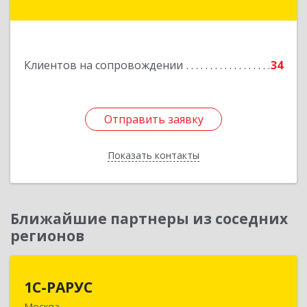
Заводская ул, дом № 7
Подробнее
Клиентов на сопровождении
34
Отправить заявку
Отправить заявку
Показать контакты
Назад
Ближайшие партнеры из соседних
регионов
1С-РАРУС
1С-РАРУС
Москва