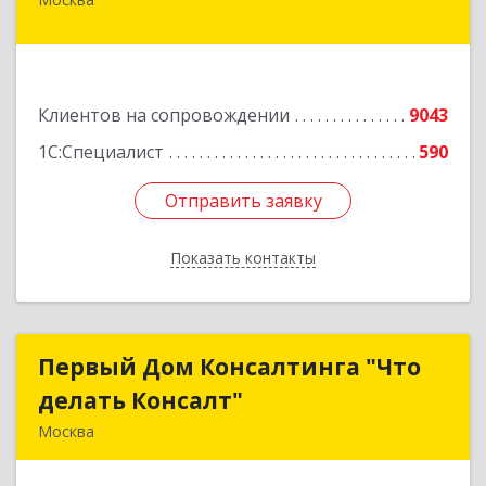
127434, Москва г, Дмитровское ш, дом № 9Б
Подробнее
Клиентов на сопровождении
9043
1С:Специалист
590
Отправить заявку
Отправить заявку
Показать контакты
Назад
Первый Дом Консалтинга "Что
Первый Дом Консалтинга "Что
делать Консалт"
делать Консалт"
Москва
127083, Москва г, Мишина ул, дом № 56