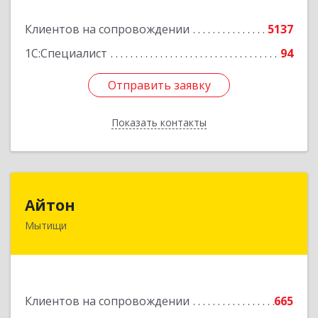
Подробнее
Клиентов на сопровождении
5137
1С:Специалист
94
Отправить заявку
Отправить заявку
Показать контакты
Назад
Айтон
Айтон
Мытищи
141006, Московская обл, Мытищи г,
Олимпийский пр-кт, строение 10, пом.1А,8
Подробнее
Клиентов на сопровождении
665