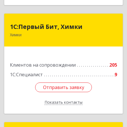
1С:Первый Бит, Химки
1С:Первый Бит, Химки
Химки
141402, Московская обл, г.о. Химки, Химки г,
Московская ул, дом № 38А, оф.1201
Подробнее
Клиентов на сопровождении
205
1С:Специалист
9
Отправить заявку
Отправить заявку
Показать контакты
Назад