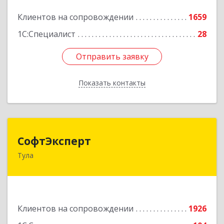
Подробнее
Клиентов на сопровождении
1659
1С:Специалист
28
Отправить заявку
Отправить заявку
Показать контакты
Назад
СофтЭксперт
СофтЭксперт
Тула
300013, Тульская обл, Тула г, Болдина ул, дом №
41А, пом.47, оф.1-4
Подробнее
Клиентов на сопровождении
1926