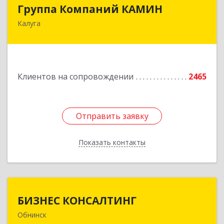
Группа Компаний КАМИН
Группа Компаний КАМИН
Калуга
248023, Калужская обл, Калуга г, Теренинский
пер, дом № 6, оф.403
Подробнее
Клиентов на сопровождении
2465
Отправить заявку
Отправить заявку
Показать контакты
Назад
БИЗНЕС КОНСАЛТИНГ
БИЗНЕС КОНСАЛТИНГ
Обнинск
249032, Калужская обл, Обнинск г, Курчатова ул,