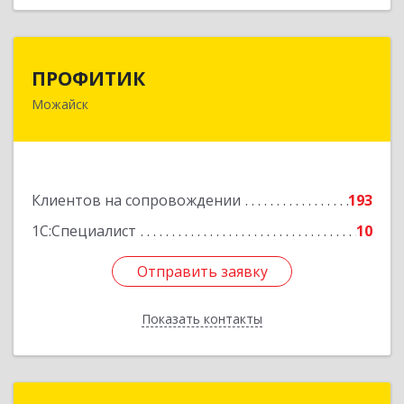
ПРОФИТИК
ПРОФИТИК
Можайск
143200, Московская обл, Можайский р-н,
Можайск г, Молодежная ул, дом № 4
Подробнее
Клиентов на сопровождении
193
1С:Специалист
10
Отправить заявку
Отправить заявку
Показать контакты
Назад