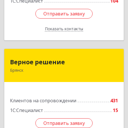
1С:Специалист
104
Отправить заявку
Отправить заявку
Показать контакты
Назад
Верное решение
Верное решение
Брянск
241035, Брянская обл, Брянск г, Ульянова ул,
дом № 4, оф.307
Подробнее
Клиентов на сопровождении
431
1С:Специалист
15
Отправить заявку
Отправить заявку