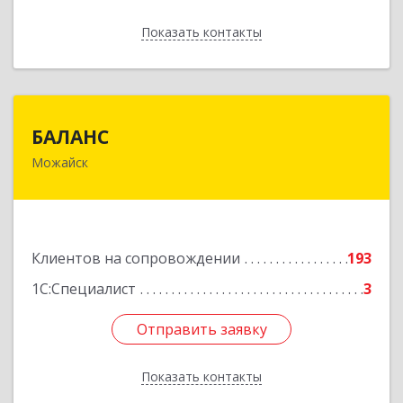
Показать контакты
Назад
БАЛАНС
БАЛАНС
Можайск
143200, Московская обл, Можайский р-н,
Можайск г, Переяслав-Хмельницкого ул, дом №
36, оф.5
Подробнее
Клиентов на сопровождении
193
1С:Специалист
3
Отправить заявку
Отправить заявку
Показать контакты
Назад