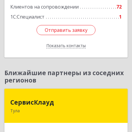
Клиентов на сопровождении
72
1С:Специалист
1
Отправить заявку
Отправить заявку
Показать контакты
Назад
Ближайшие партнеры из соседних
регионов
СервисКлауд
СервисКлауд
Тула
300028, Тульская обл, Тула г, Болдина ул, дом №
98, оф.545