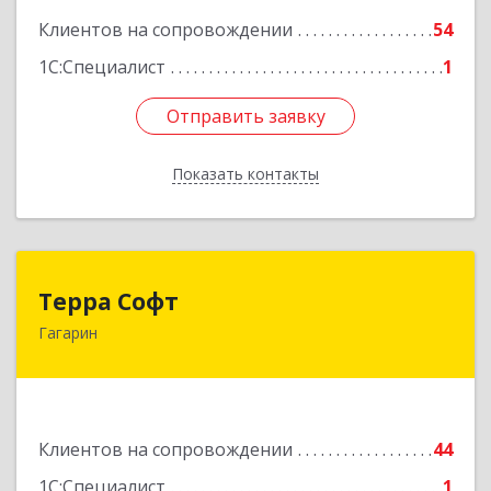
Клиентов на сопровождении
54
1С:Специалист
1
Отправить заявку
Отправить заявку
Показать контакты
Назад
Терра Софт
Терра Софт
Гагарин
215010, Смоленская обл, Гагарин г, Ленина ул,
дом № 12
Подробнее
Клиентов на сопровождении
44
1С:Специалист
1