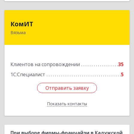
КомИТ
КомИТ
Вязьма
215110, Смоленская обл, Вяземский м. р-н,
Вязьма г, Вяземское г.п., Восстания ул, дом № 1,
пом.22
Подробнее
Клиентов на сопровождении
35
1С:Специалист
5
Отправить заявку
Отправить заявку
Показать контакты
Назад
При выборе фирмы-франчайзи в Калужской