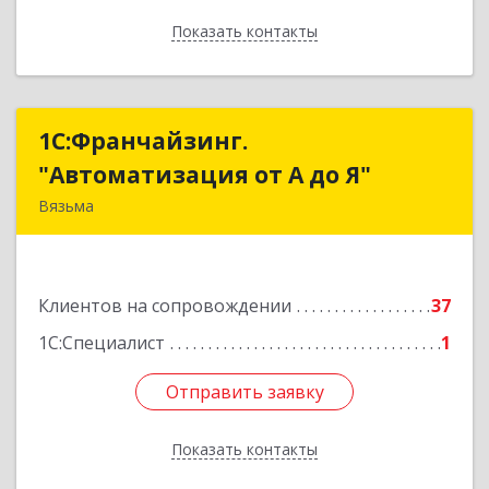
Показать контакты
Назад
1С:Франчайзинг.
1С:Франчайзинг.
"Автоматизация от А до Я"
"Автоматизация от А до Я"
Вязьма
215111, Смоленская обл, Вязьма г,
Красноармейское ш, дом № 3а, кв.42
Клиентов на сопровождении
37
Подробнее
1С:Специалист
1
Отправить заявку
Отправить заявку
Показать контакты
Назад