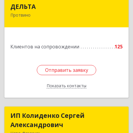
ДЕЛЬТА
ДЕЛЬТА
Протвино
142281, Московская обл, Протвино г,
Кременковское ш, дом № 9А
Подробнее
Клиентов на сопровождении
125
Отправить заявку
Отправить заявку
Показать контакты
Назад
ИП Колиденко Сергей
ИП Колиденко Сергей
Александрович
Александрович