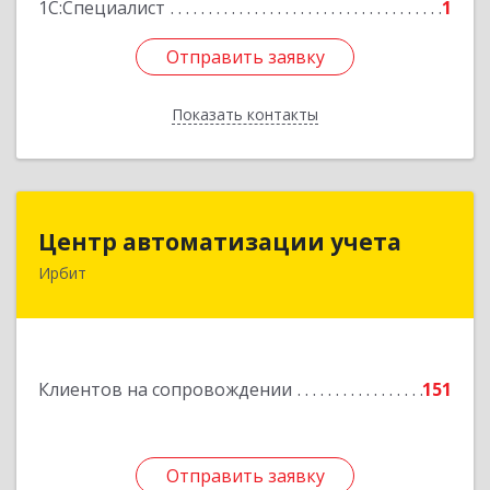
1С:Специалист
1
Отправить заявку
Отправить заявку
Показать контакты
Назад
Центр автоматизации учета
Центр автоматизации учета
Ирбит
623854, Свердловская обл, Ирбит г, Маршала
Жукова ул, дом № 3, кв.28
Подробнее
Клиентов на сопровождении
151
Отправить заявку
Отправить заявку