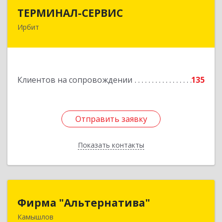
ТЕРМИНАЛ-СЕРВИС
ТЕРМИНАЛ-СЕРВИС
Ирбит
623850, Свердловская обл, Ирбит г,
Пролетарская ул, дом № 7
Подробнее
Клиентов на сопровождении
135
Отправить заявку
Отправить заявку
Показать контакты
Назад
Фирма "Альтернатива"
Фирма "Альтернатива"
Камышлов
624860, Свердловская обл, Камышлов г, Ленина