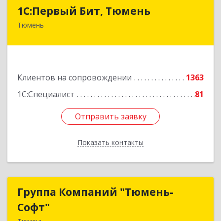
1С:Первый Бит, Тюмень
1С:Первый Бит, Тюмень
Тюмень
625000, Тюменская обл, Тюмень г, Республики
ул, дом № 61, оф.712
Подробнее
Клиентов на сопровождении
1363
1С:Специалист
81
Отправить заявку
Отправить заявку
Показать контакты
Назад
Группа Компаний "Тюмень-
Группа Компаний "Тюмень-
Софт"
Софт"