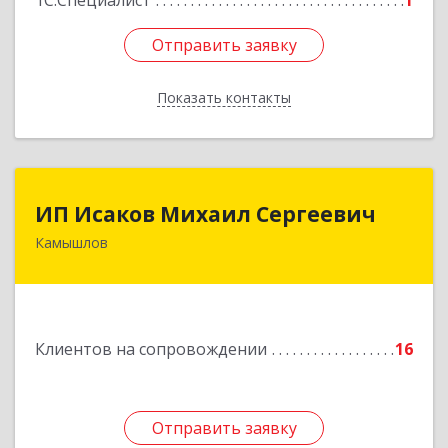
1С:Специалист
1
Отправить заявку
Отправить заявку
Показать контакты
Назад
ИП Исаков Михаил Сергеевич
ИП Исаков Михаил Сергеевич
Камышлов
624860, Свердловская обл, Камышлов г, Ленина
ул, дом № 20
Подробнее
Клиентов на сопровождении
16
Отправить заявку
Отправить заявку