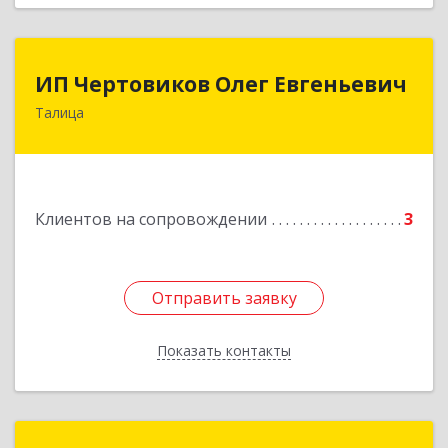
ИП Чертовиков Олег Евгеньевич
ИП Чертовиков Олег Евгеньевич
Талица
623640, Свердловская обл, Талица г, Ленина ул,
дом № 73, кв.31
Подробнее
Клиентов на сопровождении
3
Отправить заявку
Отправить заявку
Показать контакты
Назад