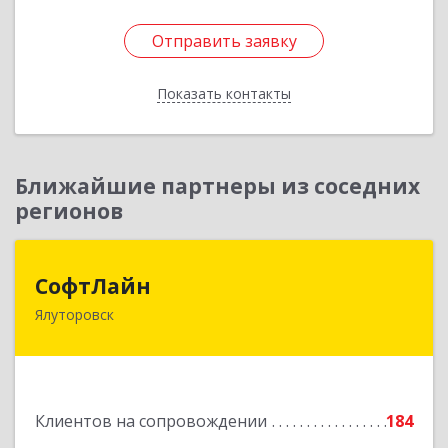
Отправить заявку
Отправить заявку
Показать контакты
Назад
Ближайшие партнеры из соседних
регионов
СофтЛайн
СофтЛайн
Ялуторовск
627010, Тюменская обл, Ялуторовский р-н,
Ялуторовск г, Ленина ул, дом № 28
Подробнее
Клиентов на сопровождении
184