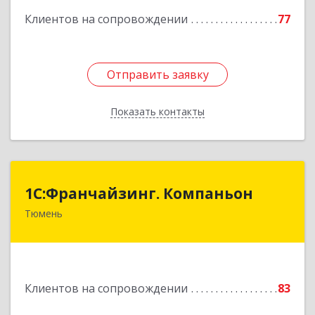
Клиентов на сопровождении
77
Подробнее
Отправить заявку
Отправить заявку
Показать контакты
Назад
1С:Франчайзинг. Компаньон
1С:Франчайзинг. Компаньон
Тюмень
625049, Тюменская обл, Тюмень г,
Магнитогорская ул, дом № 11, корпус 1, оф.19
Подробнее
Клиентов на сопровождении
83