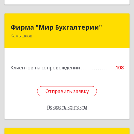
Фирма "Мир Бухгалтерии"
Фирма "Мир Бухгалтерии"
Камышлов
624860, Свердловская обл, Камышлов г,
Советская ул, дом № 7
Подробнее
Клиентов на сопровождении
108
Отправить заявку
Отправить заявку
Показать контакты
Назад