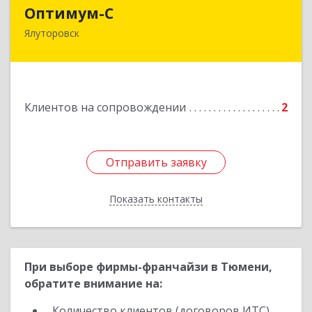
Оптимум-С
Оптимум-С
Ялуторовск
Подробнее
Клиентов на сопровождении
2
Отправить заявку
Отправить заявку
Показать контакты
Назад
При выборе фирмы-франчайзи в Тюмени,
обратите внимание на:
Количество клиентов (договоров ИТС)