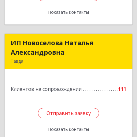
Показать контакты
Назад
ИП Новоселова Наталья
ИП Новоселова Наталья
Александровна
Александровна
Тавда
623950, Свердловская обл, Тавда г, 9 Мая ул,
дом № 4
Клиентов на сопровождении
111
Подробнее
Отправить заявку
Отправить заявку
Показать контакты
Назад