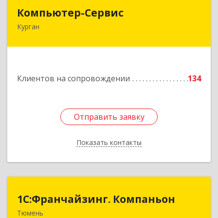
Компьютер-Сервис
Компьютер-Сервис
Курган
640022, Курганская обл, Курган г, Василия
Блюхера ул, дом № 30, пом.1
Подробнее
Клиентов на сопровождении
134
Отправить заявку
Отправить заявку
Показать контакты
Назад
1С:Франчайзинг. Компаньон
1С:Франчайзинг. Компаньон
Тюмень
625049, Тюменская обл, Тюмень г,