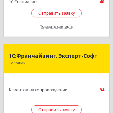
1С:Специалист
40
Отправить заявку
Отправить заявку
Показать контакты
Назад
1С:Франчайзинг. Эксперт-Софт
1С:Франчайзинг. Эксперт-Софт
Тобольск
626150, Тюменская обл, Тобольск г, 7-й мкр,
дом № 39, пом.8
Подробнее
Клиентов на сопровождении
94
Отправить заявку
Отправить заявку