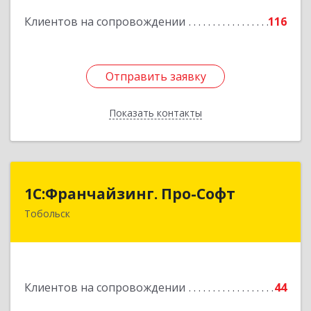
Подробнее
Клиентов на сопровождении
116
Отправить заявку
Отправить заявку
Показать контакты
Назад
1С:Франчайзинг. Про-Софт
1С:Франчайзинг. Про-Софт
Тобольск
626150, Тюменская обл, Тобольск г, Малая
Сибирская, дом № 14 "А"
Подробнее
Клиентов на сопровождении
44