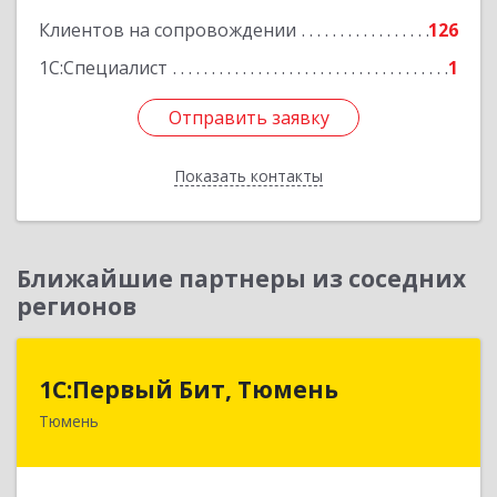
Клиентов на сопровождении
126
Подробнее
1С:Специалист
1
Отправить заявку
Отправить заявку
Показать контакты
Назад
Ближайшие партнеры из соседних
регионов
1С:Первый Бит, Тюмень
1С:Первый Бит, Тюмень
Тюмень
625000, Тюменская обл, Тюмень г, Республики
ул, дом № 61, оф.712