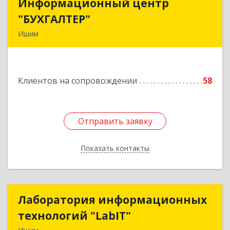
Информационный центр
Информационный центр
"БУХГАЛТЕР"
"БУХГАЛТЕР"
Ишим
627750, Тюменская обл, Ишим г, Советская ул,
дом № 16
Клиентов на сопровождении
58
Подробнее
Отправить заявку
Отправить заявку
Показать контакты
Назад
Лаборатория информационных
Лаборатория информационных
технологий "LabIT"
технологий "LabIT"