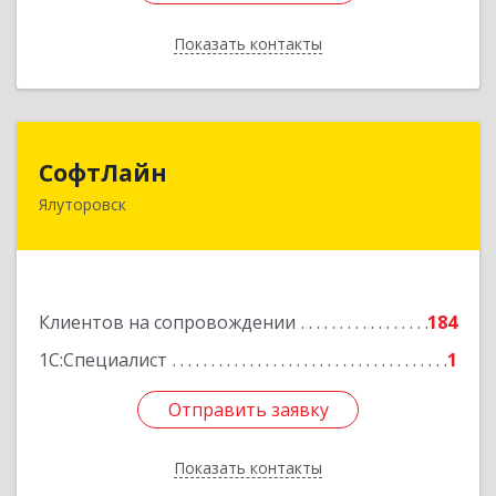
Показать контакты
Назад
СофтЛайн
СофтЛайн
Ялуторовск
627010, Тюменская обл, Ялуторовский р-н,
Ялуторовск г, Ленина ул, дом № 28
Подробнее
Клиентов на сопровождении
184
1С:Специалист
1
Отправить заявку
Отправить заявку
Показать контакты
Назад