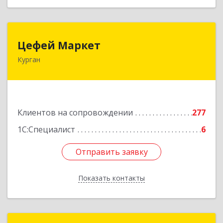
Цефей Маркет
Цефей Маркет
Курган
640002, Курганская обл, Курган г, М.Горького
ул, дом № 35/1
Подробнее
Клиентов на сопровождении
277
1С:Специалист
6
Отправить заявку
Отправить заявку
Показать контакты
Назад