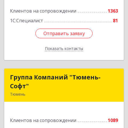
Подробнее
Клиентов на сопровождении
1363
1С:Специалист
81
Отправить заявку
Отправить заявку
Показать контакты
Назад
Группа Компаний "Тюмень-
Группа Компаний "Тюмень-
Софт"
Софт"
Тюмень
625048, Тюменская обл, Тюмень г, Салтыкова-
Щедрина ул, дом № 44/4
Клиентов на сопровождении
1089
Подробнее