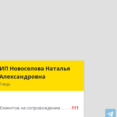
ИП Новоселова Наталья
ИП Новоселова Наталья
Александровна
Александровна
Тавда
623950, Свердловская обл, Тавда г, 9
Мая ул, дом № 4
Клиентов на сопровождении
111
Подробнее