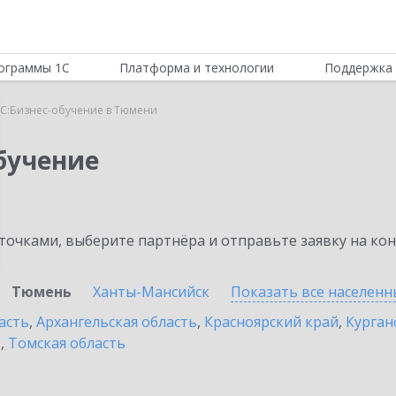
ограммы 1С
Платформа и технологии
Поддержка 
С:Бизнес-обучение в Тюмени
бучение
очками, выберите партнёра и отправьте заявку на ко
Тюмень
Ханты-Мансийск
Показать все населен
асть
,
Архангельская область
,
Красноярский край
,
Курган
ь
,
Томская область