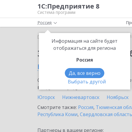
1С:Предприятие 8
Система программ
Россия
Пр
Главная
Сервисы ИТС
1С:Бизнес-обучение
1
Информация на сайте будет
отображаться для региона
Заказать 1С:Бизнес-о
Россия
в Тюмени
Да, все верно
Ознакомьтесь с информационными карт
Выбрать другой
внедрение продукта.
Югорск
Нижневартовск
Ноябрьск
Смотрите также:
Россия
,
Тюменская обл
Республика Коми
,
Свердловская област
Партнеры в вашем регионе: