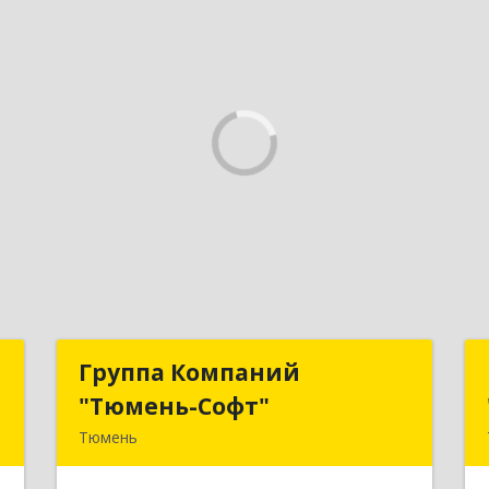
ь
Группа Компаний
Группа Компаний
"Тюмень-Софт"
"Тюмень-Софт"
,
Тюмень
2
625048, Тюменская обл, Тюмень г,
Салтыкова-Щедрина ул, дом № 44/4