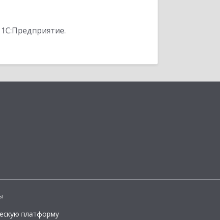
 1С:Предприятие.
ы
ческую платформу