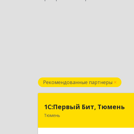
Рекомендованные партнеры
1С:Первый Бит, Тюмен
1С:Первый Бит, Тюмень
Тюмень
625000, Тюменская обл, Тюмень г
Республики ул, дом № 61, оф.71