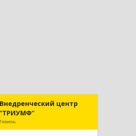
Внедренческий центр
Внедренческий центр
"ТРИУМФ"
"ТРИУМФ"
Тюмень
625003, Тюменская обл, Тюмень г,
Советская ул, дом № 3, оф.25