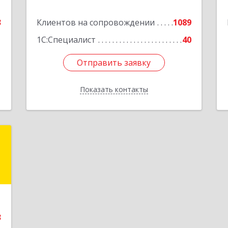
е
3
Клиентов на сопровождении
1089
Подробнее
1
1С:Специалист
40
Отправить заявку
Отправить заявку
Показать контакты
Назад
.
н
,
с
9
3