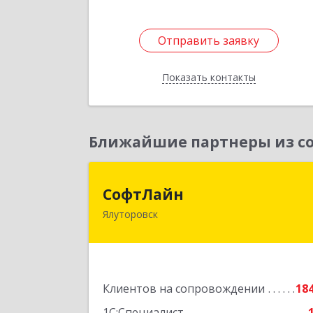
Подробне
Отправить заявку
Отправить заявку
Показать контакты
Назад
Ближайшие партнеры из со
СофтЛай
СофтЛайн
Ялуторовск
627010, Тюменская обл, Ялуторовски
р-н, Ялуторовск г, Ленина ул, дом 
2
Подробне
Клиентов на сопровождении
18
1С:Специалист