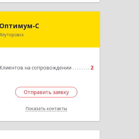
Оптимум-С
Оптимум-С
Ялуторовск
Подробнее
Клиентов на сопровождении
2
Отправить заявку
Отправить заявку
Показать контакты
Назад