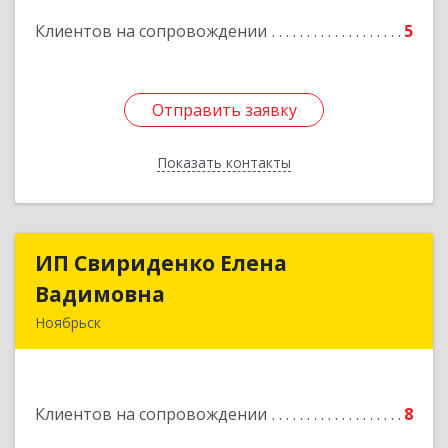
Подробнее
Клиентов на сопровождении
5
Отправить заявку
Отправить заявку
Показать контакты
Назад
ИП Свириденко Елена
ИП Свириденко Елена
Вадимовна
Вадимовна
Ноябрьск
629805, ЯНАО, Тюменская обл., г Ноябрьск,
ул.Магистральная д.65 ,кв.23
Клиентов на сопровождении
8
Подробнее