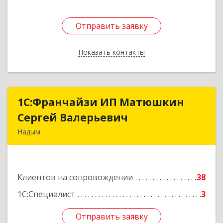
Отправить заявку
Отправить заявку
Показать контакты
Назад
1С:Франчайзи ИП Матюшкин
1С:Франчайзи ИП Матюшкин
Сергей Валерьевич
Сергей Валерьевич
Надым
629730, Ямало-Ненецкий АО, Надым г, ул.
Зверева, дом № 47, кв.28
Клиентов на сопровождении
38
Подробнее
1С:Специалист
3
Отправить заявку
Отправить заявку