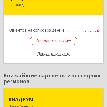
Салехард
629008, Ямало-Ненецкий АО, Салехард г,
Глазкова ул, дом № 4 б
Подробнее
Клиентов на сопровождении
2
Отправить заявку
Отправить заявку
Показать контакты
Назад
Ближайшие партнеры из соседних
регионов
КВАДРУМ
КВАДРУМ
Новый Уренгой