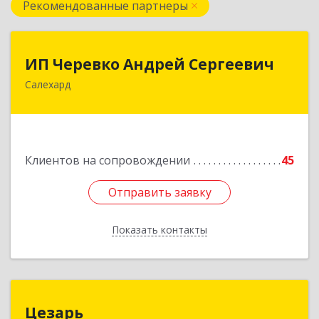
Рекомендованные партнеры
ИП Черевко Андрей Сергеевич
ИП Черевко Андрей Сергеевич
Салехард
629003, Ямало-Ненецкий АО, Салехард г,
Маяковского ул, дом № 44, этаж 2
Подробнее
Клиентов на сопровождении
45
Отправить заявку
Отправить заявку
Показать контакты
Назад
Цезарь
Цезарь