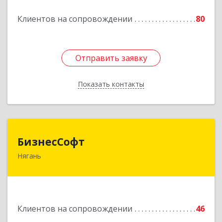
Подробнее
Клиентов на сопровождении
80
Отправить заявку
Отправить заявку
Показать контакты
Назад
БизнесСофт
БизнесСофт
Нягань
628181, Ханты-Мансийский Автономный округ
- Югра АО, Нягань г, 2-й мкр, дом № 24, кв.15
Подробнее
Клиентов на сопровождении
46