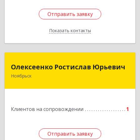
Отправить заявку
Отправить заявку
Показать контакты
Назад
Олексеенко Ростислав Юрьевич
Олексеенко Ростислав Юрьевич
Ноябрьск
629804, Ямало-Ненецкий АО, Ноябрьск г,
УТАДС п, дом № 84, кв.2
Подробнее
Клиентов на сопровождении
1
Отправить заявку
Отправить заявку