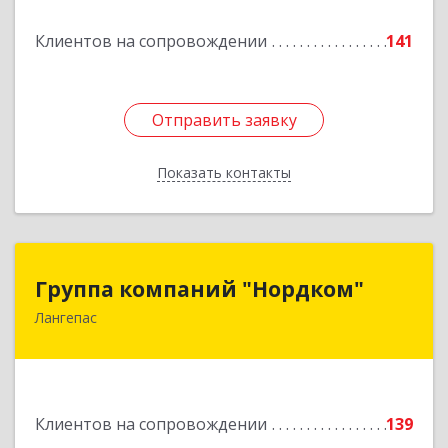
Подробнее
Клиентов на сопровождении
141
Отправить заявку
Отправить заявку
Показать контакты
Назад
Группа компаний "Нордком"
Группа компаний "Нордком"
Лангепас
628672, Тюменская обл, Лангепас г., Солнечная
ул., дом № 21/1, каб.313
Подробнее
Клиентов на сопровождении
139