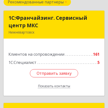
Рекомендованные партнеры
1С:Франчайзинг. Сервисный
1С:Франчайзинг. Сервисный
центр МКС
центр МКС
Нижневартовск
628615, Ханты-Мансийский Автономный округ
- Югра АО, Нижневартовск г, Северная ул, дом
№ 54А, стр.1, оф.112, 202
Клиентов на сопровождении
161
Подробнее
1С:Специалист
5
Отправить заявку
Отправить заявку
Показать контакты
Назад