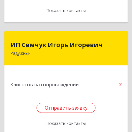
Показать контакты
Назад
ИП Семчук Игорь Игоревич
ИП Семчук Игорь Игоревич
Радужный
628464, ХМАО-Югра, г. Радужный, 1 мкн.,
строение 43
Подробнее
Клиентов на сопровождении
2
Отправить заявку
Отправить заявку
Показать контакты
Назад