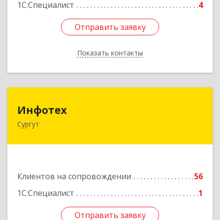
1С:Специалист
4
Отправить заявку
Отправить заявку
Показать контакты
Назад
Инфотех
Инфотех
Сургут
628400, Ханты-Мансийский Автономный округ
- Югра АО, Сургут г, Быстринская ул, дом № 8
Подробнее
Клиентов на сопровождении
56
1С:Специалист
1
Отправить заявку
Отправить заявку