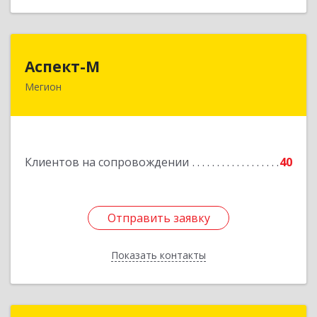
Аспект-М
Аспект-М
Мегион
628681, Ханты-Мансийский Автономный округ
- Югра АО, Мегион г, Строителей ул, дом № 2/3
Подробнее
Клиентов на сопровождении
40
Отправить заявку
Отправить заявку
Показать контакты
Назад