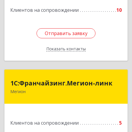
Подробнее
Клиентов на сопровождении
10
Отправить заявку
Отправить заявку
Показать контакты
Назад
1С:Франчайзинг.Мегион-линк
1С:Франчайзинг.Мегион-линк
Мегион
Подробнее
Клиентов на сопровождении
5