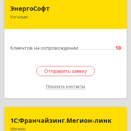
ЭнергоСофт
ЭнергоСофт
Когалым
628485, Ханты-Мансийский Автономный округ
- Югра АО, Когалым г, Сопочинского проезд,
строение 2, оф.18
Подробнее
Клиентов на сопровождении
10
Отправить заявку
Отправить заявку
Показать контакты
Назад
1С:Франчайзинг.Мегион-линк
1С:Франчайзинг.Мегион-линк
Мегион