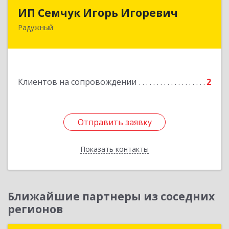
ИП Семчук Игорь Игоревич
ИП Семчук Игорь Игоревич
Радужный
628464, ХМАО-Югра, г. Радужный, 1 мкн.,
строение 43
Подробнее
Клиентов на сопровождении
2
Отправить заявку
Отправить заявку
Показать контакты
Назад
Ближайшие партнеры из соседних
регионов