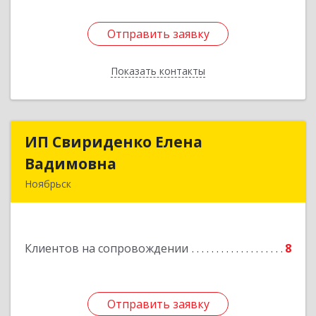
Отправить заявку
Отправить заявку
Показать контакты
Назад
ИП Свириденко Елена
ИП Свириденко Елена
Вадимовна
Вадимовна
Ноябрьск
629805, ЯНАО, Тюменская обл., г Ноябрьск,
ул.Магистральная д.65 ,кв.23
Клиентов на сопровождении
8
Подробнее
Отправить заявку
Отправить заявку