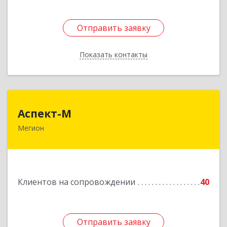
Отправить заявку
Отправить заявку
Показать контакты
Назад
Аспект-М
Аспект-М
Мегион
628681, Ханты-Мансийский Автономный округ
- Югра АО, Мегион г, Строителей ул, дом № 2/3
Подробнее
Клиентов на сопровождении
40
Отправить заявку
Отправить заявку