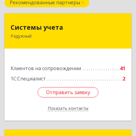
Рекомендованные партнеры
Системы учета
Системы учета
Радужный
628462, Ханты-Мансийский Автономный округ
- Югра АО, Радужный г, 3-й мкр, дом № 1
Подробнее
Клиентов на сопровождении
41
1С:Специалист
2
Отправить заявку
Отправить заявку
Показать контакты
Назад