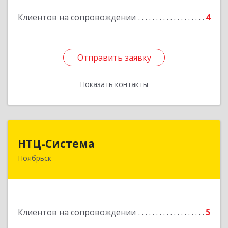
Подробнее
Клиентов на сопровождении
4
Отправить заявку
Отправить заявку
Показать контакты
Назад
НТЦ-Система
НТЦ-Система
Ноябрьск
629804, Ямало-Ненецкий АО, Ноябрьск г, 60 лет
СССР ул, дом № 39
Подробнее
Клиентов на сопровождении
5