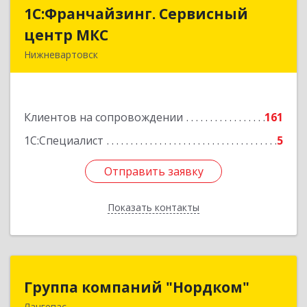
1С:Франчайзинг. Сервисный
1С:Франчайзинг. Сервисный
центр МКС
центр МКС
Нижневартовск
628615, Ханты-Мансийский Автономный округ
- Югра АО, Нижневартовск г, Северная ул, дом
№ 54А, стр.1, оф.112, 202
Клиентов на сопровождении
161
Подробнее
1С:Специалист
5
Отправить заявку
Отправить заявку
Показать контакты
Назад
Группа компаний "Нордком"
Группа компаний "Нордком"
Лангепас