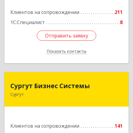
Подробнее
Клиентов на сопровождении
211
1С:Специалист
8
Отправить заявку
Отправить заявку
Показать контакты
Назад
Сургут Бизнес Системы
Сургут Бизнес Системы
Сургут
628406, Ханты-Мансийский Автономный округ
- Югра АО, Сургут г, 30 лет Победы ул, дом №
44, корпус А, оф.304
Подробнее
Клиентов на сопровождении
141