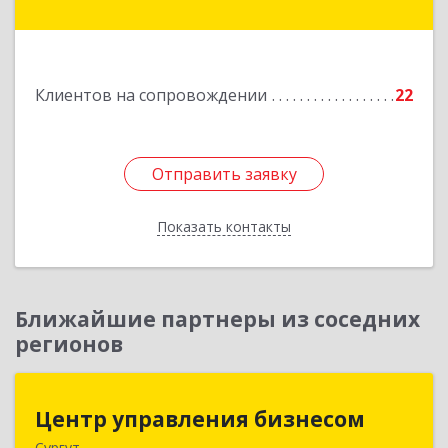
- Югра АО, Ханты-Мансийск г, Ленина ул, дом
№ 52
Подробнее
Клиентов на сопровождении
22
Отправить заявку
Отправить заявку
Показать контакты
Назад
Ближайшие партнеры из соседних
регионов
Центр управления бизнесом
Центр управления бизнесом
Сургут