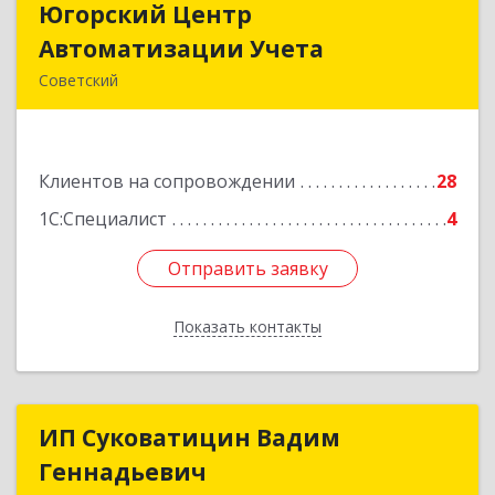
Югорский Центр
Югорский Центр
Автоматизации Учета
Автоматизации Учета
Советский
628242, Ханты-Мансийский Автономный округ
- Югра АО, Советский р-н, Советский г, Ленина
ул, дом № 18, оф.9
Клиентов на сопровождении
28
Подробнее
1С:Специалист
4
Отправить заявку
Отправить заявку
Показать контакты
Назад
ИП Суковатицин Вадим
ИП Суковатицин Вадим
Геннадьевич
Геннадьевич