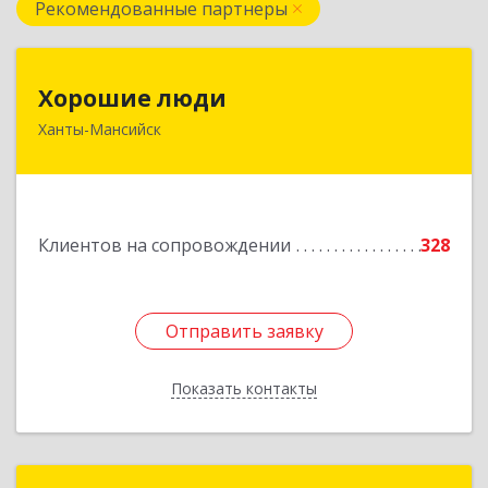
Рекомендованные партнеры
Хорошие люди
Хорошие люди
Ханты-Мансийск
628007, Ханты-Мансийский Автономный округ
- Югра АО, Ханты-Мансийск г, Светлая ул, дом
№ 40
Подробнее
Клиентов на сопровождении
328
Отправить заявку
Отправить заявку
Показать контакты
Назад