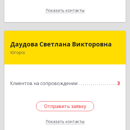
Показать контакты
Назад
Даудова Светлана Викторовна
Даудова Светлана Викторовна
Югорск
Подробнее
Клиентов на сопровождении
3
Отправить заявку
Отправить заявку
Показать контакты
Назад