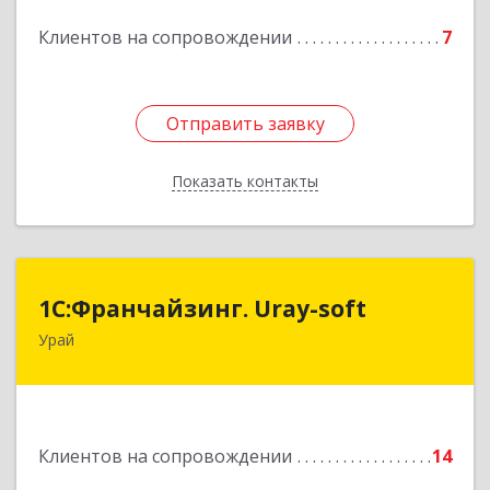
Подробнее
Клиентов на сопровождении
7
Отправить заявку
Отправить заявку
Показать контакты
Назад
1С:Франчайзинг. Uray-soft
1С:Франчайзинг. Uray-soft
Урай
628284, Ханты-Мансийский Автономный округ
- Югра АО, Урай г, 2-й мкр, дом № 89а, кв.2
Подробнее
Клиентов на сопровождении
14