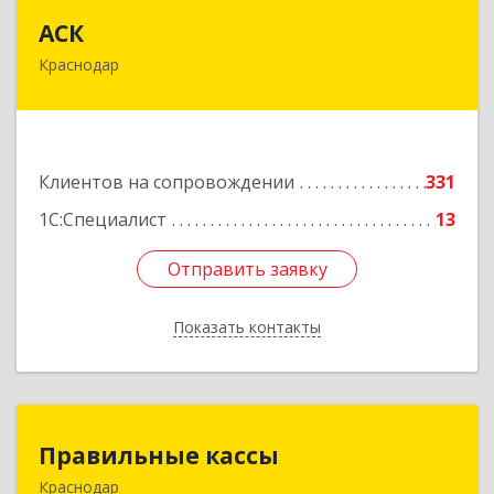
АСК
АСК
Краснодар
350900, Краснодарский край, Краснодар г,
Яхонтовая ул, дом № 2, оф.102
Подробнее
Клиентов на сопровождении
331
1С:Специалист
13
Отправить заявку
Отправить заявку
Показать контакты
Назад
Правильные кассы
Правильные кассы
Краснодар
350075, Краснодарский край, Краснодар г, им