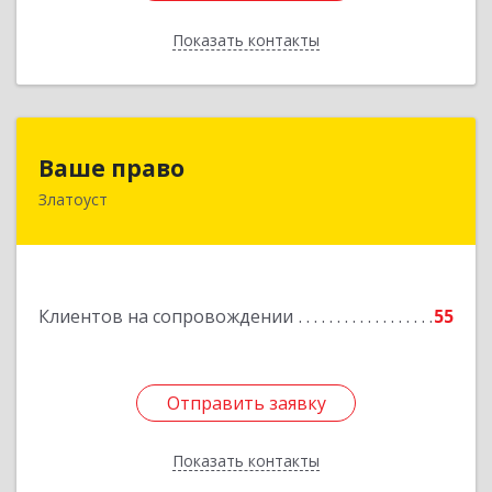
Показать контакты
Назад
Ваше право
Ваше право
Златоуст
456219, Челябинская обл, Златоуст г,
Молодежный кв-л, дом № 7, кв.136
Подробнее
Клиентов на сопровождении
55
Отправить заявку
Отправить заявку
Показать контакты
Назад