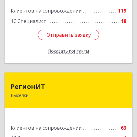
Подробнее
Клиентов на сопровождении
119
1С:Специалист
18
Отправить заявку
Отправить заявку
Показать контакты
Назад
РегионИТ
РегионИТ
Выселки
353103, Краснодарский край, м.р-н
Выселковский, с.п. Выселковское, Выселки ст-
ца, Рябиновая (Дорожник тер. ДПК) ул, дом №
173/1
Клиентов на сопровождении
63
Подробнее