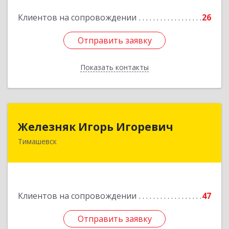
Подробнее
Клиентов на сопровождении
26
Отправить заявку
Отправить заявку
Показать контакты
Назад
Железняк Игорь Игоревич
Железняк Игорь Игоревич
Тимашевск
352700, Краснодарский край, Тимашевский р-н,
Тимашевск г, Смоленская ул, 42
Подробнее
Клиентов на сопровождении
47
Отправить заявку
Отправить заявку