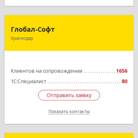
Глобал-Софт
Глобал-Софт
Краснодар
350018, Краснодарский край, Краснодар г,
Сормовская ул, дом № 7
Подробнее
Клиентов на сопровождении
1656
1С:Специалист
80
Отправить заявку
Отправить заявку
Показать контакты
Назад