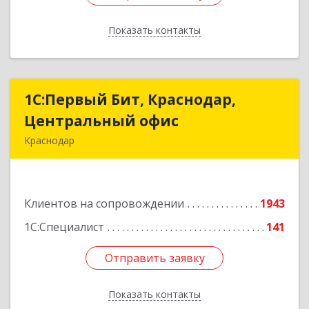
Показать контакты
Назад
1С:Первый Бит, Краснодар,
1С:Первый Бит, Краснодар,
Центральный офис
Центральный офис
Краснодар
350051, Краснодарский край, Краснодар г,
Монтажников ул, дом № 1/4, пом.3-12,14
Клиентов на сопровождении
1943
Подробнее
1С:Специалист
141
Отправить заявку
Отправить заявку
Показать контакты
Назад