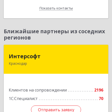
Показать контакты
Назад
Ближайшие партнеры из соседних
регионов
Интерсофт
Интерсофт
Краснодар
350020, Краснодарский край, Краснодар г,
Рашпилевская ул, дом № 179/1, оф.618
Подробнее
Клиентов на сопровождении
2196
1С:Специалист
70
Отправить заявку
Отправить заявку