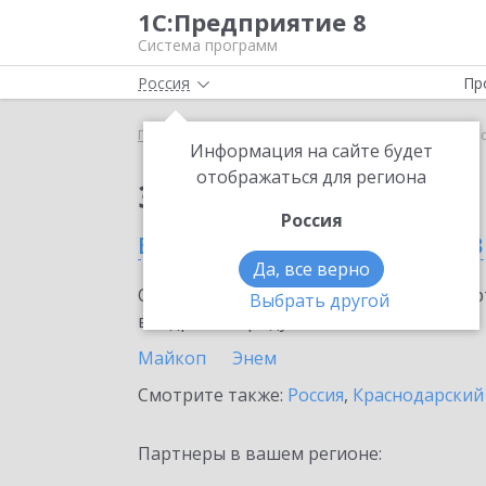
1С:Предприятие 8
Система программ
Россия
Пр
Главная
Сервисы ИТС
1С:АУСН
1С:АУСН в Ре
Информация на сайте будет
отображаться для региона
Заказать 1С:АУСН
Россия
в Республике Адыгея (в
Да, все верно
Ознакомьтесь с информационными карт
Выбрать другой
внедрение продукта.
Майкоп
Энем
Смотрите также:
Россия
,
Краснодарский
Партнеры в вашем регионе: