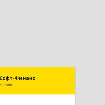
Софт-Финанс
Софт-Финанс
Майкоп
385006, Адыгея Респ, Майкоп г,
Калинина ул, дом № 210С
Подробнее