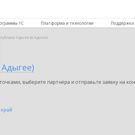
ограммы 1С
Платформа и технологии
Поддержка 
спублике Адыгея (в Адыгее)
 Адыгее)
очками, выберите партнёра и отправьте заявку на ко
 край