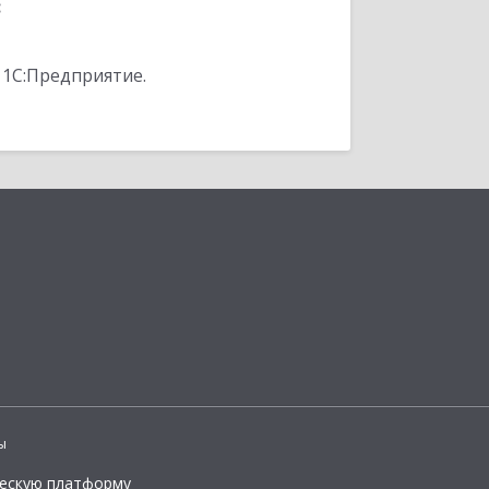
:
 1С:Предприятие.
ы
ческую платформу