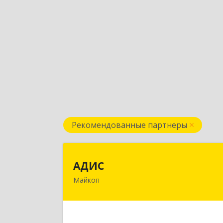
Рекомендованные партнеры
АДИ
АДИС
Майкоп
385006, Адыгея Респ, Майкоп г
Краснооктябрьская ул, дом № 59, кв.
Подробне