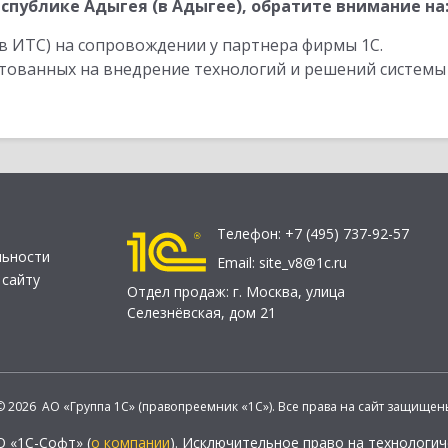
публике Адыгея (в Адыгее), обратите внимание на
в ИТС) на сопровождении у партнера фирмы 1С.
стованных на внедрение технологий и решений системы
Телефон:
+7 (495) 737-92-57
льности
Email:
site_v8@1c.ru
 сайту
Отдел продаж:
г. Москва
,
улица
Селезнёвская, дом 21
© 2026 АО «Группа 1С» (правопреемник «1С»). Все права на сайт защищен
О «1С-Софт» (
о компании
). Исключительное право на технологи