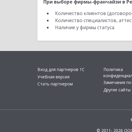
При выборе фирмы-франчайзи в Рес
Количество клиентов (договоро
Количество специалистов, атте
Наличие у фирмы статуса
Вход для партнеров 1С
Политика
конфиденциа
Учебная версия
Замечания по
Стать партнером
Другие сайты
© 2011- 2026 ОО