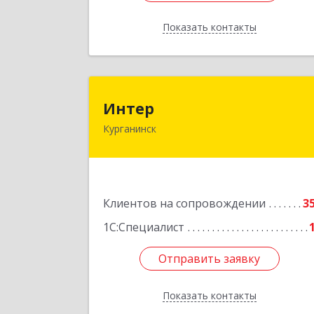
Показать контакты
Назад
Инте
Интер
Курганинск
352430, Краснодарский край
Курганинск г, Матросова ул, дом 
15
Подробне
Клиентов на сопровождении
3
1С:Специалист
Отправить заявку
Отправить заявку
Показать контакты
Назад