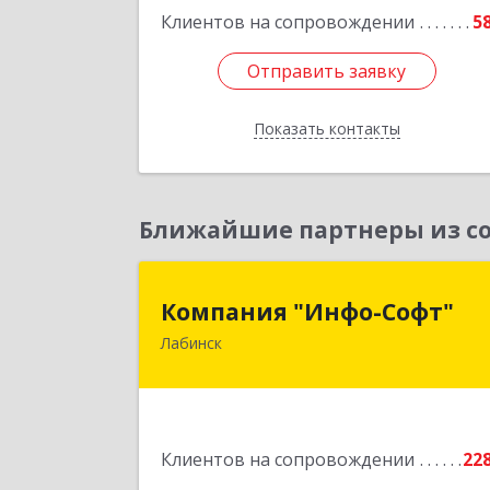
Клиентов на сопровождении
5
Отправить заявку
Отправить заявку
Показать контакты
Назад
Ближайшие партнеры из со
Компания "Инфо-Софт
Компания "Инфо-Софт"
Лабинск
352500, Краснодарский край
Лабинский р-н, Лабинск г
Константинова ул, дом № 7
Подробне
Клиентов на сопровождении
22