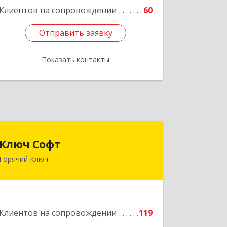
Клиентов на сопровождении
60
Отправить заявку
Отправить заявку
Показать контакты
Назад
Ключ Софт
Ключ Софт
Горячий Ключ
353287, Краснодарский край, Горячий
Ключ г, Первомайский п, Бендуса ул,
дом № 13
Подробнее
Клиентов на сопровождении
119