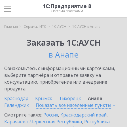
1С:Предприятие 8
Система программ
Главная
Сервисы ИТС
1С:АУСН
1С:АУСН в Анапе
Заказать 1С:АУСН
в Анапе
Ознакомьтесь с информационными карточками,
выберите партнёра и отправьте заявку на
консультацию, приобретение или внедрение
продукта.
Краснодар
Крымск
Тихорецк
Анапа
Геленджик
Показать все населенные
пункты
Смотрите также:
Россия
,
Краснодарский край
,
Карачаево-Черкесская Республика
,
Республика