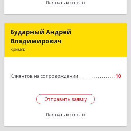
Показать контакты
Назад
Бударный Андрей
Бударный Андрей
Владимирович
Владимирович
Крымск
353389, Краснодарский край, Крымск г,
Революционная ул, дом № 47
Клиентов на сопровождении
10
Подробнее
Отправить заявку
Отправить заявку
Показать контакты
Назад