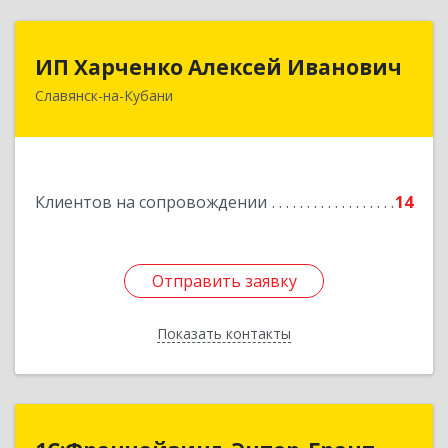
ИП Харченко Алексей Иванович
ИП Харченко Алексей Иванович
Славянск-на-Кубани
353 579, Краснодарский край, ст.Петровская,
ул.Кирпичная д.32
Подробнее
Клиентов на сопровождении
14
Отправить заявку
Отправить заявку
Показать контакты
Назад
1С:Франчайзинг. Энтер-Грант