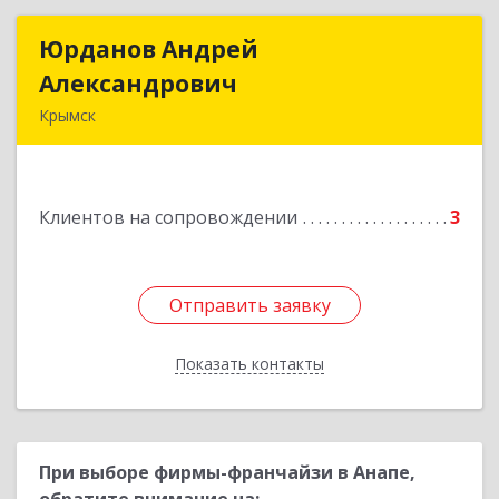
Юрданов Андрей
Юрданов Андрей
Александрович
Александрович
Крымск
353384 Краснодарский край г. Крымск ул.
Юбилейная 8
Клиентов на сопровождении
3
Подробнее
Отправить заявку
Отправить заявку
Показать контакты
Назад
При выборе фирмы-франчайзи в Анапе,