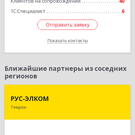
Клиентов на сопровождении
40
1С:Специалист
6
Отправить заявку
Отправить заявку
Показать контакты
Назад
Ближайшие партнеры из соседних
регионов
РУС-ЭЛКОМ
РУС-ЭЛКОМ
Темрюк
353500, Краснодарский край, Темрюкский р-н,
Темрюк г, Ленина ул, дом № 104
Подробнее