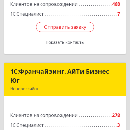
Клиентов на сопровождении
468
1С:Специалист
7
Отправить заявку
Отправить заявку
Показать контакты
Назад
1С:Франчайзинг. АйТи Бизнес
1С:Франчайзинг. АйТи Бизнес
Юг
Юг
Новороссийск
353907, Краснодарский край, Новороссийск г,
Видова ул, дом № 65, оф.2
Клиентов на сопровождении
278
Подробнее
1С:Специалист
3