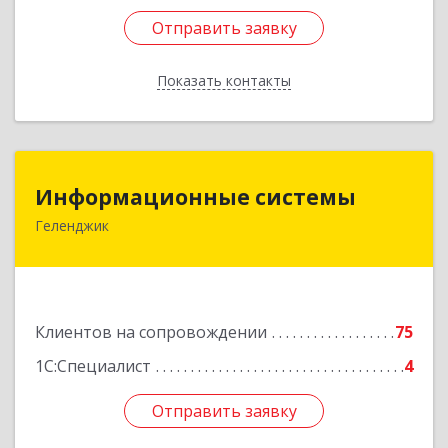
Отправить заявку
Отправить заявку
Показать контакты
Назад
Информационные системы
Информационные системы
Геленджик
353475, Краснодарский край, Геленджик г,
Нахимова ул, дом № 2
Подробнее
Клиентов на сопровождении
75
1С:Специалист
4
Отправить заявку
Отправить заявку