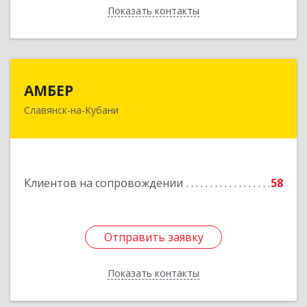
Показать контакты
Назад
АМБЕР
АМБЕР
Славянск-на-Кубани
353562, Краснодарский край, Славянский р-н,
Славянск-на-Кубани г, Крупской ул, дом № 12
Подробнее
Клиентов на сопровождении
58
Отправить заявку
Отправить заявку
Показать контакты
Назад