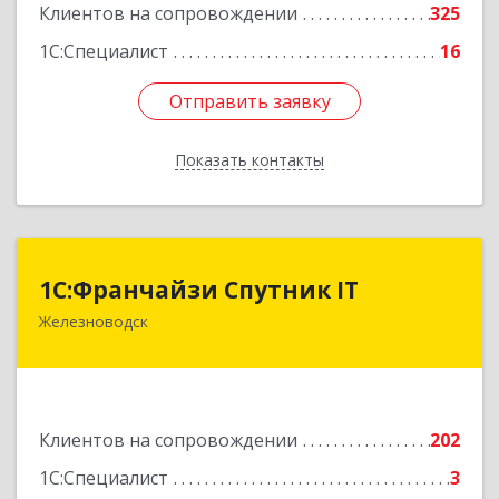
Клиентов на сопровождении
325
1С:Специалист
16
Отправить заявку
Отправить заявку
Показать контакты
Назад
1С:Франчайзи Спутник IT
1С:Франчайзи Спутник IT
Железноводск
357430, Ставропольский край, город-курорт
Железноводск, Иноземцево п, Свободы ул, дом
№ 136
Подробнее
Клиентов на сопровождении
202
1С:Специалист
3