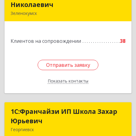
Николаевич
Николаевич
Зеленокумск
357910, Ставропольский край, Советский р-н,
Зеленокумск г, Ленина пл, дом № 6, оф.4
Клиентов на сопровождении
38
Подробнее
Отправить заявку
Отправить заявку
Показать контакты
Назад
1С:Франчайзи ИП Школа Захар
1С:Франчайзи ИП Школа Захар
Юрьевич
Юрьевич
Георгиевск
357840, Ставропольский край, Георгиевский р-