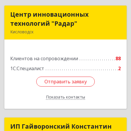
Центр инновационных
Центр инновационных
технологий "Радар"
технологий "Радар"
Кисловодск
357000, Ставропольский край, Кисловодск г,
Цандера проезд, дом № 2
Клиентов на сопровождении
88
Подробнее
1С:Специалист
2
Отправить заявку
Отправить заявку
Показать контакты
Назад
ИП Гайворонский Константин
ИП Гайворонский Константин