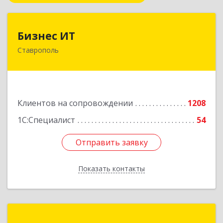
Бизнес ИТ
Бизнес ИТ
Ставрополь
355035, Ставропольский край, Ставрополь г, 1
Промышленная ул, дом № 3, корпус А
Подробнее
Клиентов на сопровождении
1208
1С:Специалист
54
Отправить заявку
Отправить заявку
Показать контакты
Назад
ГК Статус