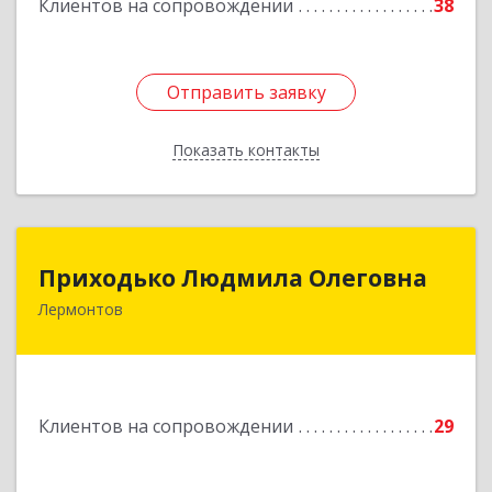
Клиентов на сопровождении
38
Отправить заявку
Отправить заявку
Показать контакты
Назад
Приходько Людмила Олеговна
Приходько Людмила Олеговна
Лермонтов
357341, Лермонтов г, П.Лумумбы ул, дом №
43/2, кв.44
Подробнее
Клиентов на сопровождении
29