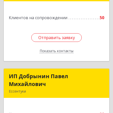
н, Александрийская ст-ца, Курдюмовский пер,
дом № 10
Клиентов на сопровождении
50
Подробнее
Отправить заявку
Отправить заявку
Показать контакты
Назад
ИП Добрынин Павел
ИП Добрынин Павел
Михайлович
Михайлович
Ессентуки
Подробнее