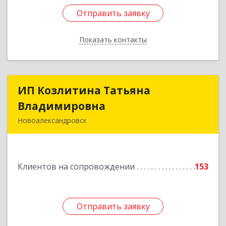
Отправить заявку
Отправить заявку
Показать контакты
Назад
ИП Козлитина Татьяна
ИП Козлитина Татьяна
Владимировна
Владимировна
Новоалександровск
356000, Ставропольский край,
Новоалександровск г, Гайдара пер, дом № 25
Клиентов на сопровождении
153
Подробнее
Отправить заявку
Отправить заявку