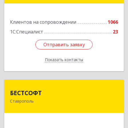
Подробнее
Клиентов на сопровождении
1066
1С:Специалист
23
Отправить заявку
Отправить заявку
Показать контакты
Назад
БЕСТСОФТ
БЕСТСОФТ
Ставрополь
355011, Ставропольский край, Ставрополь г,
45 Параллель ул, дом № 38, оф.151
Подробнее