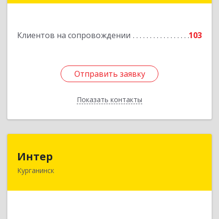
Подробнее
Клиентов на сопровождении
103
Отправить заявку
Отправить заявку
Показать контакты
Назад
Интер
Интер
Курганинск
352430, Краснодарский край, Курганинск г,
Матросова ул, дом № 151
Подробнее