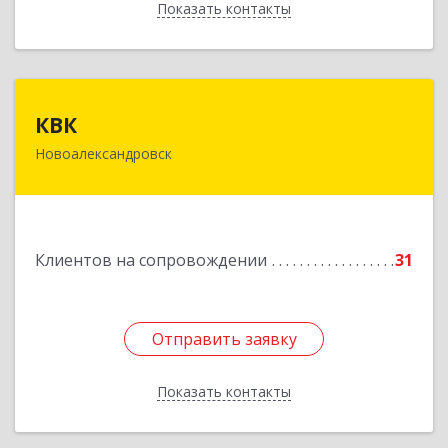
Показать контакты
Назад
КВК
КВК
Новоалександровск
356000, Ставропольский край,
Новоалександровск г, Маршала Жукова ул, дом
№ 50
Подробнее
Клиентов на сопровождении
31
Отправить заявку
Отправить заявку
Показать контакты
Назад