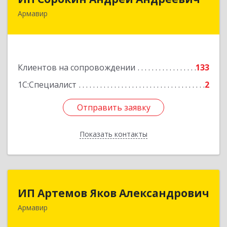
Армавир
352900, Краснодарский край, Армавир г,
Ф.Энгельса ул, дом № 25, кв.309
Подробнее
Клиентов на сопровождении
133
1С:Специалист
2
Отправить заявку
Отправить заявку
Показать контакты
Назад
ИП Артемов Яков Александрович
ИП Артемов Яков Александрович
Армавир
Подробнее