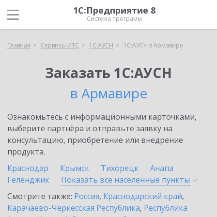
1С:Предприятие 8
Система программ
Главная
Сервисы ИТС
1С:АУСН
1С:АУСН в Армавире
Заказать 1С:АУСН
в Армавире
Ознакомьтесь с информационными карточками,
выберите партнёра и отправьте заявку на
консультацию, приобретение или внедрение
продукта.
Краснодар
Крымск
Тихорецк
Анапа
Геленджик
Показать все населенные
пункты
Смотрите также:
Россия
,
Краснодарский край
,
Карачаево-Черкесская Республика
,
Республика