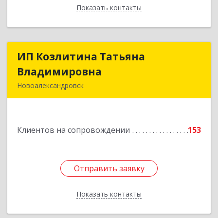
Показать контакты
Назад
ИП Козлитина Татьяна
ИП Козлитина Татьяна
Владимировна
Владимировна
Новоалександровск
356000, Ставропольский край,
Новоалександровск г, Гайдара пер, дом № 25
Клиентов на сопровождении
153
Подробнее
Отправить заявку
Отправить заявку
Показать контакты
Назад