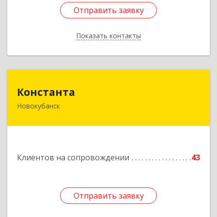
Отправить заявку
Отправить заявку
Показать контакты
Назад
Константа
Константа
Новокубанск
352240, Краснодарский край, Новокубанск г,
Альпийская ул, дом № 22, кв.2
Подробнее
Клиентов на сопровождении
43
Отправить заявку
Отправить заявку