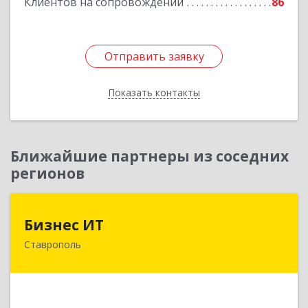
Клиентов на сопровождении
86
Отправить заявку
Отправить заявку
Показать контакты
Назад
Ближайшие партнеры из соседних
регионов
Бизнес ИТ
Бизнес ИТ
Ставрополь
355035, Ставропольский край, Ставрополь г, 1
Промышленная ул, дом № 3, корпус А
Подробнее