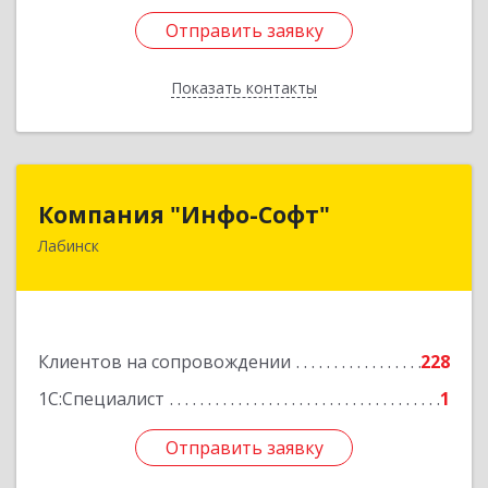
Отправить заявку
Отправить заявку
Показать контакты
Назад
Компания "Инфо-Софт"
Компания "Инфо-Софт"
Лабинск
352500, Краснодарский край, Лабинский р-н,
Лабинск г, Константинова ул, дом № 72
Подробнее
Клиентов на сопровождении
228
1С:Специалист
1
Отправить заявку
Отправить заявку