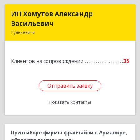
ИП Хомутов Александр
ИП Хомутов Александр
Васильевич
Васильевич
Гулькевичи
352190, Краснодарский край, Гулькевичи г, 50
лет ВЛКСМ ул, дом № 21, кв.2
Клиентов на сопровождении
35
Подробнее
Отправить заявку
Отправить заявку
Показать контакты
Назад
При выборе фирмы-франчайзи в Армавире,