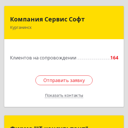
Компания Сервис Софт
Компания Сервис Софт
Курганинск
352430, Краснодарский край, Курганинск г,
Розы Люксембург ул, дом № 333
Подробнее
Клиентов на сопровождении
164
Отправить заявку
Отправить заявку
Показать контакты
Назад
Фирма "IT консультант"