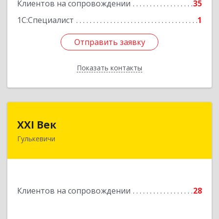
Клиентов на сопровождении
35
1С:Специалист
1
Отправить заявку
Отправить заявку
Показать контакты
Назад
XXI Век
XXI Век
Гулькевичи
352180, Краснодарский край, Отрадо-
Кубанское с, Северная ул, дом № 11
Подробнее
Клиентов на сопровождении
28