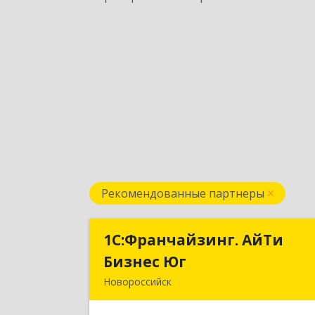
Рекомендованные партнеры
1С:Франчайзинг. АйТи
1С:Франчайзинг. АйТ
Бизнес Юг
Бизнес Ю
Новороссийск
353907, Краснодарский край
Новороссийск г, Видова ул, дом № 65