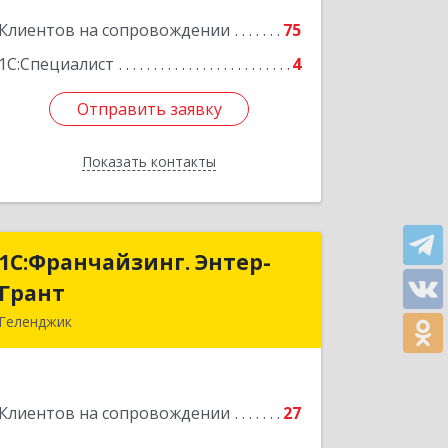
Клиентов на сопровождении
75
Подробнее
1С:Специалист
4
Отправить заявку
Отправить заявку
Показать контакты
Назад
1С:Франчайзинг. Энтер-
1С:Франчайзинг. Энтер-
Грант
Грант
Геленджик
353467, Краснодарский край,
Геленджик г, Дачная ул, дом № 17
Клиентов на сопровождении
27
Подробнее