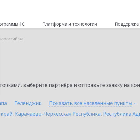
ограммы 1С
Платформа и технологии
Поддержка 
овороссийске
очками, выберите партнёра и отправьте заявку на ко
апа
Геленджик
Показать все населенные
пункты
 край
,
Карачаево-Черкесская Республика
,
Республика Ад