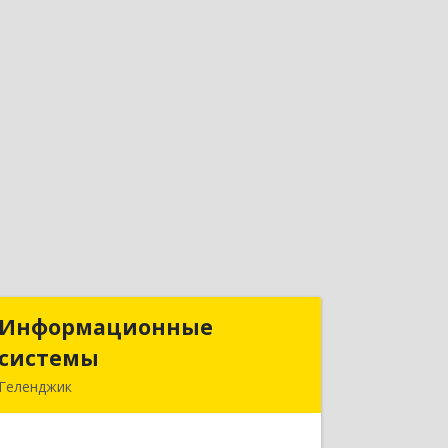
Информационные
Информационные
системы
системы
Геленджик
353475, Краснодарский край,
Геленджик г, Нахимова ул, дом № 2