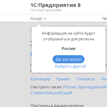
1С:Предприятие 8
Система программ
Россия
Пр
Главная
Сервисы ИТС
1С:АУСН
1С:АУСН в Н
Информация на сайте будет
отображаться для региона
Заказать 1С:АУСН
Россия
в Новороссийске
Да, все верно
Ознакомьтесь с информационными карт
Выбрать другой
внедрение продукта.
Краснодар
Крымск
Тихорецк
Ан
Смотрите также:
Россия
,
Краснодарский
Ставропольский край
Партнеры в вашем регионе: