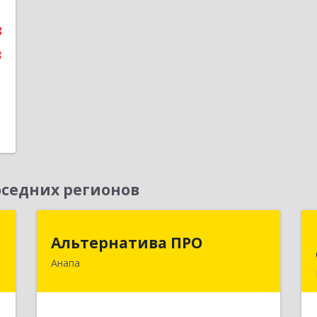
2
8
е
3
седних регионов
+
Альтернатива ПРО
Альтернатива ПРО
Анапа
,
353450, Краснодарский край,
а
Анапский р-н, Анапа г,
7
Новороссийская ул, дом № 259, кв.18