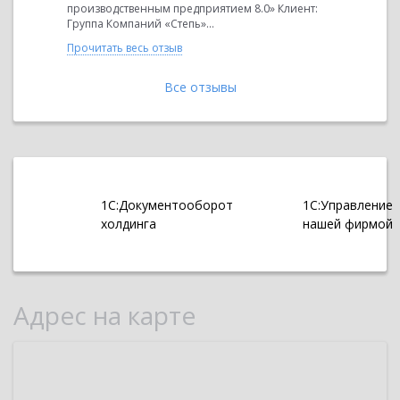
 Клиент:
производственным предприятием 8.0» Клиент:
производс
Группа Компаний «Степь»...
Группа Ком
Прочитать весь отзыв
Прочитать 
Все отзывы
1С:Документооборот
1С:Управление
холдинга
нашей фирмой
Адрес на карте