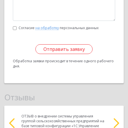
Согласие
на обработку
персональных данных
Отправить заявку
Обработка заявки происходит в течение одного рабочего
дня.
Отзывы
ния
ОТЗЫВ о внедрении системы управления
ОТЗЫВ о в
риятий на
группой сельскохозяйственных предприятий на
группой с
вление
базе типовой конфигурации «1С:Управление
базе типо