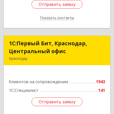
Отправить заявку
Отправить заявку
Показать контакты
Назад
1С:Первый Бит, Краснодар,
1С:Первый Бит, Краснодар,
Центральный офис
Центральный офис
Краснодар
350051, Краснодарский край, Краснодар г,
Монтажников ул, дом № 1/4, пом.3-12,14
Клиентов на сопровождении
1943
Подробнее
1С:Специалист
141
Отправить заявку
Отправить заявку