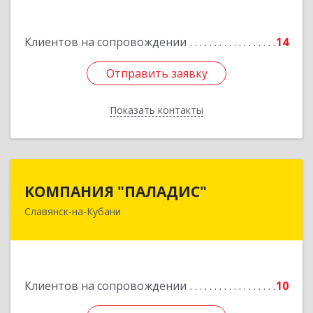
Подробнее
Клиентов на сопровождении
14
Отправить заявку
Отправить заявку
Показать контакты
Назад
КОМПАНИЯ "ПАЛАДИС"
КОМПАНИЯ "ПАЛАДИС"
Славянск-на-Кубани
353560, Краснодарский край, Славянский р-н,
Славянск-на-Кубани г, Краснофлотская ул, дом
№ 19, оф.1
Подробнее
Клиентов на сопровождении
10