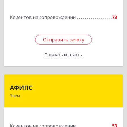
Подробнее
Клиентов на сопровождении
73
Отправить заявку
Отправить заявку
Показать контакты
Назад
АФИПС
АФИПС
Энем
385132, Адыгея Респ, Тахтамукайский р-н, Энем
пгт, Чкалова ул, дом № 13
Подробнее
Клиентов на сопровождении
53