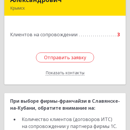
Крымск
353384 Краснодарский край г. Крымск ул.
Юбилейная 8
Клиентов на сопровождении
3
Подробнее
Отправить заявку
Отправить заявку
Показать контакты
Назад
При выборе фирмы-франчайзи в Славянске-
на-Кубани, обратите внимание на:
Количество клиентов (договоров ИТС)
на сопровождении у партнера фирмы 1С.