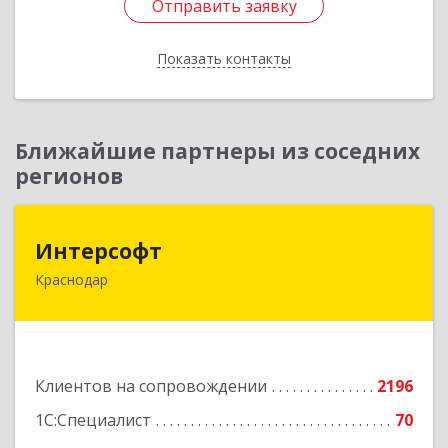
Отправить заявку
Отправить заявку
Показать контакты
Назад
Ближайшие партнеры из соседних
регионов
Интерсофт
Интерсофт
Краснодар
350020, Краснодарский край, Краснодар г,
Рашпилевская ул, дом № 179/1, оф.618
Подробнее
Клиентов на сопровождении
2196
1С:Специалист
70