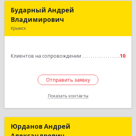
Бударный Андрей
Бударный Андрей
Владимирович
Владимирович
Крымск
353389, Краснодарский край, Крымск г,
Революционная ул, дом № 47
Клиентов на сопровождении
10
Подробнее
Отправить заявку
Отправить заявку
Показать контакты
Назад
Юрданов Андрей
Юрданов Андрей
Александрович
Александрович