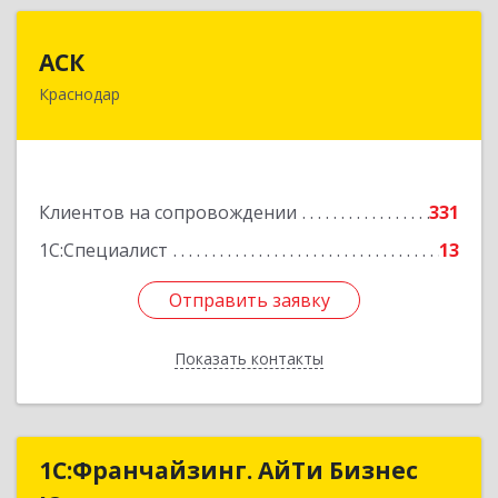
АСК
АСК
Краснодар
350900, Краснодарский край, Краснодар г,
Яхонтовая ул, дом № 2, оф.102
Подробнее
Клиентов на сопровождении
331
1С:Специалист
13
Отправить заявку
Отправить заявку
Показать контакты
Назад
1С:Франчайзинг. АйТи Бизнес
1С:Франчайзинг. АйТи Бизнес