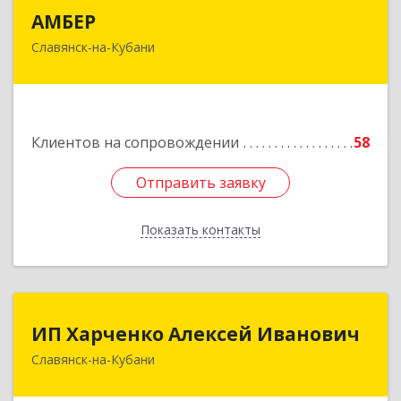
АМБЕР
АМБЕР
Славянск-на-Кубани
353562, Краснодарский край, Славянский р-н,
Славянск-на-Кубани г, Крупской ул, дом № 12
Подробнее
Клиентов на сопровождении
58
Отправить заявку
Отправить заявку
Показать контакты
Назад
ИП Харченко Алексей Иванович
ИП Харченко Алексей Иванович
Славянск-на-Кубани
353 579, Краснодарский край, ст.Петровская,
ул.Кирпичная д.32