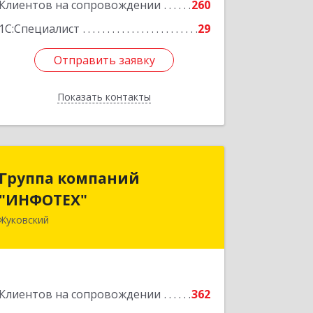
Клиентов на сопровождении
260
Подробнее
1С:Специалист
29
Отправить заявку
Отправить заявку
Показать контакты
Назад
Группа компаний
Группа компаний
"ИНФОТЕХ"
"ИНФОТЕХ"
Жуковский
140180, Московская обл, Жуковский г,
Чкалова ул, дом № 37
Подробнее
Клиентов на сопровождении
362