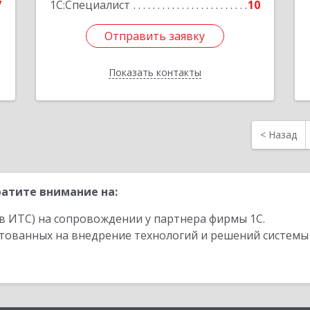
7
1С:Специалист
10
Отправить заявку
Отправить заявку
Показать контакты
Назад
<
Назад
атите внимание на:
в ИТС) на сопровождении у партнера фирмы 1С.
стованных на внедрение технологий и решений системы