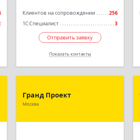
е
Подробнее
4
Клиентов на сопровождении
256
2
1С:Специалист
3
Отправить заявку
Отправить заявку
Показать контакты
Назад
Т
Гранд Проект
Гранд Проект
-
111033, Москва г, Золоторожский Вал
Москва
,
ул, дом № 34, строение 1
1
Подробнее
е