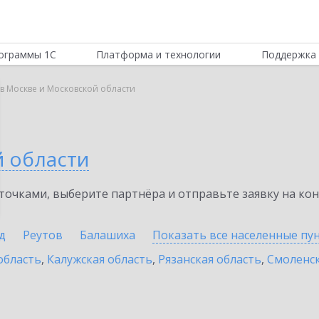
ограммы 1С
Платформа и технологии
Поддержка 
в Москве и Московской области
й области
очками, выберите партнёра и отправьте заявку на ко
д
Реутов
Балашиха
Показать все населенные
пу
область
,
Калужская область
,
Рязанская область
,
Смоленск