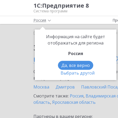
1С:Предприятие 8
Система программ
Россия
Пр
Главная
Сервисы ИТС
1С-Товары
1С-Товары 
Информация на сайте будет
отображаться для региона
Заказать 1С-Товары
Россия
в Москве и Московско
Да, все верно
Ознакомьтесь с информационными карт
Выбрать другой
внедрение продукта.
Москва
Дмитров
Павловский Поса
Смотрите также:
Россия
,
Владимирская 
область
,
Ярославская область
Партнеры в вашем регионе: