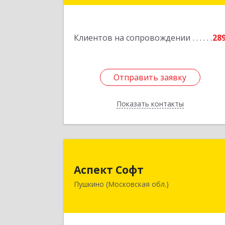
Подробне
Клиентов на сопровождении
28
Отправить заявку
Отправить заявку
Показать контакты
Назад
Аспект Соф
Аспект Софт
141205, Московская обл, Пушкински
Пушкино (Московская обл.)
р-н, Пушкино г, Московский пр-кт
дом № 44, пом.