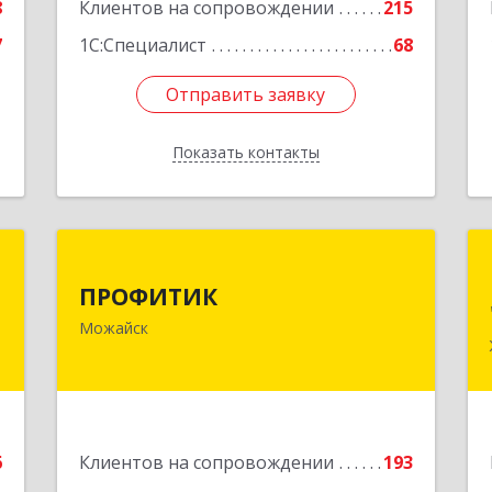
8
Клиентов на сопровождении
215
7
1С:Специалист
68
Отправить заявку
Отправить заявку
Показать контакты
Назад
я
ПРОФИТИК
ПРОФИТИК
,
143200, Московская обл, Можайский
Можайск
,
р-н, Можайск г, Молодежная ул, дом
6
№ 4
е
Подробнее
6
Клиентов на сопровождении
193