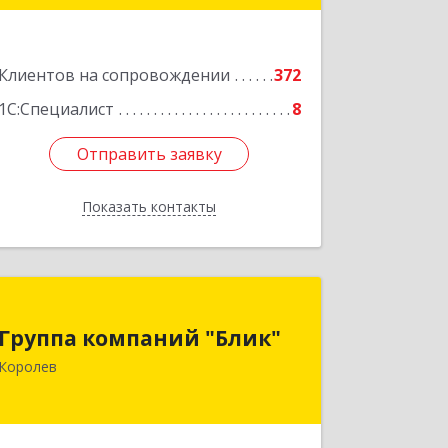
Подробнее
Клиентов на сопровождении
372
1С:Специалист
8
Отправить заявку
Отправить заявку
Показать контакты
Назад
Группа компаний "Блик"
Группа компаний "Блик"
141077, Московская обл, Королев г,
Королев
Октябрьский б-р, дом № 14
Подробнее