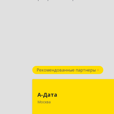
Рекомендованные партнеры
А-Дат
А-Дата
121069, Москва г, Хлебный пер, дом 
Москва
19