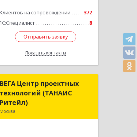
Клиентов на сопровождении
372
1С:Специалист
8
Отправить заявку
Отправить заявку
Показать контакты
Назад
ВЕГА Центр проектных
ВЕГА Центр проектных
технологий (ТАНАИС
технологий (ТАНАИС
Ритейл)
Ритейл)
Москва
105120, Москва г, Сыромятническая
Ниж. ул, дом № 11, корпус
Б,эт.5,пом.1,ком.22