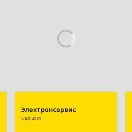
а
Электронсервис
Электронсервис
№
143050, Московская обл,
Одинцово
А
Одинцовский р-н, Большие Вяземы
рп, Ямская ул, владение № 4, строение