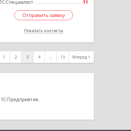
1С:Специалист
11
Отправить заявку
Отправить заявку
Показать контакты
Назад
1
2
3
4
...
13
Вперед
>
 1С:Предприятие.