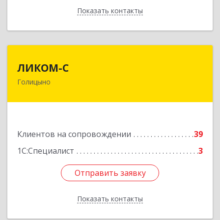
Показать контакты
Назад
ЛИКОМ-С
ЛИКОМ-С
Голицыно
143040, Московская обл, Одинцовский р-н,
Голицыно г, Советская ул, дом № 59, этаж/офис
1/2
Подробнее
Клиентов на сопровождении
39
1С:Специалист
3
Отправить заявку
Отправить заявку
Показать контакты
Назад