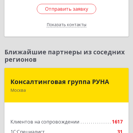
Отправить заявку
Отправить заявку
Показать контакты
Назад
Ближайшие партнеры из соседних
регионов
Консалтинговая группа РУНА
Консалтинговая группа РУНА
Москва
117218, Москва г, Кржижановского ул, дом №
29, корпус 1
Подробнее
Клиентов на сопровождении
1617
1С:Специалист
31