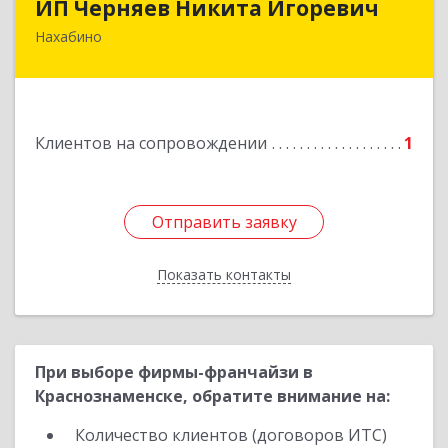
ИП Черняев Никита Игоревич
Нахабино
143430, Московская обл, Красногорский р-н,
Нахабино рп, Красноармейская ул, дом № 60,
кв.8
Подробнее
Клиентов на сопровождении
1
Отправить заявку
Отправить заявку
Показать контакты
Назад
При выборе фирмы-франчайзи в
Краснознаменске, обратите внимание на:
Количество клиентов (договоров ИТС)