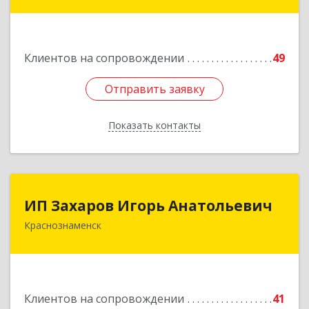
Краснознаменная ул, дом № 27, пом.36
Подробнее
Клиентов на сопровождении
49
Отправить заявку
Отправить заявку
Показать контакты
Назад
ИП Захаров Игорь Анатольевич
ИП Захаров Игорь Анатольевич
Краснознаменск
143090, Московская обл, Краснознаменск г,
Гагарина ул, дом № 3, кв.151
Подробнее
Клиентов на сопровождении
41