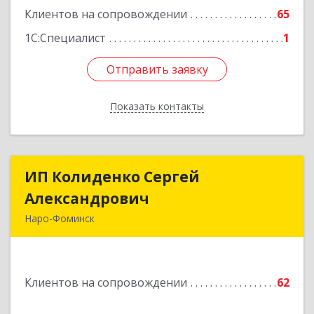
Клиентов на сопровождении
65
Подробнее
1С:Специалист
1
Отправить заявку
Отправить заявку
Показать контакты
Назад
ИП Колиденко Сергей
ИП Колиденко Сергей
Александрович
Александрович
Наро-Фоминск
143300, Московская обл, Наро-Фоминский р-н,
Наро-Фоминск г, Маршала Жукова Г.К. ул, дом
№ 14-92
Клиентов на сопровождении
62
Подробнее