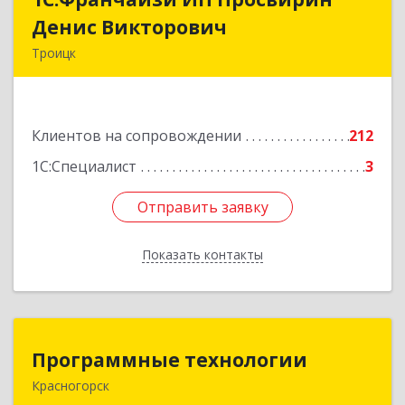
Денис Викторович
Денис Викторович
Троицк
108842, Москва г, вн.тер.г. городской округ
Троицк, Троицк г, Городская ул, дом № 14,
кв.158
Клиентов на сопровождении
212
Подробнее
1С:Специалист
3
Отправить заявку
Отправить заявку
Показать контакты
Назад
Программные технологии
Программные технологии
Красногорск
143408, Московская обл, Красногорский р-н,