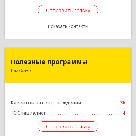
Отправить заявку
Отправить заявку
Показать контакты
Назад
Полезные программы
Полезные программы
Нахабино
143432, Московская обл, Красногорский р-н,
Нахабино рп, Панфилова ул, дом № 9А, кв.6
Подробнее
Клиентов на сопровождении
36
1С:Специалист
4
Отправить заявку
Отправить заявку