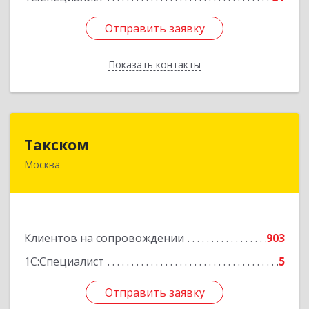
Отправить заявку
Отправить заявку
Показать контакты
Назад
Такском
Такском
Москва
119034, Москва г, Барыковский пер, дом №
4,стр.2
Подробнее
Клиентов на сопровождении
903
1С:Специалист
5
Отправить заявку
Отправить заявку