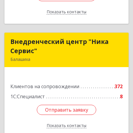
Показать контакты
Назад
Внедренческий центр "Ника
Внедренческий центр "Ника
Сервис"
Сервис"
Балашиха
143912, Московская обл, Балашиха г, Полевая
ул, дом № 3
Клиентов на сопровождении
372
Подробнее
1С:Специалист
8
Отправить заявку
Отправить заявку
Показать контакты
Назад