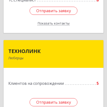
1С:Специалист
6
Отправить заявку
Отправить заявку
Показать контакты
Назад
ТЕХНОЛИНК
ТЕХНОЛИНК
Люберцы
140014, г.Люберцы, Октябрьский просп., д.373
Подробнее
Клиентов на сопровождении
5
Отправить заявку
Отправить заявку