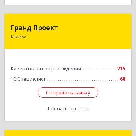
Гранд Проект
Гранд Проект
Москва
111033, Москва г, Золоторожский Вал ул, дом
№ 34, строение 1
Подробнее
Клиентов на сопровождении
215
1С:Специалист
68
Отправить заявку
Отправить заявку
Показать контакты
Назад