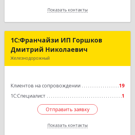
Показать контакты
Назад
1С:Франчайзи ИП Горшков
1С:Франчайзи ИП Горшков
Дмитрий Николаевич
Дмитрий Николаевич
Железнодорожный
143980, Московская обл, Железнодорожный г,
Пролетарская ул, дом № 10, кв.25
Клиентов на сопровождении
19
Подробнее
1С:Специалист
1
Отправить заявку
Отправить заявку
Показать контакты
Назад