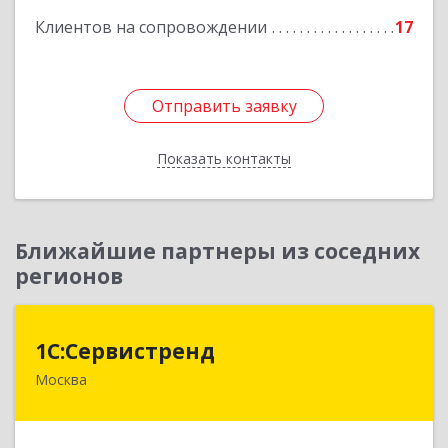
Клиентов на сопровождении
17
Подробнее
Отправить заявку
Отправить заявку
Показать контакты
Назад
Ближайшие партнеры из соседних
регионов
1С:Сервистренд
1С:Сервистренд
Москва
107023, Москва г, Семёновский пер, дом № 15,
этаж 6, пом.I, ком.4