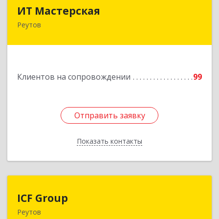
ИТ Мастерская
ИТ Мастерская
Реутов
Подробнее
Клиентов на сопровождении
99
Отправить заявку
Отправить заявку
Показать контакты
Назад
ICF Group
ICF Group
Реутов
143965, Московская обл, г.о. Реутов, Реутов г,