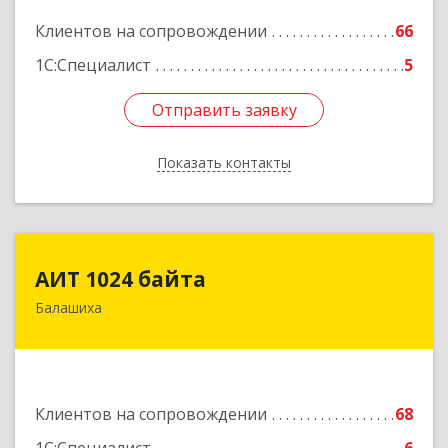
Подробнее
Клиентов на сопровождении
66
1С:Специалист
5
Отправить заявку
Отправить заявку
Показать контакты
Назад
АИТ 1024 байта
АИТ 1024 байта
Балашиха
143909, Московская обл, Балашиха г, Солнечная
ул, дом № 23, кв.104
Подробнее
Клиентов на сопровождении
68