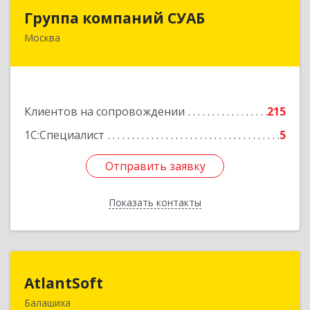
Группа компаний СУАБ
Группа компаний СУАБ
Москва
105082, Москва г, Почтовая Б. ул, дом 36, стр.9,
оф.238
Подробнее
Клиентов на сопровождении
215
1С:Специалист
5
Отправить заявку
Отправить заявку
Показать контакты
Назад
AtlantSoft
AtlantSoft
Балашиха
143900, Московская обл, Балашиха г, Звездная