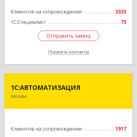
Подробнее
Клиентов на сопровождении
3325
1С:Специалист
75
Отправить заявку
Отправить заявку
Показать контакты
Назад
1С:АВТОМАТИЗАЦИЯ
1С:АВТОМАТИЗАЦИЯ
Москва
111024, Москва г, Энтузиастов 1-я ул, дом №
12А
Подробнее
Клиентов на сопровождении
1917