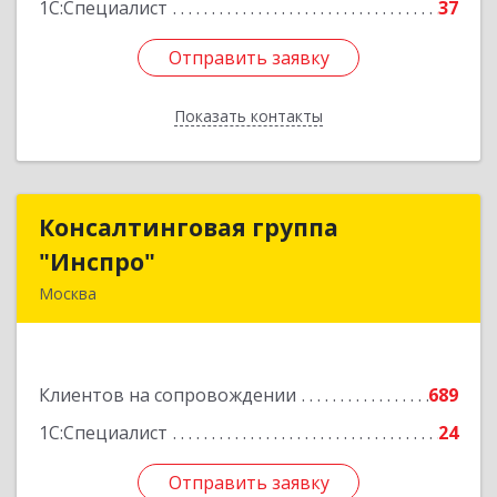
1С:Специалист
37
Отправить заявку
Отправить заявку
Показать контакты
Назад
Консалтинговая группа
Консалтинговая группа
"Инспро"
"Инспро"
Москва
107370, Москва г, Открытое ш, дом № 12,
строение 3, ком.55
Клиентов на сопровождении
689
Подробнее
1С:Специалист
24
Отправить заявку
Отправить заявку