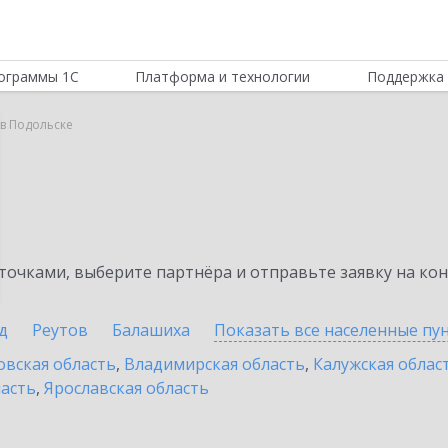
ограммы 1С
Платформа и технологии
Поддержка 
в Подольске
очками, выберите партнёра и отправьте заявку на ко
д
Реутов
Балашиха
Показать все населенные
пу
овская область
,
Владимирская область
,
Калужская облас
ласть
,
Ярославская область