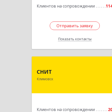
Подробне
Клиентов на сопровождении
11
Отправить заявку
Отправить заявку
Показать контакты
Назад
СНИ
СНИТ
142180, Московская обл, Климовск г
Климовск
Советская ул, дом № 1
Подробне
Клиентов на сопровождении
2