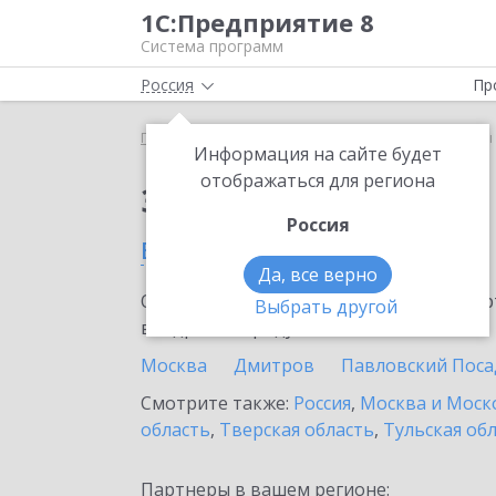
1С:Предприятие 8
Система программ
Россия
Пр
Главная
Сервисы ИТС
1С-Товары
1С-Товары 
Информация на сайте будет
отображаться для региона
Заказать 1С-Товары
Россия
в Подольске
Да, все верно
Ознакомьтесь с информационными карт
Выбрать другой
внедрение продукта.
Москва
Дмитров
Павловский Поса
Смотрите также:
Россия
,
Москва и Моск
область
,
Тверская область
,
Тульская об
Партнеры в вашем регионе: