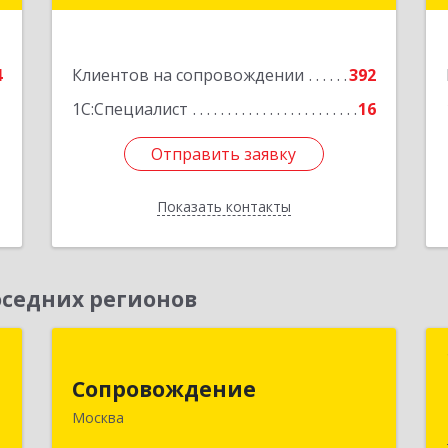
е
дом № 19, оф.506
Подробнее
4
Клиентов на сопровождении
392
1С:Специалист
16
Отправить заявку
Отправить заявку
Показать контакты
Назад
седних регионов
м
Сопровождение
Сопровождение
,
117198, Москва г, Саморы Машела ул,
Москва
2
дом № 8, корпус 1, кв.233