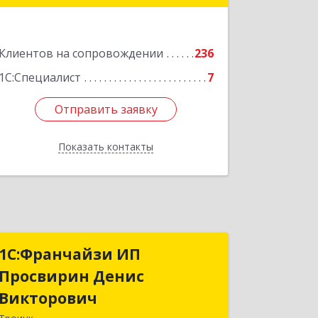
Подробнее
Клиентов на сопровождении
236
1С:Специалист
7
Отправить заявку
Отправить заявку
Показать контакты
Назад
1C:Франчайзи ИП
1C:Франчайзи ИП
Просвирин Денис
Просвирин Денис
Викторович
Викторович