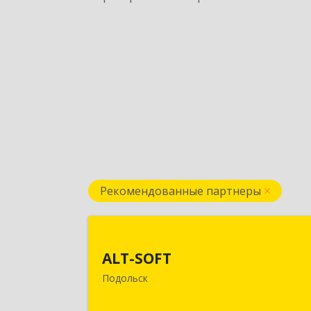
Рекомендованные партнеры
ALT-SOF
ALT-SOFT
142116, Московская обл, Подольск г
Подольск
Советская ул, дом № 41/5, оф.1