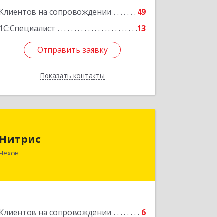
Клиентов на сопровождении
49
1С:Специалист
13
Отправить заявку
Отправить заявку
Показать контакты
Назад
Нитрис
Нитрис
142350, Московская обл, Чехов м.о.,
Чехов
Столбовая пгт, Серпуховская ул, дом
№ 23
Подробнее
Клиентов на сопровождении
6