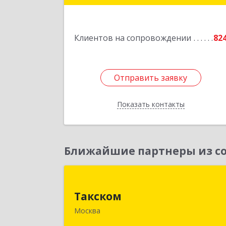
Подробне
Клиентов на сопровождении
82
Отправить заявку
Отправить заявку
Показать контакты
Назад
Ближайшие партнеры из со
Такско
Такском
119034, Москва г, Барыковский пер
Москва
дом № 4,стр.