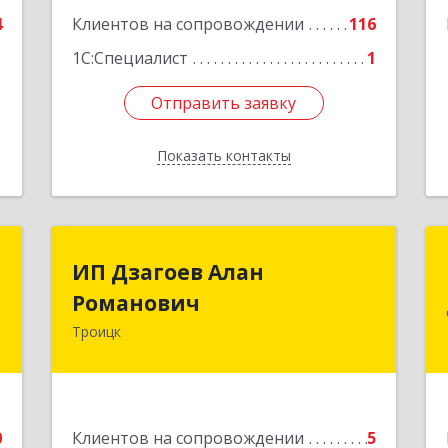
е
4
Клиентов на сопровождении
116
1С:Специалист
1
Отправить заявку
Отправить заявку
Показать контакты
Назад
Т
ИП Дзагоев Алан
ИП Дзагоев Алан
Романович
Романович
,
4
Троицк
119297, Москва
г,пос.Московский,ул.Родниковая,дом
е
30,к.1,кв.500Текстильщиков ул, дом
№ 6
0
Клиентов на сопровождении
5