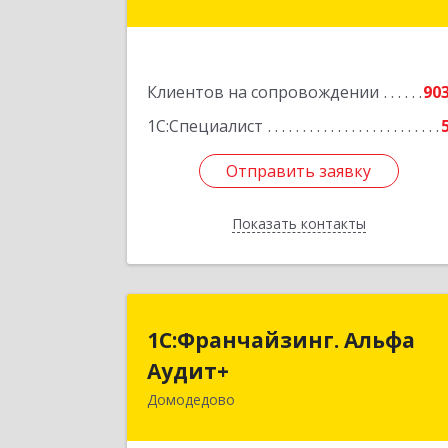
Подробне
Клиентов на сопровождении
90
1С:Специалист
Отправить заявку
Отправить заявку
Показать контакты
Назад
1С:Франчайзинг. Альф
1С:Франчайзинг. Альфа
Аудит
Аудит+
Домодедово
142001, Московская обл, Домодедов
г, Северный мкр, Каширское ш, до