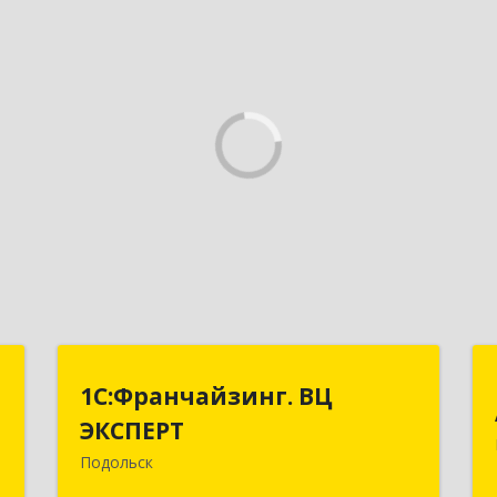
T
1С:Франчайзинг. ВЦ
1С:Франчайзинг. ВЦ
ЭКСПЕРТ
ЭКСПЕРТ
,
7
Подольск
142100, Московская обл, г.о.
Подольск, Подольск г, Федорова ул,