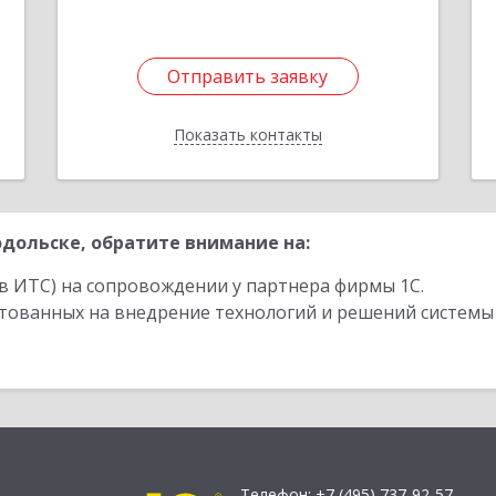
Подробнее
1
Отправить заявку
Отправить заявку
Показать контакты
Назад
дольске, обратите внимание на:
в ИТС) на сопровождении у партнера фирмы 1С.
стованных на внедрение технологий и решений системы
Телефон:
+7 (495) 737-92-57