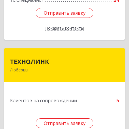
1С:Специалист
24
Отправить заявку
Отправить заявку
Показать контакты
Назад
ТЕХНОЛИНК
ТЕХНОЛИНК
Люберцы
140014, г.Люберцы, Октябрьский просп., д.373
Подробнее
Клиентов на сопровождении
5
Отправить заявку
Отправить заявку