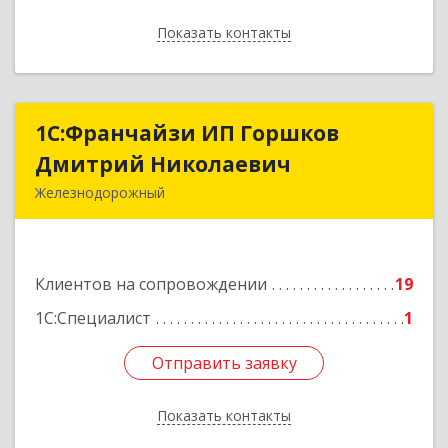
Показать контакты
Назад
1С:Франчайзи ИП Горшков
1С:Франчайзи ИП Горшков
Дмитрий Николаевич
Дмитрий Николаевич
Железнодорожный
143980, Московская обл, Железнодорожный г,
Пролетарская ул, дом № 10, кв.25
Клиентов на сопровождении
19
Подробнее
1С:Специалист
1
Отправить заявку
Отправить заявку
Показать контакты
Назад