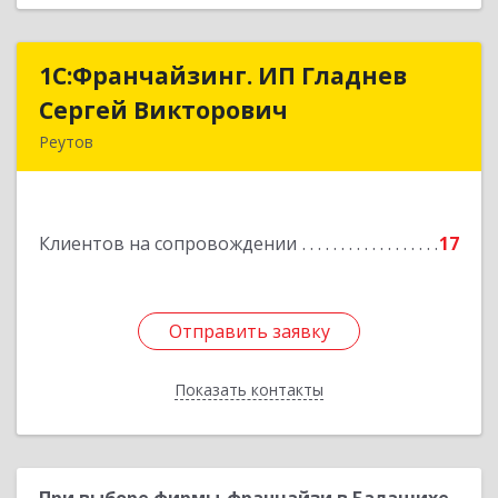
1С:Франчайзинг. ИП Гладнев
1С:Франчайзинг. ИП Гладнев
Сергей Викторович
Сергей Викторович
Реутов
143966, Московская обл, Реутов г, Парковая ул,
дом № 6, кв.37
Клиентов на сопровождении
17
Подробнее
Отправить заявку
Отправить заявку
Показать контакты
Назад