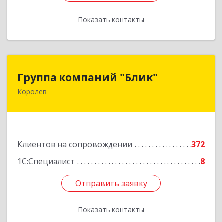
Показать контакты
Назад
Группа компаний "Блик"
Группа компаний "Блик"
Королев
141077, Московская обл, Королев г,
Октябрьский б-р, дом № 14
Подробнее
Клиентов на сопровождении
372
1С:Специалист
8
Отправить заявку
Отправить заявку
Показать контакты
Назад