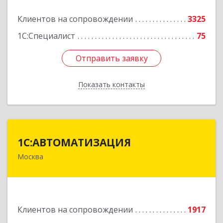
Подробнее
Клиентов на сопровождении
3325
1С:Специалист
75
Отправить заявку
Отправить заявку
Показать контакты
Назад
1С:АВТОМАТИЗАЦИЯ
1С:АВТОМАТИЗАЦИЯ
Москва
111024, Москва г, Энтузиастов 1-я ул, дом №
12А
Подробнее
Клиентов на сопровождении
1917