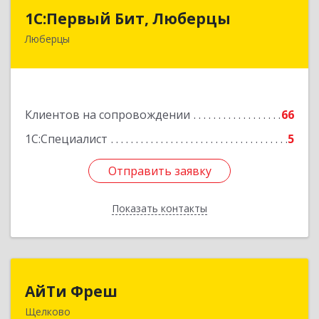
1С:Первый Бит, Люберцы
1С:Первый Бит, Люберцы
Люберцы
140009, Московская обл, Люберецкий р-н,
Люберцы г, Митрофанова ул, дом № 20А, оф.15
Подробнее
Клиентов на сопровождении
66
1С:Специалист
5
Отправить заявку
Отправить заявку
Показать контакты
Назад
АйТи Фреш
АйТи Фреш
Щелково
141100, Московская обл, Щелково г, Городской