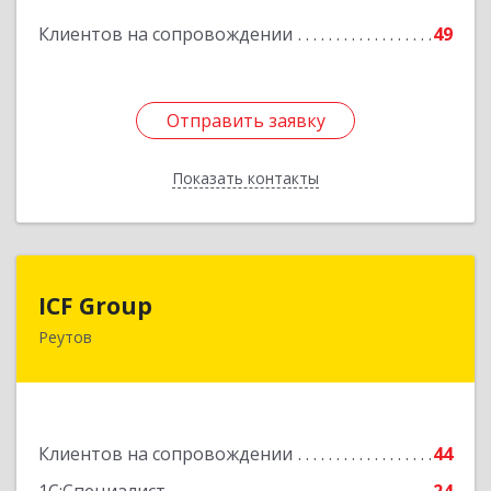
Клиентов на сопровождении
49
Подробнее
Отправить заявку
Отправить заявку
Показать контакты
Назад
ICF Group
ICF Group
Реутов
143965, Московская обл, г.о. Реутов, Реутов г,
Юбилейный пр-кт, дом № 40, пом.35
Подробнее
Клиентов на сопровождении
44