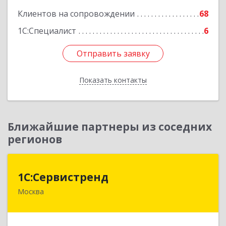
Клиентов на сопровождении
68
1С:Специалист
6
Отправить заявку
Отправить заявку
Показать контакты
Назад
Ближайшие партнеры из соседних
регионов
1С:Сервистренд
1С:Сервистренд
Москва
107023, Москва г, Семёновский пер, дом № 15,
этаж 6, пом.I, ком.4