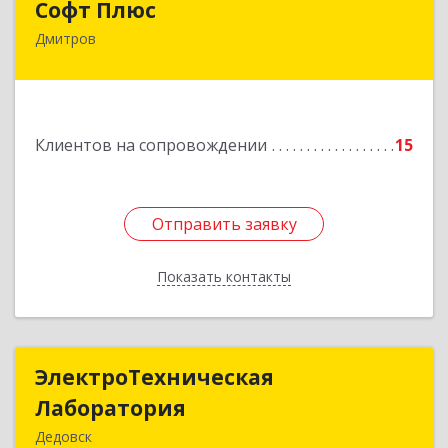
Софт Плюс
Дмитров
141851, Московская обл, г.о. Дмитровский,
Игнатово с, объединения Воин тер, дом № 106
Подробнее
Клиентов на сопровождении
15
Отправить заявку
Отправить заявку
Показать контакты
Назад
ЭлектроТехническая
ЭлектроТехническая
Лаборатория
Лаборатория
Дедовск