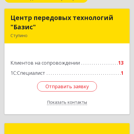
Центр передовых технологий
Центр передовых технологий
"Базис"
"Базис"
Ступино
142800, Московская обл, Ступинский р-н,
Ступино г, Крылова ул, владение № 16, корпус 1
Клиентов на сопровождении
13
Подробнее
1С:Специалист
1
Отправить заявку
Отправить заявку
Показать контакты
Назад
Софт Плюс