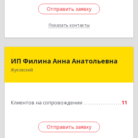
Отправить заявку
Отправить заявку
Показать контакты
Назад
ИП Филина Анна Анатольевна
ИП Филина Анна Анатольевна
Жуковский
140180, Московская обл, Жуковский г,
Баженова ул, дом № 19, кв.20
Подробнее
Клиентов на сопровождении
11
Отправить заявку
Отправить заявку