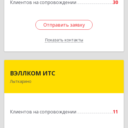
Клиентов на сопровождении
30
Подробнее
Отправить заявку
Отправить заявку
Показать контакты
Назад
ВЭЛЛКОМ ИТС
ВЭЛЛКОМ ИТС
Лыткарино
140081, Московская обл, Лыткарино г.о.,
Лыткарино г, Первомайская ул, дом № 3/5,
пом.1
Подробнее
Клиентов на сопровождении
11