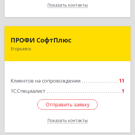
Показать контакты
Назад
ПРОФИ СофтПлюс
ПРОФИ СофтПлюс
Егорьевск
140301, Московская обл, Егорьевск г,
Парижской Коммуны ул, дом № 1Б, кв.316
Подробнее
Клиентов на сопровождении
11
1С:Специалист
1
Отправить заявку
Отправить заявку
Показать контакты
Назад