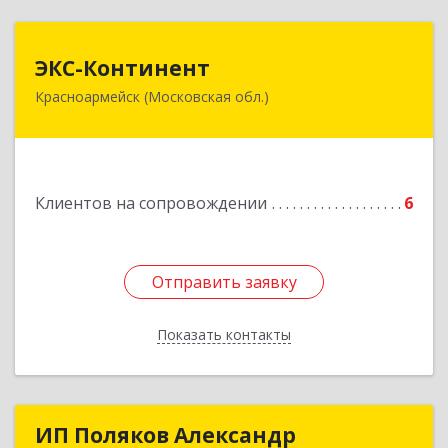
ЭКС-Континент
ЭКС-Континент
Красноармейск (Московская обл.)
141292, Московская область, Красноармейск,
микрорайон "Северный", дом № 23, кв.79
Подробнее
Клиентов на сопровождении
6
Отправить заявку
Отправить заявку
Показать контакты
Назад
ИП Поляков Александр
ИП Поляков Александр