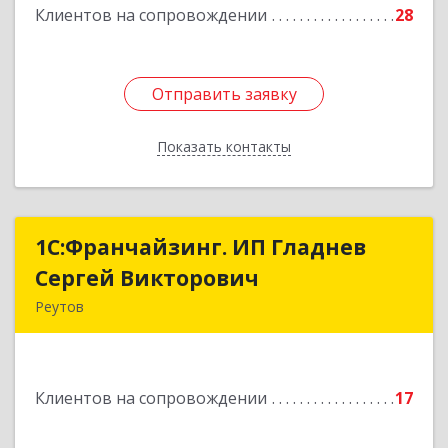
Клиентов на сопровождении
28
Отправить заявку
Отправить заявку
Показать контакты
Назад
1С:Франчайзинг. ИП Гладнев
1С:Франчайзинг. ИП Гладнев
Сергей Викторович
Сергей Викторович
Реутов
143966, Московская обл, Реутов г, Парковая ул,
дом № 6, кв.37
Клиентов на сопровождении
17
Подробнее