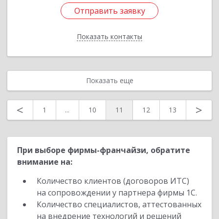
Отправить заявку
Отправить заявку
Показать контакты
Назад
Показать еще
<
>
1
...
10
11
12
13
При выборе фирмы-франчайзи, обратите
внимание на:
Количество клиентов (договоров ИТС)
на сопровождении у партнера фирмы 1С.
Количество специалистов, аттестованных
на внедрение технологий и решений